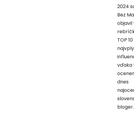
2024 s
Bez M
objavil 
rebríč
TOP 10
najvpl
influen
vďaka
ocene
dnes
najoce
slovens
bloger.