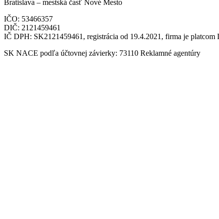
Bratislava – mestská časť Nové Mesto
IČO: 53466357
DIČ: 2121459461
IČ DPH: SK2121459461, registrácia od 19.4.2021, firma je platco
SK NACE podľa účtovnej závierky: 73110 Reklamné agentúry