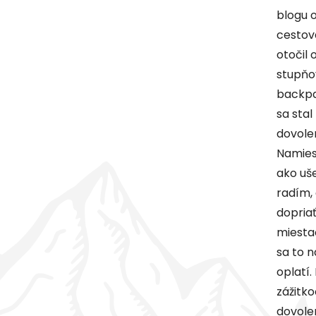
blogu 
cestov
otočil 
stupňo
backp
sa stal
dovole
Namies
ako uše
radím, 
dopriať
miesta
sa to n
oplatí.
zážitko
dovole