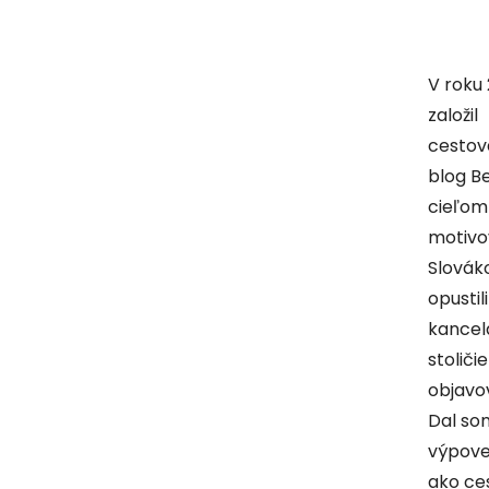
V roku
založil
cestov
blog B
cieľom
motivo
Slovák
opustil
kancel
stoliči
objavov
Dal so
výpoveď
ako ce