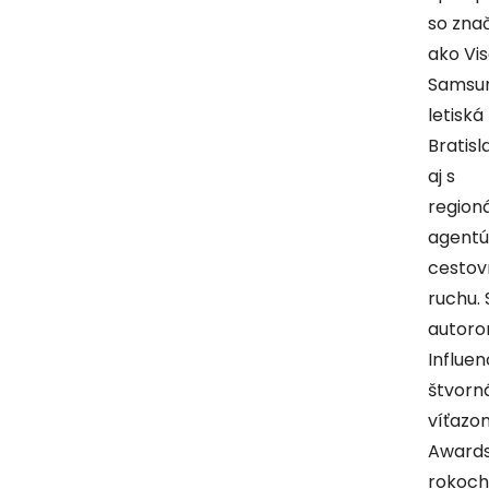
so zna
ako Vis
Samsun
letiská
Bratisl
aj s
region
agentú
cesto
ruchu.
autoro
Influen
štvor
víťazo
Awards
rokoch