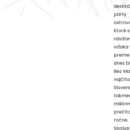
destin
párty
ostrov
ktoré s
návštev
vďaka 
premen
dnes b
Bez Ma
najčíta
Slovens
takme
milión
prečít
ročne.
Spolup