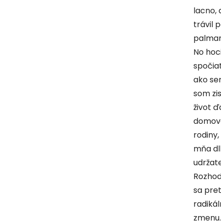
lacno, 
trávil 
palmami
No hoci
spočia
ako se
som zist
život ď
domova
rodiny,
mňa d
udržate
Rozhod
sa pret
radikál
zmenu.