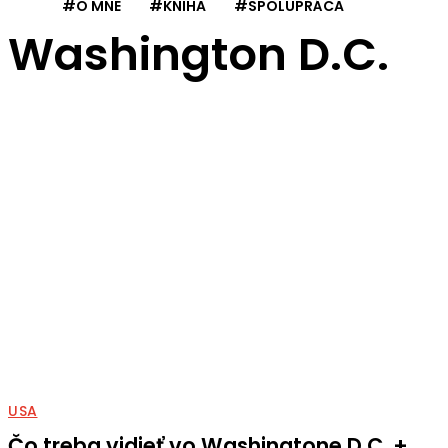
#O MNE
#KNIHA
#SPOLUPRÁCA
Washington D.C.
USA
Čo treba vidieť vo Washingtone D.C. +