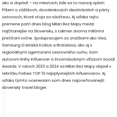
ako si dopriať – na miestach, kde sa to naozaj oplatí.
Píšem o zážitkoch, dovolenkových destináciách a párty
ostrovoch, ktoré stoja za návštevu. Aj vďaka tejto
premene patrí dnes blog Milan Bez Mapy medzi
najčítanejšie na Slovensku, s takmer dvoma miliónmi
prečítaní ročne. Spolupracujem so značkami ako Visa,
Samsung či letiská Košice a Bratislava, ako aj s
regionálnymi agentúrami cestovného ruchu. Som
autorom knihy Influencer a štvornásobným víťazom Social
Awards. V rokoch 2023 a 2024 sa Milan Bez Mapy objavil v
rebríčku Forbes TOP 10 najvplyvnejších influencerov. Aj
vďaka týmto oceneniam som dnes najoceňovanejší
slovenský travel bloger.