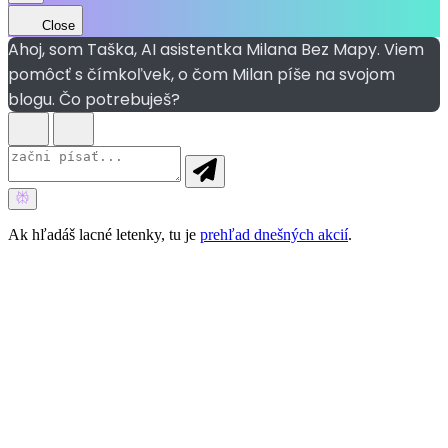
Close
Ahoj, som Taška, AI asistentka Milana Bez Mapy. Viem
pomôcť s čímkoľvek, o čom Milan píše na svojom
blogu. Čo potrebuješ?
Ak hľadáš lacné letenky, tu je
prehľad dnešných akcií
.