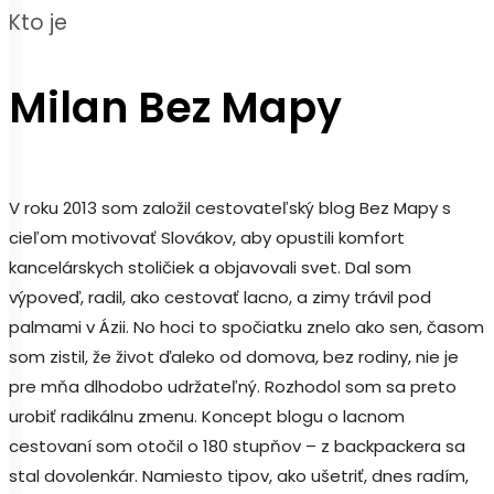
Kto je
Milan Bez Mapy
V roku 2013 som založil cestovateľský blog Bez Mapy s
cieľom motivovať Slovákov, aby opustili komfort
kancelárskych stoličiek a objavovali svet. Dal som
výpoveď, radil, ako cestovať lacno, a zimy trávil pod
palmami v Ázii. No hoci to spočiatku znelo ako sen, časom
som zistil, že život ďaleko od domova, bez rodiny, nie je
pre mňa dlhodobo udržateľný. Rozhodol som sa preto
urobiť radikálnu zmenu. Koncept blogu o lacnom
cestovaní som otočil o 180 stupňov – z backpackera sa
stal dovolenkár. Namiesto tipov, ako ušetriť, dnes radím,