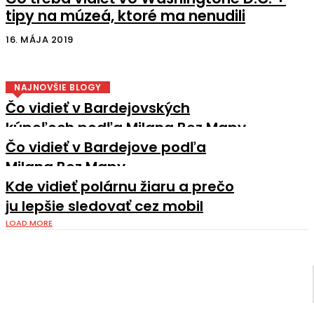
tipy na múzeá, ktoré ma nenudili
16. MÁJA 2019
NAJNOVŠIE BLOGY
Čo vidieť v Bardejovských
kúpeľoch podľa Milana Bez Mapy
Čo vidieť v Bardejove podľa
Milana Bez Mapy
Kde vidieť polárnu žiaru a prečo
ju lepšie sledovať cez mobil
LOAD MORE