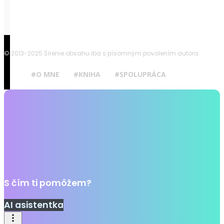
© 2013-2025 Šírenie obsahu iba s písomným povolením autora.
#O MNE
#KNIHA
#SPOLUPRÁCA
S čím ti pomôžem?
AI asistentka