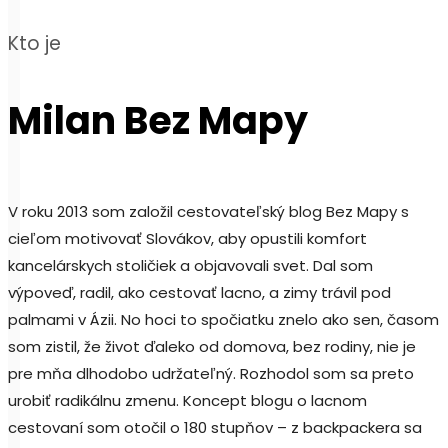
Kto je
Milan Bez Mapy
V roku 2013 som založil cestovateľský blog Bez Mapy s
cieľom motivovať Slovákov, aby opustili komfort
kancelárskych stoličiek a objavovali svet. Dal som
výpoveď, radil, ako cestovať lacno, a zimy trávil pod
palmami v Ázii. No hoci to spočiatku znelo ako sen, časom
som zistil, že život ďaleko od domova, bez rodiny, nie je
pre mňa dlhodobo udržateľný. Rozhodol som sa preto
urobiť radikálnu zmenu. Koncept blogu o lacnom
cestovaní som otočil o 180 stupňov – z backpackera sa