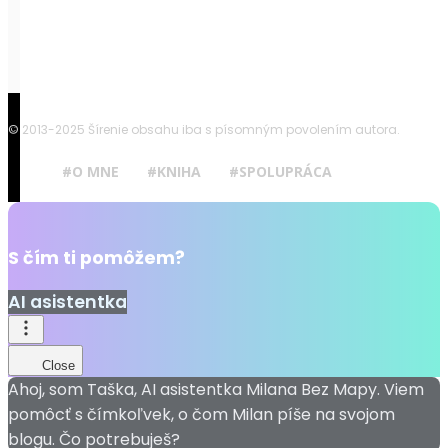
© 2013-2025 Šírenie obsahu iba s písomným povolením autora.
#O MNE
#KNIHA
#SPOLUPRÁCA
S čím ti pomôžem?
AI asistentka
Close
Ahoj, som Taška, AI asistentka Milana Bez Mapy. Viem
pomôcť s čímkoľvek, o čom Milan píše na svojom
blogu. Čo potrebuješ?