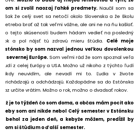
som si zvolil naozaj ľahké predmety.
Naučil som sa
však že celý svet sa netočí okolo Slovenska a že školu
netreba brať až tak veľmi vážne, ale ani ne na ňu kašlať.
Po tejto skúsenosti budem hádam vedieť na posledný
rok a pol nájsť tú zdravú mieru štúdia.
Celé moje
Estónsko by som nazval jednou veľkou dovolenkou
v severnej Európe.
Som veľmi rád že som spoznal veľa
ľudí z celej Európy a USA. Možno už nikoho z týchto ľudí
nikdy neuvidím, ale nevadí mi to. Ľudia v živote
prichádzajú a odchádzajú. Každopádne sa do Estónska
raz určite vrátim. Možno o rok, možno o dvadsať rokov.
Už je to týždeň čo som doma, a občas mám pocit ako
keby som ani nikde nebol Celý semester v Estónsku
ubehol za jeden deň, a kebyže môžem, predĺžil by
som si štúdium o ďalší semester.