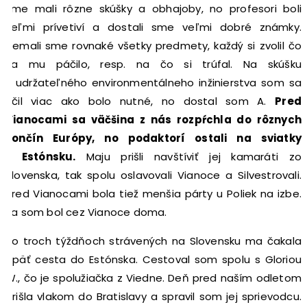
sme mali rôzne skúšky a obhajoby, no profesori boli
veľmi prívetiví a dostali sme veľmi dobré známky.
Nemali sme rovnaké všetky predmety, každý si zvolil čo
sa mu páčilo, resp. na čo si trúfal. Na skúšku
z udržateľného environmentálneho inžinierstva som sa
učil viac ako bolo nutné, no dostal som A.
Pred
Vianocami sa väčšina z nás rozpŕchla do rôznych
končín Európy, no podaktorí ostali na sviatky
v Estónsku.
Maju prišli navštíviť jej kamaráti zo
Slovenska, tak spolu oslavovali Vianoce a Silvestrovali.
Pred Vianocami bola tiež menšia párty u Poliek na izbe.
Ja som bol cez Vianoce doma.
Po troch týždňoch strávených na Slovensku ma čakala
opäť cesta do Estónska. Cestoval som spolu s Gloriou
W., čo je spolužiačka z Viedne. Deň pred naším odletom
prišla vlakom do Bratislavy a spravil som jej sprievodcu.