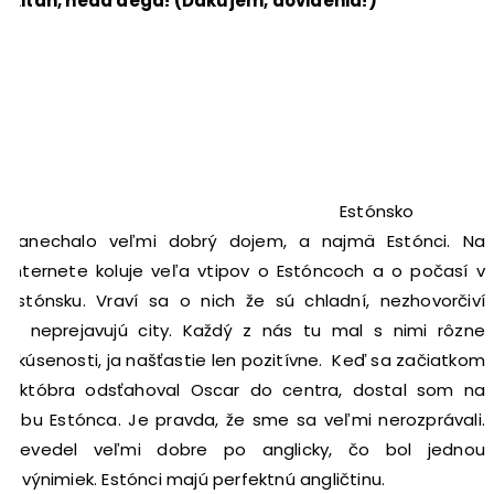
Aitäh, head aega! (Ďakujem, dovidenia!)
Estónsko
zanechalo veľmi dobrý dojem, a najmä Estónci. Na
internete koluje veľa vtipov o Estóncoch a o počasí v
Estónsku. Vraví sa o nich že sú chladní, nezhovorčiví
a neprejavujú city. Každý z nás tu mal s nimi rôzne
skúsenosti, ja našťastie len pozitívne. Keď sa začiatkom
októbra odsťahoval Oscar do centra, dostal som na
izbu Estónca. Je pravda, že sme sa veľmi nerozprávali.
Nevedel veľmi dobre po anglicky, čo bol jednou
z výnimiek. Estónci majú perfektnú angličtinu.