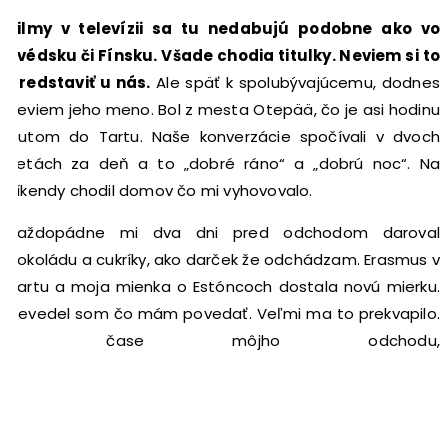
Filmy v televízii sa tu nedabujú podobne ako vo
Švédsku či Fínsku. Všade chodia titulky. Neviem si to
predstaviť u nás.
Ale späť k spolubývajúcemu, dodnes
neviem jeho meno. Bol z mesta Otepää, čo je asi hodinu
autom do Tartu. Naše konverzácie spočívali v dvoch
vetách za deň a to „dobré ráno“ a „dobrú noc“. Na
víkendy chodil domov čo mi vyhovovalo.
Každopádne mi dva dni pred odchodom daroval
čokoládu a cukríky, ako darček že odchádzam. Erasmus v
Tartu a moja mienka o Estóncoch dostala novú mierku.
Nevedel som čo mám povedať. Veľmi ma to prekvapilo.
V čase môjho odchodu,