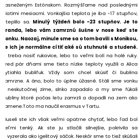
zasneženým Estónskom. Rozmýšľame nad poslednými
piatimi mesiacmi. Vonkajšia teplota je iba -17 stupňov,
oteplilo sa.
Minulý týždeň bolo -23 stupňov. Je to
sranda, lebo vám zamrznú šušne v nose keď ste
vonku. Naozaj, minule sme sa o tom bavili s Monikou,
že ich je normálne cítiť aké sú stuhnuté a studené.
A treba nosiť rukavice, lebo to veľmi bolí na holé ruky.
Pred pár dňami sme tieto nízke teploty využili a Alica
vytiahla bublifuk. Vždy som chcel skúsiť či bublina
zamrzne. A áno, bolo to úplne úžasné. Stáli sme vonku
v neskutočnej zime, slnko zapadalo a my sme fúkali
bubliny ktoré počas letu zamrzli a dopadli na zem ako
kamene.Toto ma naučil erasmus v Tartu.
Museli ste ich však veľmi opatrne chytať, lebo ľad bol
veľmi tenký. Ak ste ju stlačili silnejšie, pokrivila sa
a vyzerala ako igelitový sáčok. Neskôr sme to tiež skúšali