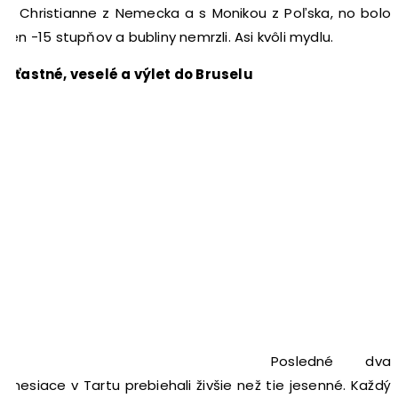
s Christianne z Nemecka a s Monikou z Poľska, no bolo
len -15 stupňov a bubliny nemrzli. Asi kvôli mydlu.
Šťastné, veselé a výlet do Bruselu
Posledné dva
mesiace v Tartu prebiehali živšie než tie jesenné. Každý