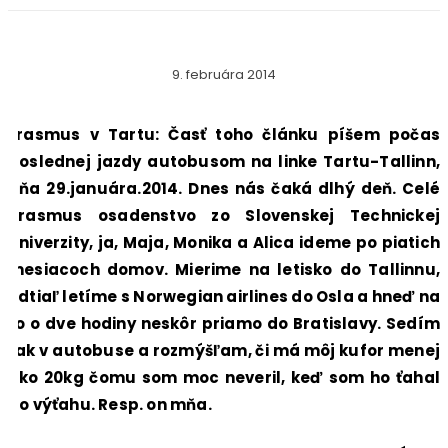
9. februára 2014
Erasmus v Tartu: Časť toho článku píšem počas
poslednej jazdy autobusom na linke Tartu-Tallinn,
dňa 29.januára.2014. Dnes nás čaká dlhý deň. Celé
erasmus osadenstvo zo Slovenskej Technickej
Univerzity, ja, Maja, Monika a Alica ideme po piatich
mesiacoch domov. Mierime na letisko do Tallinnu,
odtiaľ letíme s Norwegian airlines do Osla a hneď na
to o dve hodiny neskôr priamo do Bratislavy. Sedím
tak v autobuse a rozmýšľam, či má môj kufor menej
ako 20kg čomu som moc neveril, keď som ho ťahal
do výťahu. Resp. on mňa.