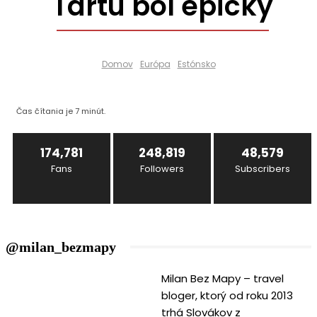
Tartu bol epický
Domov
Európa
Estónsko
Čas čítania je
7
minút.
174,781
248,819
48,579
Fans
Followers
Subscribers
@milan_bezmapy
Milan Bez Mapy – travel
bloger, ktorý od roku 2013
trhá Slovákov z