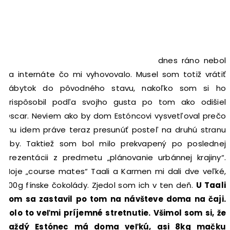
dnes ráno nebol
na internáte čo mi vyhovovalo. Musel som totiž vrátiť
nábytok do pôvodného stavu, nakoľko som si ho
prispôsobil podľa svojho gusta po tom ako odišiel
Oscar. Neviem ako by dom Estóncovi vysvetľoval prečo
mu idem práve teraz presunúť posteľ na druhú stranu
izby. Taktiež som bol milo prekvapený po poslednej
prezentácii z predmetu „plánovanie urbánnej krajiny“.
Moje „course mates“ Taali a Karmen mi dali dve veľké,
200g fínske čokolády. Zjedol som ich v ten deň.
U Taali
som sa zastavil po tom na návšteve doma na čaji.
Bolo to veľmi príjemné stretnutie. Všimol som si, že
každý Estónec má doma veľkú, asi 8kg mačku