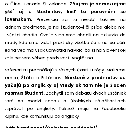
po Číne, Kanade či Zélande.
Záujem je samozrejme
vyšší aj u študentov, keď to porovnám so
Slovenskom.
Prezencia sa tu nerobí takmer na
žiadnom predmete, je na študentovi či príde alebo nie.
A všetci chodia. Oveľa viac sme chodili na exkurzie do
prírody kde sme videli prakticky všetko čo sme sa učili.
Jedna vec ma však uchvátila najviac, čo si na Slovenskej
škole neviem vôbec predstaviť. Angličtina.
Profesori tu prednášajú z rôznych častí Európy. Mali sme
Nemca, Škóta a Estóncov.
Niektoré z predmetov sa
vyučujú po anglicky aj vtedy ak tam nie je žiaden
erasmus študent.
Zachytil som debatu dvoch Estóniek
ktoré sa medzi sebou o školských záležitostiach
rozprávali po anglicky. Taktiež majú na Facebooku
skupinu, kde komunikujú po anglicky.