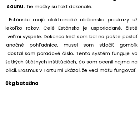
a saunu.
Tie mačky sú fakt dokonalé.
V Estónsku majú elektronické občianske preukazy už
niekoľko rokov. Celé Estónsko je usporiadané, čisté
a veľmi vyspelé. Dokonca keď som bol na pošte poslať
vianočné pohľadnice, musel som stlačiť gombík
a dostal som poradové číslo. Tento systém funguje vo
všetkých štátnych inštitúciách, čo som ocenil najmä na
polícii. Erasmus v Tartu mi ukázal, že veci môžu fungovať.
20kg batožina