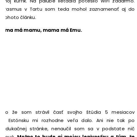
môj kufrík. Na palube lietadla potešilo WiFi zadarmo.
Erasmus v Tartu som teda mohol zaznamenať aj do
tohoto článku.
Ema má mamu, mama má Emu.
To že som strávil časť svojho štúdia 5 mesiacov
v Estónsku mi rozhodne veľa dalo. Ani nie tak po
edukačnej stránke, nenaučil som sa v podstate nič
nové.
Možno to bude aj mojou lenivosťou a tým, že