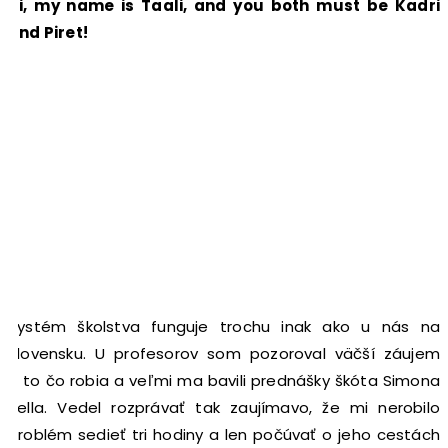
Hi, my name is Taali, and you both must be Kadri
and Piret!
Systém školstva funguje trochu inak ako u nás na
Slovensku. U profesorov som pozoroval väčší záujem
o to čo robia a veľmi ma bavili prednášky škóta Simona
Bella. Vedel rozprávať tak zaujímavo, že mi nerobilo
problém sedieť tri hodiny a len počúvať o jeho cestách