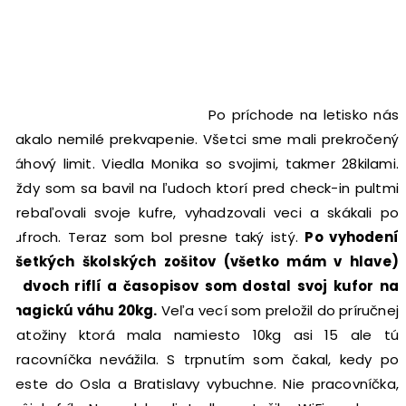
Po príchode na letisko nás
čakalo nemilé prekvapenie. Všetci sme mali prekročený
váhový limit. Viedla Monika so svojimi, takmer 28kilami.
Vždy som sa bavil na ľudoch ktorí pred check-in pultmi
prebaľovali svoje kufre, vyhadzovali veci a skákali po
kufroch. Teraz som bol presne taký istý.
Po vyhodení
všetkých školských zošitov (všetko mám v hlave)
a dvoch riflí a časopisov som dostal svoj kufor na
magickú váhu 20kg.
Veľa vecí som preložil do príručnej
batožiny ktorá mala namiesto 10kg asi 15 ale tú
pracovníčka nevážila. S trpnutím som čakal, kedy po
ceste do Osla a Bratislavy vybuchne. Nie pracovníčka,