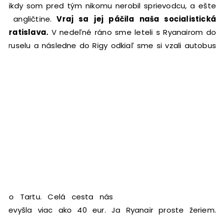
Nikdy som pred tým nikomu nerobil sprievodcu, a ešte
v angličtine.
Vraj sa jej páčila naša socialistická
Bratislava.
V nedeľné ráno sme leteli s Ryanairom do
Bruselu a následne do Rigy odkiaľ sme si vzali autobus
do Tartu. Celá cesta nás
nevyšla viac ako 40 eur. Ja Ryanair proste žeriem.