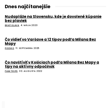
Dnes najčítanejšie
Nudapláže na Slovensku, kde je dovolené kúpanie
bez plaviek
BRATISLAVA
4. MÁJA 2020
Čo vidieť vo Varšave a 12 tipov podľa Milana Bez
Mapy
POĽSKO
11. SEPTEMBRA 2025
Čo navštíviť v Košiciach podľa Milana Bez Mapy a
tipy na aktívny odpočinok
FAM TRIPS
30. AUGUSTA 2022