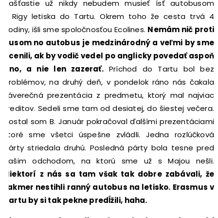
Našťastie už nikdy nebudem musieť ísť autobusom
z Rigy letiska do Tartu. Okrem toho že cesta trvá 4
hodiny, išli sme spoločnosťou Ecolines.
Nemám nič proti
Rusom no autobus je medzinárodný a veľmi by sme
ocenili, ak by vodič vedel po anglicky povedať aspoň
áno, a nie len zazerať.
Príchod do Tartu bol bez
problémov, na druhý deň, v pondelok ráno nás čakala
záverečná prezentácia z predmetu, ktorý mal najviac
kreditov. Sedeli sme tam od desiatej, do šiestej večera.
Dostal som B. Január pokračoval ďalšími prezentáciami
ktoré sme všetci úspešne zvládli. Jedna rozlúčková
párty striedala druhú. Posledná párty bola tesne pred
našim odchodom, na ktorú sme už s Majou nešli.
Niektorí z nás sa tam však tak dobre zabávali, že
takmer nestihli ranný autobus na letisko. Erasmus v
Tartu by si tak pekne predĺžili, haha.