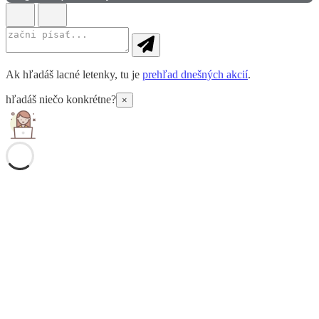
Ak hľadáš lacné letenky, tu je
prehľad dnešných akcií
.
hľadáš niečo konkrétne?
×