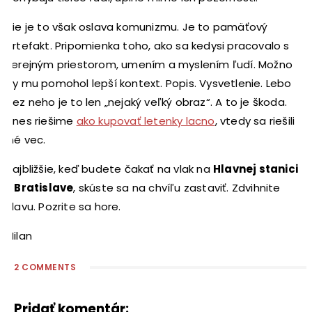
Nie je to však oslava komunizmu. Je to pamäťový
artefakt. Pripomienka toho, ako sa kedysi pracovalo s
verejným priestorom, umením a myslením ľudí. Možno
by mu pomohol lepší kontext. Popis. Vysvetlenie. Lebo
bez neho je to len „nejaký veľký obraz“. A to je škoda.
Dnes riešime
ako kupovať letenky lacno
, vtedy sa riešili
iné vec.
Najbližšie, keď budete čakať na vlak na
Hlavnej stanici
v Bratislave
, skúste sa na chvíľu zastaviť. Zdvihnite
hlavu. Pozrite sa hore.
Milan
2 COMMENTS
Pridať komentár: