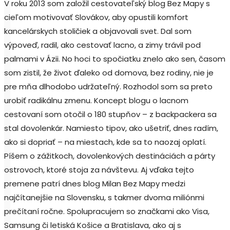
V roku 2013 som založil cestovateľský blog Bez Mapy s
cieľom motivovať Slovákov, aby opustili komfort
kancelárskych stoličiek a objavovali svet. Dal som
výpoveď, radil, ako cestovať lacno, a zimy trávil pod
palmami v Ázii. No hoci to spočiatku znelo ako sen, časom
som zistil, že život ďaleko od domova, bez rodiny, nie je
pre mňa dlhodobo udržateľný. Rozhodol som sa preto
urobiť radikálnu zmenu. Koncept blogu o lacnom
cestovaní som otočil o 180 stupňov – z backpackera sa
stal dovolenkár. Namiesto tipov, ako ušetriť, dnes radím,
ako si dopriať – na miestach, kde sa to naozaj oplatí.
Píšem o zážitkoch, dovolenkových destináciách a párty
ostrovoch, ktoré stoja za návštevu. Aj vďaka tejto
premene patrí dnes blog Milan Bez Mapy medzi
najčítanejšie na Slovensku, s takmer dvoma miliónmi
prečítaní ročne. Spolupracujem so značkami ako Visa,
Samsung či letiská Košice a Bratislava, ako aj s