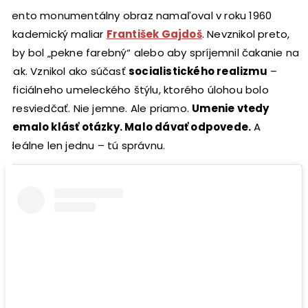
Tento monumentálny obraz namaľoval v roku 1960
akademický maliar
František Gajdoš
. Nevznikol preto,
aby bol „pekne farebný“ alebo aby spríjemnil čakanie na
vlak. Vznikol ako súčasť
socialistického realizmu
–
oficiálneho umeleckého štýlu, ktorého úlohou bolo
presviedčať. Nie jemne. Ale priamo.
Umenie vtedy
nemalo klásť otázky. Malo dávať odpovede.
A
ideálne len jednu – tú správnu.