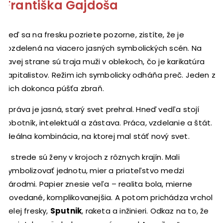
Františka Gajdoša
Keď sa na fresku pozriete pozorne, zistíte, že je
rozdelená na viacero jasných symbolických scén. Na
ľavej strane sú traja muži v oblekoch, čo je karikatúra
kapitalistov. Režim ich symbolicky odháňa preč. Jeden z
nich dokonca púšťa zbraň.
Správa je jasná, starý svet prehral. Hneď vedľa stojí
robotník, intelektuál a zástava. Práca, vzdelanie a štát.
Ideálna kombinácia, na ktorej mal stáť nový svet.
V strede sú ženy v krojoch z rôznych krajín. Mali
symbolizovať jednotu, mier a priateľstvo medzi
národmi. Papier znesie veľa – realita bola, mierne
povedané, komplikovanejšia. A potom prichádza vrchol
celej fresky,
Sputnik
, raketa a inžinieri. Odkaz na to, že