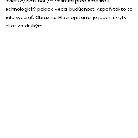
Sovietsky zväz bol „vo vesmíre pred Amerikou“.
Technologický pokrok, veda, budúcnosť. Aspoň takto to
malo vyzerať. Obraz na Hlavnej stanici je jeden skrytý
odkaz za druhým.