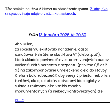
Táto stránka používa Akismet na obmedzenie spamu.
Zistite, ako
sa spracovávajú údaje o vašich komentároch.
Erika
13. januára 2026 At 20:30
Ahoj Milan,
za socializmu existovalo nariadenie, často
označované skrátene ako „Hlava V“ (alebo „päť“),
ktoré ukladalo povinnosť investorom verejných budov
vyčleniť určité percento z rozpočtu (približne 0,5 až 2
%) na zakomponovanie umeleckého diela do stavby.
Cieľom bolo zabezpečiť, aby verejný priestor nebol len
funkčný, ale aj esteticky dotvorený ideologicky v
súlade s režimom, čím vzniklo mnoho
monumentálnych (a niekedy kontroverzných) diel.
REPLY