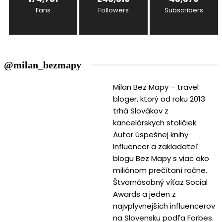
Fans
Followers
Subscribers
@milan_bezmapy
Milan Bez Mapy – travel
bloger, ktorý od roku 2013
trhá Slovákov z
kancelárskych stoličiek.
Autor úspešnej knihy
Influencer a zakladateľ
blogu Bez Mapy s viac ako
miliónom prečítaní ročne.
Štvornásobný víťaz Social
Awards a jeden z
najvplyvnejších influencerov
na Slovensku podľa Forbes.