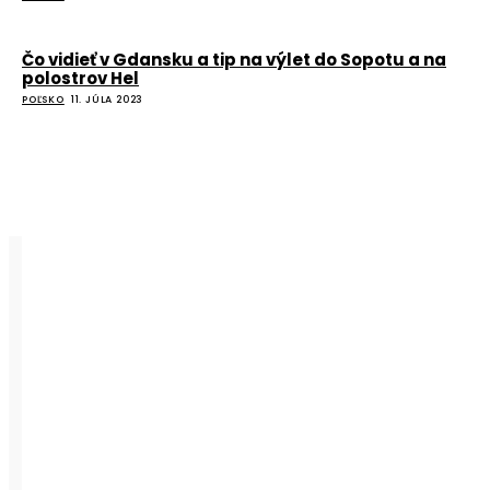
Čo vidieť v Gdansku a tip na výlet do Sopotu a na
polostrov Hel
POĽSKO
11. JÚLA 2023