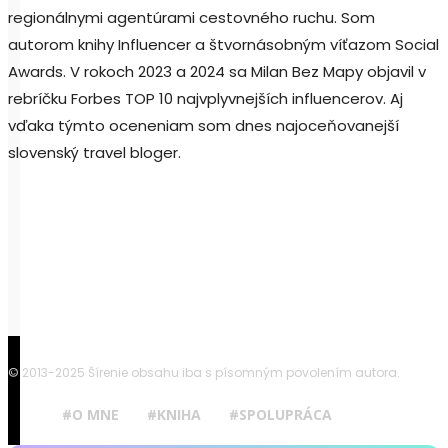
regionálnymi agentúrami cestovného ruchu. Som
autorom knihy Influencer a štvornásobným víťazom Social
Awards. V rokoch 2023 a 2024 sa Milan Bez Mapy objavil v
rebríčku Forbes TOP 10 najvplyvnejších influencerov. Aj
vďaka týmto oceneniam som dnes najoceňovanejší
slovenský travel bloger.
© 2013-2025 Šírenie obsahu iba s písomným povolením autora.
#O MNE
#KNIHA
#SPOLUPRÁCA