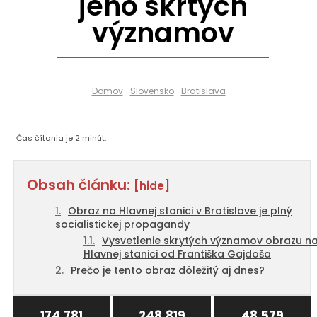
jeho skrtých
významov
Domov
Slovensko
Bratislava
Čas čítania je
2
minút.
Obsah článku:
[hide]
Obraz na Hlavnej stanici v Bratislave je plný
socialistickej propagandy
Vysvetlenie skrytých významov obrazu n
Hlavnej stanici od Františka Gajdoša
Prečo je tento obraz dôležitý aj dnes?
174,781
248,819
48,579