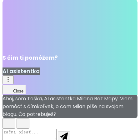
S čím ti pomôžem?
AI asistentka
Close
Ahoj, som Taška, AI asistentka Milana Bez Mapy. Viem
pomôcť s čímkoľvek, o čom Milan píše na svojom
blogu. Čo potrebuješ?