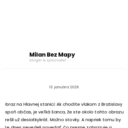
Milan Bez Mapy
bloger & spisovateľ
13. januára 2026
Obraz na Hlavnej stanici: Ak chodíte vlakom z Bratislavy
aspoň občas, je veľká šanca, že ste okolo tohto obrazu
prešli už desiatkykrát. Možno stovky. A napriek tomu by
ste dnes nevedeli povedať, čo presne zobrazuje a