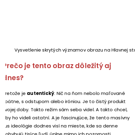
Vysvetlenie skrytých významov obrazu na Hlavnej st
Prečo je tento obraz dôležitý aj
dnes?
Pretože je
autentický
. Nič na ňom nebolo maľované
spätne, s odstupom alebo iróniou. Je to čistý produkt
svojej doby. Takto režim sám seba videl. A takto chcel,
aby ho videli ostatní. A je fascinujúce, že tento masívny
kus ideológie dodnes visí na mieste, kde sa denne
pohybujú tisíce ľudí, úplne mimo ich pozornosti.