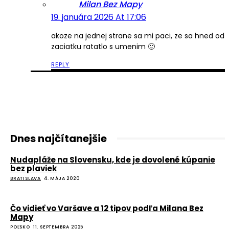
Milan Bez Mapy
19. januára 2026 At 17:06
akoze na jednej strane sa mi paci, ze sa hned od
zaciatku ratatlo s umenim 🙂
REPLY
Dnes najčítanejšie
Nudapláže na Slovensku, kde je dovolené kúpanie
bez plaviek
BRATISLAVA
4. MÁJA 2020
Čo vidieť vo Varšave a 12 tipov podľa Milana Bez
Mapy
POĽSKO
11. SEPTEMBRA 2025