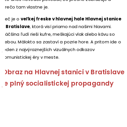
prečo tam vlastne je.
Reč je o
veľkej freske v hlavnej hale Hlavnej stanice
v Bratislave
, ktorá visí priamo nad našimi hlavami.
Väčšina ľudí rieši kufre, meškajúci vlak alebo kávu so
sebou. Málokto sa zastaví a pozrie hore. A pritom ide o
jeden z najvýraznejších vizuálnych odkazov
komunistickej éry v meste.
Obraz na Hlavnej stanici v Bratislave
je plný socialistickej propagandy