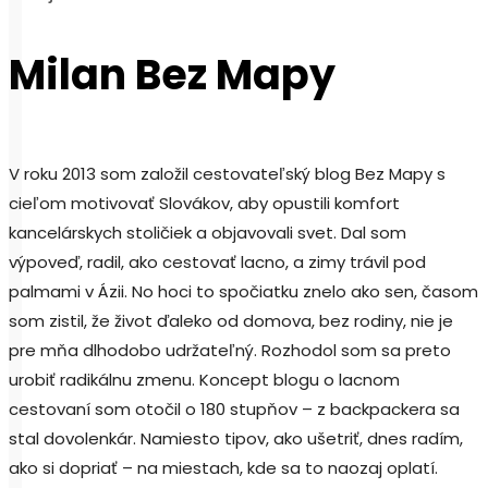
Milan Bez Mapy
V roku 2013 som založil cestovateľský blog Bez Mapy s
cieľom motivovať Slovákov, aby opustili komfort
kancelárskych stoličiek a objavovali svet. Dal som
výpoveď, radil, ako cestovať lacno, a zimy trávil pod
palmami v Ázii. No hoci to spočiatku znelo ako sen, časom
som zistil, že život ďaleko od domova, bez rodiny, nie je
pre mňa dlhodobo udržateľný. Rozhodol som sa preto
urobiť radikálnu zmenu. Koncept blogu o lacnom
cestovaní som otočil o 180 stupňov – z backpackera sa
stal dovolenkár. Namiesto tipov, ako ušetriť, dnes radím,
ako si dopriať – na miestach, kde sa to naozaj oplatí.