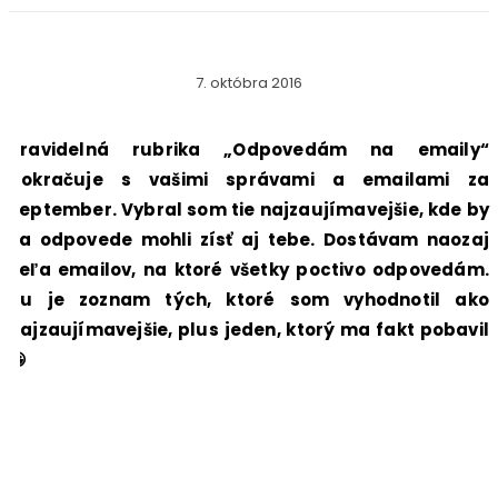
7. októbra 2016
Pravidelná rubrika „Odpovedám na emaily“
pokračuje s vašimi správami a emailami za
september. Vybral som tie najzaujímavejšie, kde by
sa odpovede mohli zísť aj tebe. Dostávam naozaj
veľa emailov, na ktoré všetky poctivo odpovedám.
Tu je zoznam tých, ktoré som vyhodnotil ako
najzaujímavejšie, plus jeden, ktorý ma fakt pobavil
😀