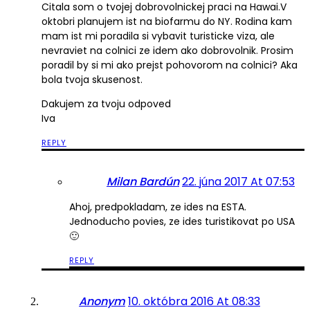
Citala som o tvojej dobrovolnickej praci na Hawai.V
oktobri planujem ist na biofarmu do NY. Rodina kam
mam ist mi poradila si vybavit turisticke viza, ale
nevraviet na colnici ze idem ako dobrovolnik. Prosim
poradil by si mi ako prejst pohovorom na colnici? Aka
bola tvoja skusenost.
Dakujem za tvoju odpoved
Iva
REPLY
Milan Bardún
22. júna 2017 At 07:53
Ahoj, predpokladam, ze ides na ESTA.
Jednoducho povies, ze ides turistikovat po USA
🙂
REPLY
Anonym
10. októbra 2016 At 08:33