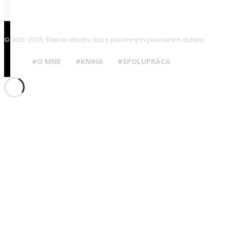
© 2013-2025 Šírenie obsahu iba s písomným povolením autora.
#O MNE
#KNIHA
#SPOLUPRÁCA