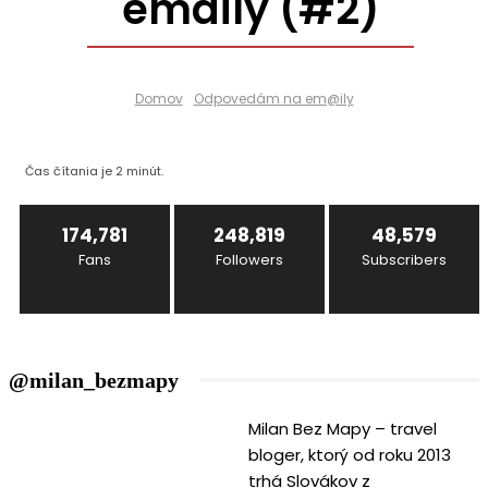
emaily (#2)
Domov
Odpovedám na em@ily
Čas čítania je
2
minút.
174,781
248,819
48,579
Fans
Followers
Subscribers
@milan_bezmapy
Milan Bez Mapy – travel
bloger, ktorý od roku 2013
trhá Slovákov z