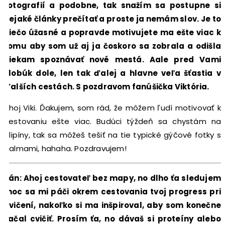
fotografií a podobne, tak snažím sa postupne si
nejaké články prečítať a proste ja nemám slov. Je to
niečo úžasné a popravde motivujete ma ešte viac k
tomu aby som už aj ja čoskoro sa zobrala a odišla
niekam spoznávať nové mestá. Aale pred Vami
klobúk dole, len tak ďalej a hlavne veľa šťastia v
ďalších cestách. S pozdravom fanúšička Viktória.
Ahoj Viki. Ďakujem, som rád, že môžem ľudí motivovať k
cestovaniu ešte viac. Budúci týždeň sa chystám na
Filipíny, tak sa môžeš tešiť na tie typické gýčové fotky s
palmami, hahaha. Pozdravujem!
Ján: Ahoj cestovateľ bez mapy, no dlho ťa sledujem
moc sa mi páči okrem cestovania tvoj progress pri
cvičení, nakoľko si ma inšpiroval, aby som konečne
začal cvičiť. Prosím ťa, no dávaš si proteíny alebo