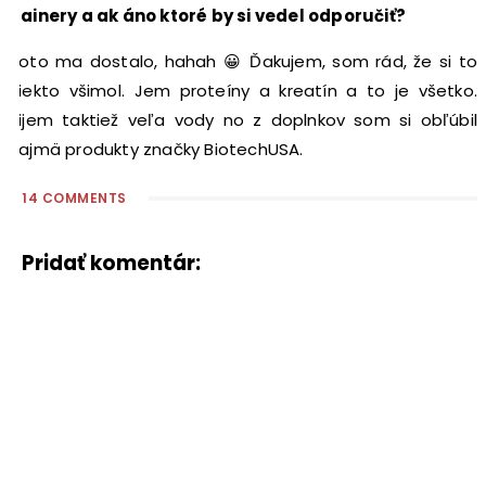
gainery a ak áno ktoré by si vedel odporučiť?
Toto ma dostalo, hahah 😀 Ďakujem, som rád, že si to
niekto všimol. Jem proteíny a kreatín a to je všetko.
Pijem taktiež veľa vody no z doplnkov som si obľúbil
najmä produkty značky BiotechUSA.
14 COMMENTS
Pridať komentár: