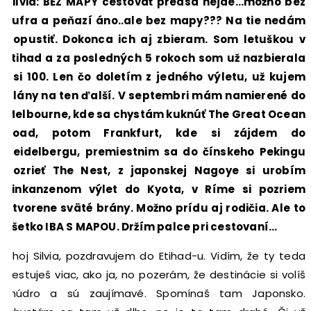
Silvia: BEZ MAPY cestovať predsa nejde…možno bez
kufra a peňazí áno..ale bez mapy??? Na tie nedám
dopustiť. Dokonca ich aj zbieram. Som letuškou v
Etihad a za posledných 5 rokoch som už nazbierala
asi 100. Len čo doletím z jedného výletu, už kujem
plány na ten ďalší. V septembri mám namierené do
Melbourne, kde sa chystám kuknúť The Great Ocean
Road, potom Frankfurt, kde si zájdem do
Heidelbergu, premiestnim sa do čínskeho Pekingu
pozrieť The Nest, z japonskej Nagoye si urobím
Šinkanzenom výlet do Kyota, v Ríme si pozriem
otvorene sväté brány. Možno prídu aj rodičia. Ale to
všetko IBA S MAPOU. Držím palce pri cestovaní…
Ahoj Silvia, pozdravujem do Etihad-u. Vidím, že ty teda
cestuješ viac, ako ja, no pozerám, že destinácie si volíš
múdro a sú zaujímavé. Spomínaš tam Japonsko.