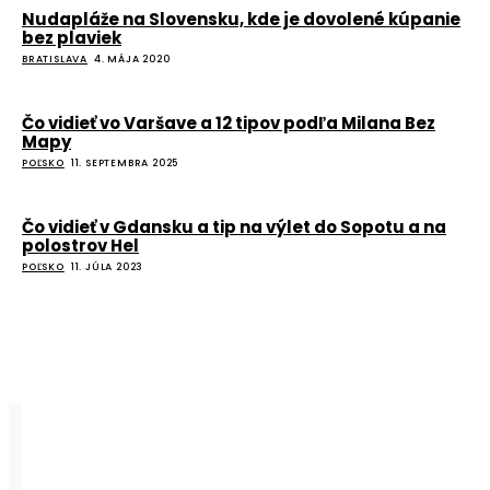
Nudapláže na Slovensku, kde je dovolené kúpanie
bez plaviek
BRATISLAVA
4. MÁJA 2020
Čo vidieť vo Varšave a 12 tipov podľa Milana Bez
Mapy
POĽSKO
11. SEPTEMBRA 2025
Čo vidieť v Gdansku a tip na výlet do Sopotu a na
polostrov Hel
POĽSKO
11. JÚLA 2023