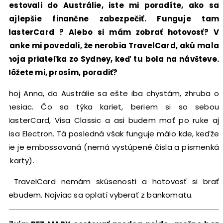
cestovali do Austrálie, iste mi poradíte, ako sa
najlepšie finančne zabezpečiť. Funguje tam
MasterCard ? Alebo si mám zobrať hotovosť? V
banke mi povedali, že nerobia TravelCard, akú mala
moja priateľka zo Sydney, keď tu bola na návšteve.
Môžete mi, prosím, poradiť?
Ahoj Anna, do Austrálie sa ešte iba chystám, zhruba o
mesiac. Čo sa týka kariet, beriem si so sebou
MasterCard, Visa Classic a asi budem mať po ruke aj
Visa Electron. Tá posledná však funguje málo kde, keďže
nie je embossovaná (nemá vystúpené čísla a písmenká
z karty).
S TravelCard nemám skúsenosti a hotovosť si brať
nebudem. Najviac sa oplatí vyberať z bankomatu.