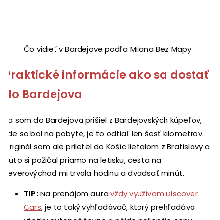
Čo vidieť v Bardejove podľa Milana Bez Mapy
Praktické informácie ako sa dostať
do Bardejova
Ja som do Bardejova prišiel z Bardejovských kúpeľov,
kde so bol na pobyte, je to odtiaľ len šesť kilometrov.
Originál som ale priletel do Košíc lietalom z Bratislavy a
auto si požičal priamo na letisku, cesta na
severovýchod mi trvala hodinu a dvadsať minút.
TIP:
Na prenájom auta
vždy využívam Discover
Cars
, je to taký vyhľadávač, ktorý prehľadáva