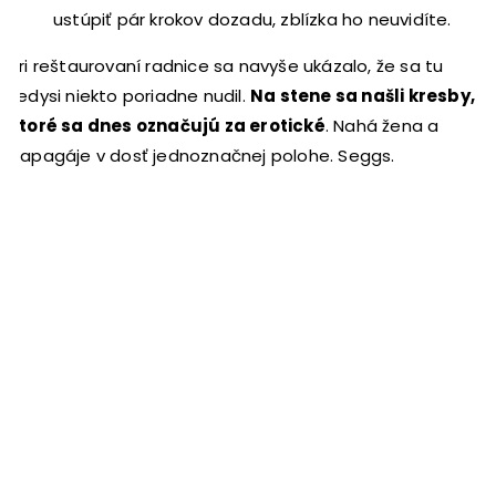
ustúpiť pár krokov dozadu, zblízka ho neuvidíte.
Pri reštaurovaní radnice sa navyše ukázalo, že sa tu
kedysi niekto poriadne nudil.
Na stene sa našli kresby,
ktoré sa dnes označujú za erotické
. Nahá žena a
papagáje v dosť jednoznačnej polohe. Seggs.