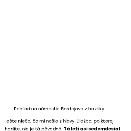
Pohľad na námestie Bardejova z baziliky.
A ešte niečo, čo mi nešlo z hlavy. Dlažba, po ktorej
chodíte, nie je tá pôvodná.
Tá leží asi sedemdesiat