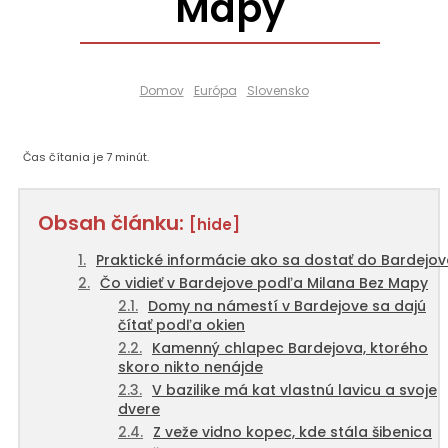
Mapy
Domov
Európa
Slovensko
Čas čítania je
7
minút.
Obsah článku:
[hide]
Praktické informácie ako sa dostať do Bardejo
Čo vidieť v Bardejove podľa Milana Bez Mapy
Domy na námestí v Bardejove sa dajú
čítať podľa okien
Kamenný chlapec Bardejova, ktorého
skoro nikto nenájde
V bazilike má kat vlastnú lavicu a svoje
dvere
Z veže vidno kopec, kde stála šibenica