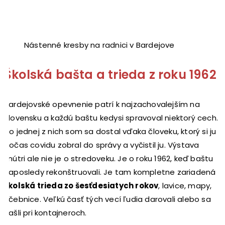
Nástenné kresby na radnici v Bardejove
Školská bašta a trieda z roku 1962
Bardejovské opevnenie patrí k najzachovalejším na
Slovensku a každú baštu kedysi spravoval niektorý cech.
Do jednej z nich som sa dostal vďaka človeku, ktorý si ju
počas covidu zobral do správy a vyčistil ju. Výstava
vnútri ale nie je o stredoveku. Je o roku 1962, keď baštu
naposledy rekonštruovali. Je tam kompletne zariadená
školská trieda zo šesťdesiatych rokov
, lavice, mapy,
učebnice. Veľkú časť tých vecí ľudia darovali alebo sa
našli pri kontajneroch.