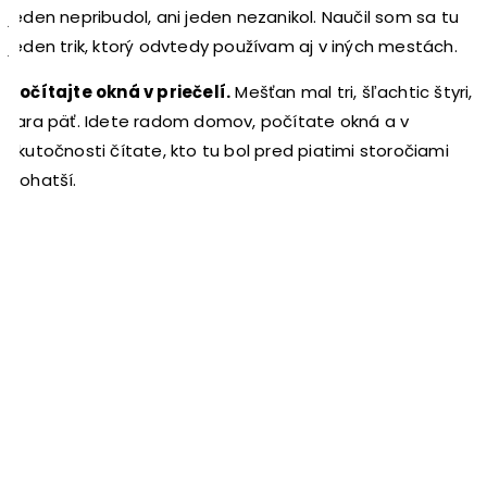
jeden nepribudol, ani jeden nezanikol. Naučil som sa tu
jeden trik, ktorý odvtedy používam aj v iných mestách.
Počítajte okná v priečelí.
Mešťan mal tri, šľachtic štyri,
fara päť. Idete radom domov, počítate okná a v
skutočnosti čítate, kto tu bol pred piatimi storočiami
bohatší.