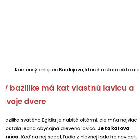
Kamenný chlapec Bardejova, ktorého skoro nikto ne
V bazilike má kat vlastnú lavicu a
svoje dvere
Bazilika svätého Egídia je nabitá oltármi, ale mňa najviac
dostala jedna obyčajná drevená lavica.
Je to katova
lavica.
Keď na nej sedel, ľudia z hlavnej lode ho nevideli.