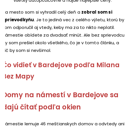
všetky autopožičovne a nájde najlepšie ceny.
Na mesto som si vyhradil celý deň a
zobral som si
sprievodkyňu
. Je to jediná vec z celého výletu, ktorú by
som odporučil aj vtedy, keby ma za to nikto neplatil.
Námestie obídete za dvadsať minút. Ale bez sprievodcu
by som prešiel okolo všetkého, čo je v tomto článku, a
nič by som si nevšimol.
Čo vidieť v Bardejove podľa Milana
Bez Mapy
Domy na námestí v Bardejove sa
dajú čítať podľa okien
Námestie lemuje 46 meštianskych domov a odvtedy ani