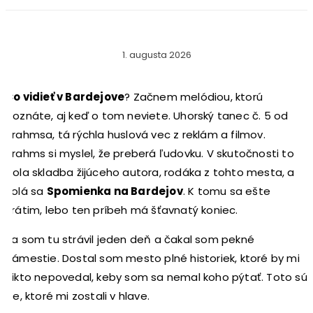
1. augusta 2026
Čo vidieť v Bardejove
? Začnem melódiou, ktorú
poznáte, aj keď o tom neviete. Uhorský tanec č. 5 od
Brahmsa, tá rýchla huslová vec z reklám a filmov.
Brahms si myslel, že preberá ľudovku. V skutočnosti to
bola skladba žijúceho autora, rodáka z tohto mesta, a
volá sa
Spomienka na Bardejov
. K tomu sa ešte
vrátim, lebo ten príbeh má šťavnatý koniec.
Ja som tu strávil jeden deň a čakal som pekné
námestie. Dostal som mesto plné historiek, ktoré by mi
nikto nepovedal, keby som sa nemal koho pýtať. Toto sú
tie, ktoré mi zostali v hlave.