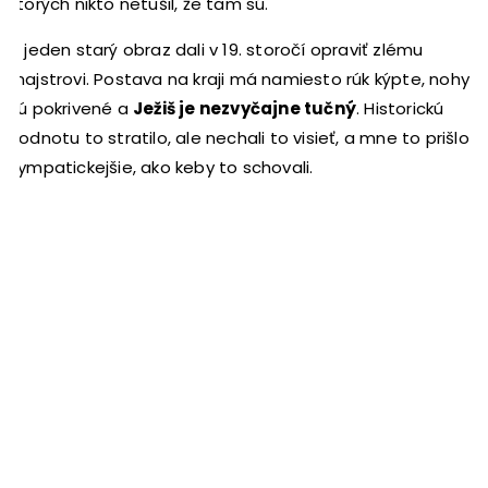
ktorých nikto netušil, že tam sú.
A jeden starý obraz dali v 19. storočí opraviť zlému
majstrovi. Postava na kraji má namiesto rúk kýpte, nohy
sú pokrivené a
Ježiš je nezvyčajne tučný
. Historickú
hodnotu to stratilo, ale nechali to visieť, a mne to prišlo
sympatickejšie, ako keby to schovali.