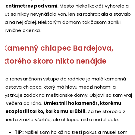
centimetrov pod vami.
Mesto niekoľkokrát vyhorelo a
suť sa nikdy nevynášala von, len sa rozhrabala a stavalo
sa na nej ďalej. Niektorým domom tak časom zanikli
pivničné okienka.
Kamenný chlapec Bardejova,
ktorého skoro nikto nenájde
Na renesančnom vstupe do radnice je malá kamenná
postava chlapca, ktorý má hlavu medzi nohami a
vystrkuje zadok na meštianske domy. Objavil sa tam vraj
z večera do rána.
Umiestnil ho kamenár, ktorému
nezaplatili toľko, koľko mu sľúbili.
Za tie storočia z
mesta zmizlo všeličo, ale chlapca nikto nedal dole.
TIP:
Našiel som ho až na tretí pokus a musel som