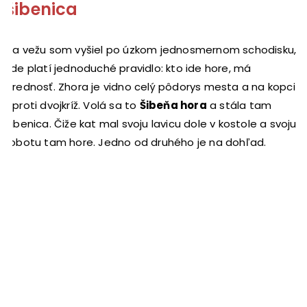
šibenica
Na vežu som vyšiel po úzkom jednosmernom schodisku,
kde platí jednoduché pravidlo: kto ide hore, má
prednosť. Zhora je vidno celý pôdorys mesta a na kopci
oproti dvojkríž. Volá sa to
Šibeňa hora
a stála tam
šibenica. Čiže kat mal svoju lavicu dole v kostole a svoju
robotu tam hore. Jedno od druhého je na dohľad.