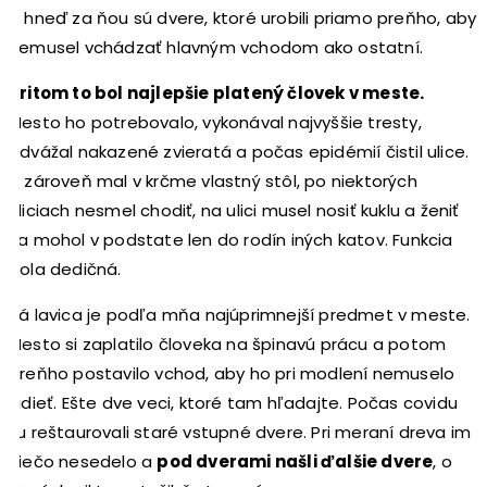
A hneď za ňou sú dvere, ktoré urobili priamo preňho, aby
nemusel vchádzať hlavným vchodom ako ostatní.
Pritom to bol najlepšie platený človek v meste.
Mesto ho potrebovalo, vykonával najvyššie tresty,
odvážal nakazené zvieratá a počas epidémií čistil ulice.
A zároveň mal v krčme vlastný stôl, po niektorých
uliciach nesmel chodiť, na ulici musel nosiť kuklu a ženiť
sa mohol v podstate len do rodín iných katov. Funkcia
bola dedičná.
Tá lavica je podľa mňa najúprimnejší predmet v meste.
Mesto si zaplatilo človeka na špinavú prácu a potom
preňho postavilo vchod, aby ho pri modlení nemuselo
vidieť. Ešte dve veci, ktoré tam hľadajte. Počas covidu
tu reštaurovali staré vstupné dvere. Pri meraní dreva im
niečo nesedelo a
pod dverami našli ďalšie dvere
, o