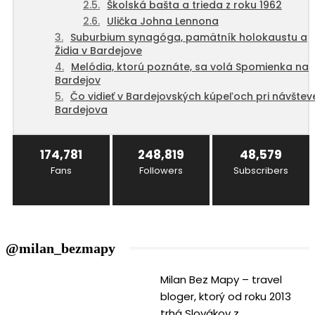
Školská bašta a trieda z roku 1962
Ulička Johna Lennona
Suburbium synagóga, pamätník holokaustu a
Židia v Bardejove
Melódia, ktorú poznáte, sa volá Spomienka na
Bardejov
Čo vidieť v Bardejovských kúpeľoch pri návštev
Bardejova
174,781
248,819
48,579
Fans
Followers
Subscribers
@milan_bezmapy
Milan Bez Mapy – travel
bloger, ktorý od roku 2013
trhá Slovákov z