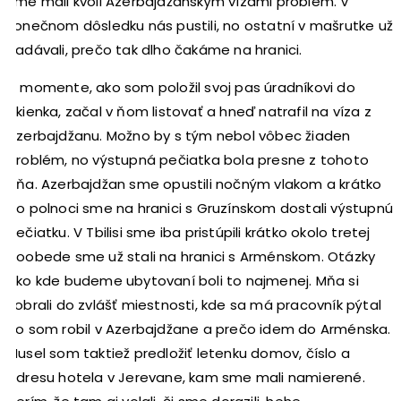
sme mali kvôli Azerbajdžanským vízami problém. V
konečnom dôsledku nás pustili, no ostatní v mašrutke už
nadávali, prečo tak dlho čakáme na hranici.
V momente, ako som položil svoj pas úradníkovi do
okienka, začal v ňom listovať a hneď natrafil na víza z
Azerbajdžanu. Možno by s tým nebol vôbec žiaden
problém, no výstupná pečiatka bola presne z tohoto
dňa. Azerbajdžan sme opustili nočným vlakom a krátko
po polnoci sme na hranici s Gruzínskom dostali výstupnú
pečiatku. V Tbilisi sme iba pristúpili krátko okolo tretej
poobede sme už stali na hranici s Arménskom. Otázky
ako kde budeme ubytovaní boli to najmenej. Mňa si
zobrali do zvlášť miestnosti, kde sa má pracovník pýtal
čo som robil v Azerbajdžane a prečo idem do Arménska.
Musel som taktiež predložiť letenku domov, číslo a
adresu hotela v Jerevane, kam sme mali namierené.