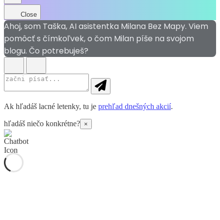
Close
Ahoj, som Taška, AI asistentka Milana Bez Mapy. Viem
pomôcť s čímkoľvek, o čom Milan píše na svojom
blogu. Čo potrebuješ?
Ak hľadáš lacné letenky, tu je
prehľad dnešných akcií
.
hľadáš niečo konkrétne?
×