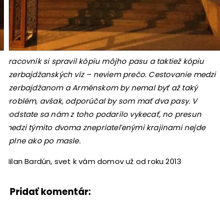
Pracovník si spravil kópiu môjho pasu a taktiež kópiu
Azerbajdžanských víz – neviem prečo. Cestovanie medzi
Azerbajdžanom a Arménskom by nemal byť až taký
problém, avšak, odporúčal by som mať dva pasy. V
podstate sa nám z toho podarilo vykecať, no presun
medzi týmito dvoma znepriateľenými krajinami nejde
úplne ako po masle.
Milan Bardún, svet k vám domov už od roku 2013
Pridať komentár: