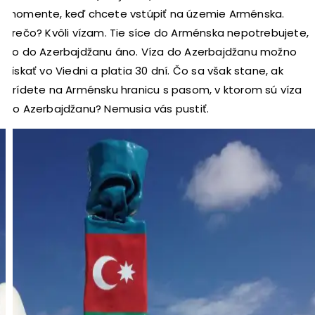
momente, keď chcete vstúpiť na územie Arménska.
Prečo? Kvôli vízam. Tie síce do Arménska nepotrebujete,
no do Azerbajdžanu áno. Víza do Azerbajdžanu možno
získať vo Viedni a platia 30 dní. Čo sa však stane, ak
prídete na Arménsku hranicu s pasom, v ktorom sú víza
do Azerbajdžanu? Nemusia vás pustiť.