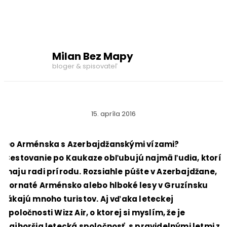
Milan Bez Mapy
bloger & spisovateľ
15. apríla 2016
Do Arménska s Azerbajdžanskými vízami?
Cestovanie po Kaukaze obľubujú najmä ľudia, ktorí
maju radi prírodu. Rozsiahle púšte v Azerbajdžane,
hornaté Arménsko alebo hlboké lesy v Gruzínsku
lákajú mnoho turistov. Aj vďaka leteckej
spoločnosti Wizz Air, o ktorej si myslím, že je
najhoršia letecká spoločnosť, s pravidelnými letmi z