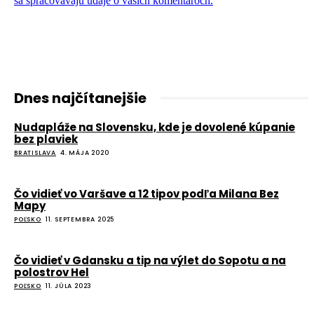
sa spracovávajú údaje o vašich komentároch.
Dnes najčítanejšie
Nudapláže na Slovensku, kde je dovolené kúpanie
bez plaviek
BRATISLAVA
4. MÁJA 2020
Čo vidieť vo Varšave a 12 tipov podľa Milana Bez
Mapy
POĽSKO
11. SEPTEMBRA 2025
Čo vidieť v Gdansku a tip na výlet do Sopotu a na
polostrov Hel
POĽSKO
11. JÚLA 2023