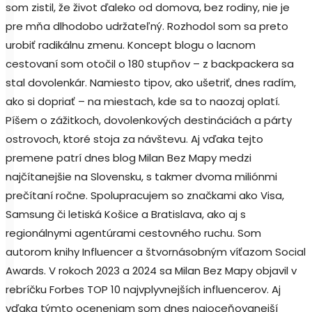
som zistil, že život ďaleko od domova, bez rodiny, nie je
pre mňa dlhodobo udržateľný. Rozhodol som sa preto
urobiť radikálnu zmenu. Koncept blogu o lacnom
cestovaní som otočil o 180 stupňov – z backpackera sa
stal dovolenkár. Namiesto tipov, ako ušetriť, dnes radím,
ako si dopriať – na miestach, kde sa to naozaj oplatí.
Píšem o zážitkoch, dovolenkových destináciách a párty
ostrovoch, ktoré stoja za návštevu. Aj vďaka tejto
premene patrí dnes blog Milan Bez Mapy medzi
najčítanejšie na Slovensku, s takmer dvoma miliónmi
prečítaní ročne. Spolupracujem so značkami ako Visa,
Samsung či letiská Košice a Bratislava, ako aj s
regionálnymi agentúrami cestovného ruchu. Som
autorom knihy Influencer a štvornásobným víťazom Social
Awards. V rokoch 2023 a 2024 sa Milan Bez Mapy objavil v
rebríčku Forbes TOP 10 najvplyvnejších influencerov. Aj
vďaka týmto oceneniam som dnes najoceňovanejší