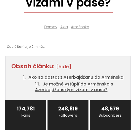
vízami v pase?
Domov
Ázia
Arménsko
Čas čítania je
2
minút.
Obsah článku:
[hide]
Ako sa dostať z Azerbajdžanu do Arménska
Je možné vstúpiť do Arménska s
Azerbajdžanskými vízami v pase?
174,781
248,819
48,579
Fans
Followers
Subscribers