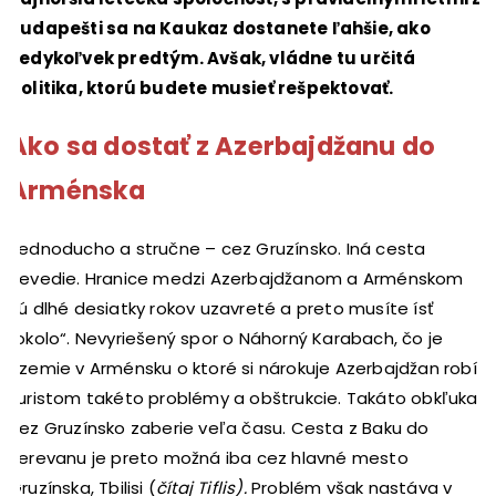
Budapešti sa na Kaukaz dostanete ľahšie, ako
kedykoľvek predtým. Avšak, vládne tu určitá
politika, ktorú budete musieť rešpektovať.
Ako sa dostať z Azerbajdžanu do
Arménska
Jednoducho a stručne – cez Gruzínsko. Iná cesta
nevedie. Hranice medzi Azerbajdžanom a Arménskom
sú dlhé desiatky rokov uzavreté a preto musíte ísť
„okolo“. Nevyriešený spor o Náhorný Karabach, čo je
územie v Arménsku o ktoré si nárokuje Azerbajdžan robí
turistom takéto problémy a obštrukcie. Takáto obkľuka
cez Gruzínsko zaberie veľa času. Cesta z Baku do
Jerevanu je preto možná iba cez hlavné mesto
Gruzínska, Tbilisi (
čítaj Tiflis).
Problém však nastáva v