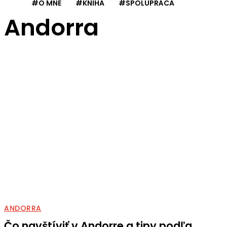
#O MNE
#KNIHA
#SPOLUPRÁCA
Andorra
ANDORRA
Čo navštíviť v Andorre a tipy podľa