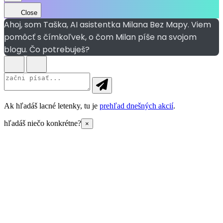
Close
Ahoj, som Taška, AI asistentka Milana Bez Mapy. Viem
pomôcť s čímkoľvek, o čom Milan píše na svojom
blogu. Čo potrebuješ?
Ak hľadáš lacné letenky, tu je
prehľad dnešných akcií
.
hľadáš niečo konkrétne?
×