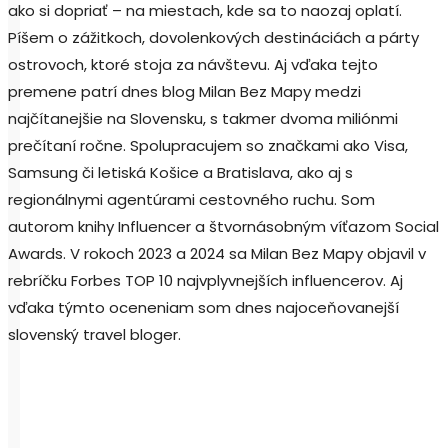
ako si dopriať – na miestach, kde sa to naozaj oplatí.
Píšem o zážitkoch, dovolenkových destináciách a párty
ostrovoch, ktoré stoja za návštevu. Aj vďaka tejto
premene patrí dnes blog Milan Bez Mapy medzi
najčítanejšie na Slovensku, s takmer dvoma miliónmi
prečítaní ročne. Spolupracujem so značkami ako Visa,
Samsung či letiská Košice a Bratislava, ako aj s
regionálnymi agentúrami cestovného ruchu. Som
autorom knihy Influencer a štvornásobným víťazom Social
Awards. V rokoch 2023 a 2024 sa Milan Bez Mapy objavil v
rebríčku Forbes TOP 10 najvplyvnejších influencerov. Aj
vďaka týmto oceneniam som dnes najoceňovanejší
slovenský travel bloger.