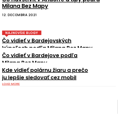
Milana Bez Mapy
12. DECEMBRA 2021
NAJNOVŠIE BLOGY
Čo vidieť v Bardejovských
kúpeľoch podľa Milana Bez Mapy
Čo vidieť v Bardejove podľa
Milana Bez Mapy
Kde vidieť polárnu žiaru a prečo
ju lepšie sledovať cez mobil
LOAD MORE