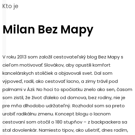
Kto je
Milan Bez Mapy
V roku 2013 som založil cestovateľský blog Bez Mapy s
cieľom motivovať Slovákov, aby opustili komfort
kancelárskych stoličiek a objavovali svet. Dal som
výpoveď, radil, ako cestovať lacno, a zimy trávil pod
palmami v Ázii. No hoci to spočiatku znelo ako sen, časom
som zistil, že život ďaleko od domova, bez rodiny, nie je
pre mňa dlhodobo udržateľný. Rozhodol som sa preto
urobiť radikálnu zmenu. Koncept blogu o lacnom
cestovaní som otočil o 180 stupňov – z backpackera sa
stal dovolenkár. Namiesto tipov, ako ušetriť, dnes radím,