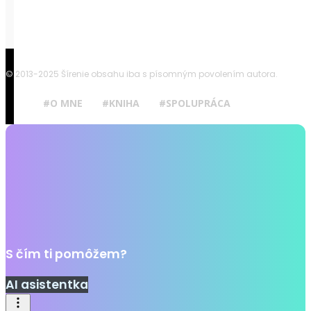
© 2013-2025 Šírenie obsahu iba s písomným povolením autora.
#O MNE
#KNIHA
#SPOLUPRÁCA
S čím ti pomôžem?
AI asistentka