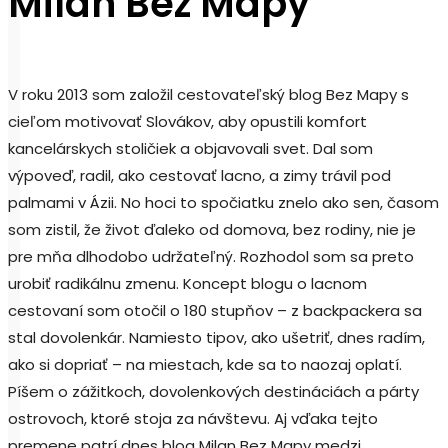
Milan Bez Mapy
V roku 2013 som založil cestovateľský blog Bez Mapy s
cieľom motivovať Slovákov, aby opustili komfort
kancelárskych stoličiek a objavovali svet. Dal som
výpoveď, radil, ako cestovať lacno, a zimy trávil pod
palmami v Ázii. No hoci to spočiatku znelo ako sen, časom
som zistil, že život ďaleko od domova, bez rodiny, nie je
pre mňa dlhodobo udržateľný. Rozhodol som sa preto
urobiť radikálnu zmenu. Koncept blogu o lacnom
cestovaní som otočil o 180 stupňov – z backpackera sa
stal dovolenkár. Namiesto tipov, ako ušetriť, dnes radím,
ako si dopriať – na miestach, kde sa to naozaj oplatí.
Píšem o zážitkoch, dovolenkových destináciách a párty
ostrovoch, ktoré stoja za návštevu. Aj vďaka tejto
premene patrí dnes blog Milan Bez Mapy medzi