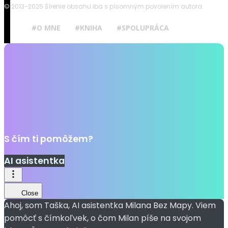
© 2013-2025 Šírenie obsahu iba s písomným povolením autora.
#O MNE
#KNIHA
#SPOLUPRÁCA
S čím ti pomôžem?
AI asistentka
Close
Ahoj, som Taška, AI asistentka Milana Bez Mapy. Viem
pomôcť s čímkoľvek, o čom Milan píše na svojom