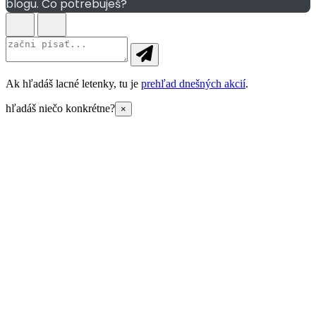
blogu. Čo potrebuješ?
Ak hľadáš lacné letenky, tu je
prehľad dnešných akcií
.
hľadáš niečo konkrétne?
×