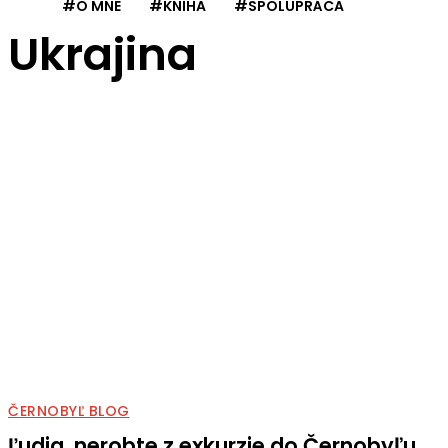
#O MNE
#KNIHA
#SPOLUPRÁCA
Ukrajina
ČERNOBYĽ BLOG
Ľudia, nerobte z exkurzie do Černobyľu