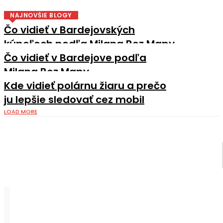
NAJNOVŠIE BLOGY
Čo vidieť v Bardejovských
kúpeľoch podľa Milana Bez Mapy
Čo vidieť v Bardejove podľa
Milana Bez Mapy
Kde vidieť polárnu žiaru a prečo
ju lepšie sledovať cez mobil
LOAD MORE