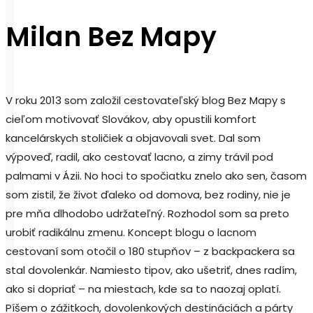
Milan Bez Mapy
V roku 2013 som založil cestovateľský blog Bez Mapy s
cieľom motivovať Slovákov, aby opustili komfort
kancelárskych stoličiek a objavovali svet. Dal som
výpoveď, radil, ako cestovať lacno, a zimy trávil pod
palmami v Ázii. No hoci to spočiatku znelo ako sen, časom
som zistil, že život ďaleko od domova, bez rodiny, nie je
pre mňa dlhodobo udržateľný. Rozhodol som sa preto
urobiť radikálnu zmenu. Koncept blogu o lacnom
cestovaní som otočil o 180 stupňov – z backpackera sa
stal dovolenkár. Namiesto tipov, ako ušetriť, dnes radím,
ako si dopriať – na miestach, kde sa to naozaj oplatí.
Píšem o zážitkoch, dovolenkových destináciách a párty