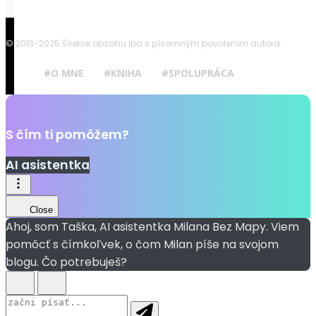
© 2013-2025 Šírenie obsahu iba s písomným povolením autora.
#O MNE
#KNIHA
#SPOLUPRÁCA
S čím ti pomôžem?
AI asistentka
Close
Ahoj, som Taška, AI asistentka Milana Bez Mapy. Viem
pomôcť s čímkoľvek, o čom Milan píše na svojom
blogu. Čo potrebuješ?