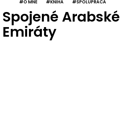
#O MNE
#KNIHA
#SPOLUPRÁCA
Spojené Arabské
Emiráty