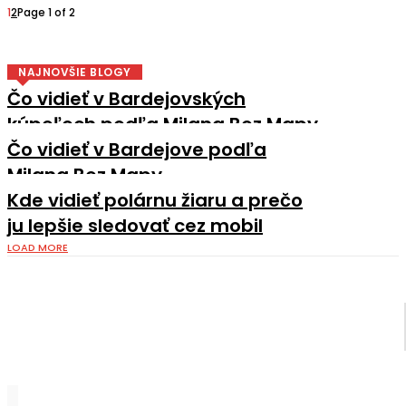
1
2
Page 1 of 2
NAJNOVŠIE BLOGY
Čo vidieť v Bardejovských
kúpeľoch podľa Milana Bez Mapy
Čo vidieť v Bardejove podľa
Milana Bez Mapy
Kde vidieť polárnu žiaru a prečo
ju lepšie sledovať cez mobil
LOAD MORE