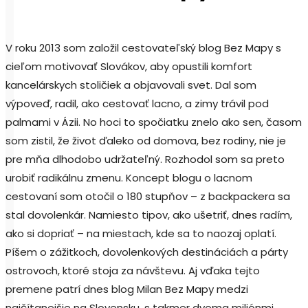
V roku 2013 som založil cestovateľský blog Bez Mapy s
cieľom motivovať Slovákov, aby opustili komfort
kancelárskych stoličiek a objavovali svet. Dal som
výpoveď, radil, ako cestovať lacno, a zimy trávil pod
palmami v Ázii. No hoci to spočiatku znelo ako sen, časom
som zistil, že život ďaleko od domova, bez rodiny, nie je
pre mňa dlhodobo udržateľný. Rozhodol som sa preto
urobiť radikálnu zmenu. Koncept blogu o lacnom
cestovaní som otočil o 180 stupňov – z backpackera sa
stal dovolenkár. Namiesto tipov, ako ušetriť, dnes radím,
ako si dopriať – na miestach, kde sa to naozaj oplatí.
Píšem o zážitkoch, dovolenkových destináciách a párty
ostrovoch, ktoré stoja za návštevu. Aj vďaka tejto
premene patrí dnes blog Milan Bez Mapy medzi
najčítanejšie na Slovensku, s takmer dvoma miliónmi