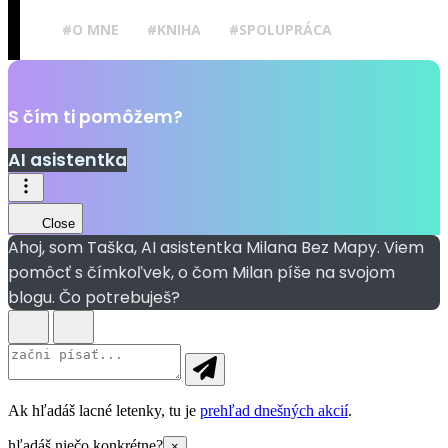
#O MNE
#KNIHA
#SPOLUPRÁCA
S čím ti pomôžem?
AI asistentka
Close
Ahoj, som Taška, AI asistentka Milana Bez Mapy. Viem
pomôcť s čímkoľvek, o čom Milan píše na svojom
blogu. Čo potrebuješ?
Ak hľadáš lacné letenky, tu je
prehľad dnešných akcií
.
hľadáš niečo konkrétne?
×