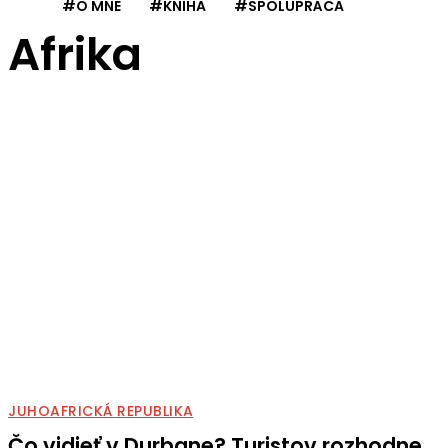
#O MNE
#KNIHA
#SPOLUPRÁCA
Afrika
JUHOAFRICKÁ REPUBLIKA
Čo vidieť v Durbane? Turistov rozhodne