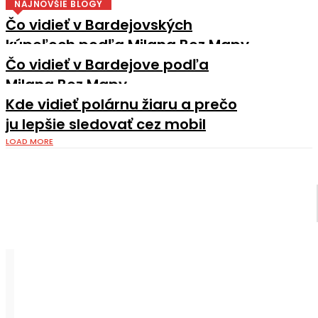
NAJNOVŠIE BLOGY
Čo vidieť v Bardejovských
kúpeľoch podľa Milana Bez Mapy
Čo vidieť v Bardejove podľa
Milana Bez Mapy
Kde vidieť polárnu žiaru a prečo
ju lepšie sledovať cez mobil
LOAD MORE