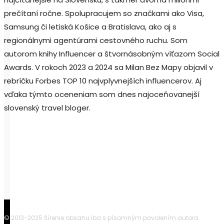
prečítaní ročne. Spolupracujem so značkami ako Visa,
Samsung či letiská Košice a Bratislava, ako aj s
regionálnymi agentúrami cestovného ruchu. Som
autorom knihy Influencer a štvornásobným víťazom Social
Awards. V rokoch 2023 a 2024 sa Milan Bez Mapy objavil v
rebríčku Forbes TOP 10 najvplyvnejších influencerov. Aj
vďaka týmto oceneniam som dnes najoceňovanejší
slovenský travel bloger.
© 2013-2025 Šírenie obsahu iba s písomným povolením autora.