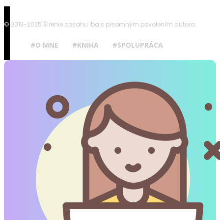
© 2013-2025 Šírenie obsahu iba s písomným povolením autora.
#O MNE
#KNIHA
#SPOLUPRÁCA