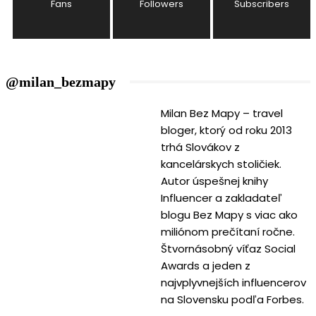
Fans
Followers
Subscribers
@milan_bezmapy
Milan Bez Mapy – travel
bloger, ktorý od roku 2013
trhá Slovákov z
kancelárskych stoličiek.
Autor úspešnej knihy
Influencer a zakladateľ
blogu Bez Mapy s viac ako
miliónom prečítaní ročne.
Štvornásobný víťaz Social
Awards a jeden z
najvplyvnejších influencerov
na Slovensku podľa Forbes.