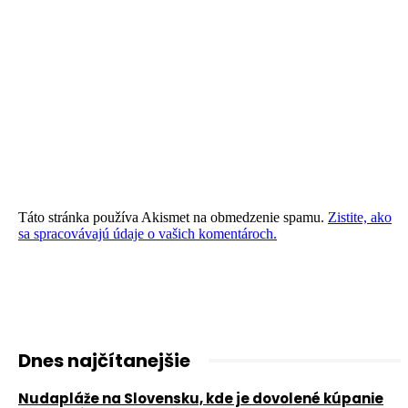
Táto stránka používa Akismet na obmedzenie spamu.
Zistite, ako
sa spracovávajú údaje o vašich komentároch.
Dnes najčítanejšie
Nudapláže na Slovensku, kde je dovolené kúpanie