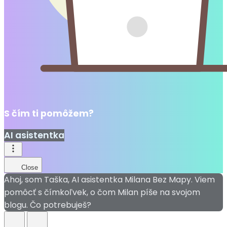
S čím ti pomôžem?
AI asistentka
Close
Ahoj, som Taška, AI asistentka Milana Bez Mapy. Viem
pomôcť s čímkoľvek, o čom Milan píše na svojom
blogu. Čo potrebuješ?