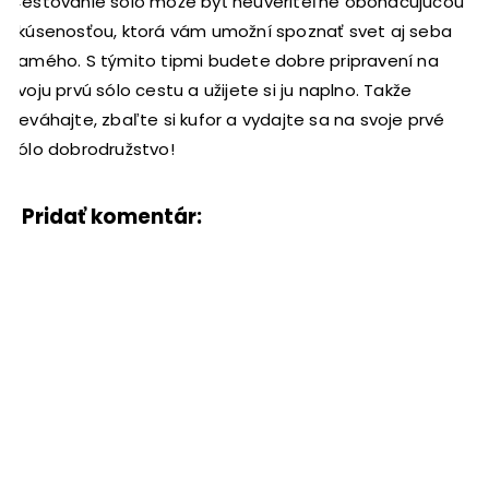
Cestovanie sólo môže byť neuveriteľne obohacujúcou
skúsenosťou, ktorá vám umožní spoznať svet aj seba
samého. S týmito tipmi budete dobre pripravení na
svoju prvú sólo cestu a užijete si ju naplno. Takže
neváhajte, zbaľte si kufor a vydajte sa na svoje prvé
sólo dobrodružstvo!
Pridať komentár: