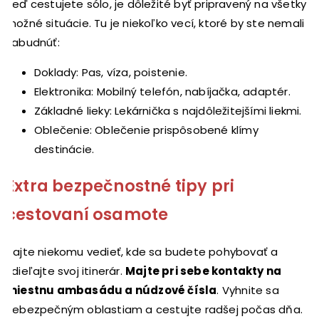
Keď cestujete sólo, je dôležité byť pripravený na všetky
možné situácie. Tu je niekoľko vecí, ktoré by ste nemali
zabudnúť:
Doklady: Pas, víza, poistenie.
Elektronika: Mobilný telefón, nabíjačka, adaptér.
Základné lieky: Lekárnička s najdôležitejšími liekmi.
Oblečenie: Oblečenie prispôsobené klímy
destinácie.
Extra bezpečnostné tipy pri
cestovaní osamote
Dajte niekomu vedieť, kde sa budete pohybovať a
zdieľajte svoj itinerár.
Majte pri sebe kontakty na
miestnu ambasádu a núdzové čísla
. Vyhnite sa
nebezpečným oblastiam a cestujte radšej počas dňa.