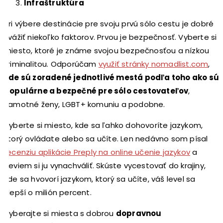
Infraštruktúra
Pri výbere destinácie pre svoju prvú sólo cestu je dobré
zvážiť niekoľko faktorov. Prvou je bezpečnosť. Vyberte si
miesto, ktoré je známe svojou bezpečnosťou a nízkou
kriminalitou. Odporúčam
využiť stránky nomadlist.com
,
kde sú zoradené jednotlivé mestá podľa toho ako sú
populárne a bezpečné pre sólo cestovateľov
,
samotné ženy, LGBT+ komuniu a podobne.
Vyberte si miesto, kde sa ľahko dohovoríte jazykom,
ktorý ovládate alebo sa učíte. Len nedávno som písal
recenziu aplikácie Preply na online učenie jazykov
a
neviem si ju vynachváliť. Skúste vycestovať do krajiny,
kde sa hvovorí jazykom, ktorý sa učíte, váš level sa
zlepší o milión percent.
Vyberajte si miesta s dobrou
dopravnou