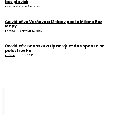
bez plaviek
BRATISLAVA
4. MÁJA 2020
Čo vidieť vo Varšave a 12 tipov podľa Milana Bez
Mapy
POĽSKO
11. SEPTEMBRA 2025
Čo vidieť v Gdansku a tip na výlet do Sopotu a na
polostrov Hel
POĽSKO
11. JÚLA 2023