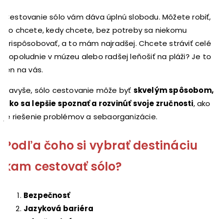
Cestovanie sólo vám dáva úplnú slobodu. Môžete robiť,
čo chcete, kedy chcete, bez potreby sa niekomu
prispôsobovať, a to mám najradšej. Chcete stráviť celé
popoludnie v múzeu alebo radšej leňošiť na pláži? Je to
len na vás.
Navyše, sólo cestovanie môže byť
skvelým spôsobom,
ako sa lepšie spoznať a rozvinúť svoje zručnosti
, ako
je riešenie problémov a sebaorganizácie.
Podľa čoho si vybrať destináciu
kam cestovať sólo?
Bezpečnosť
Jazyková bariéra