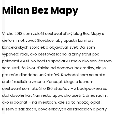
Milan Bez Mapy
V roku 2013 som založil cestovateľský blog Bez Mapy s
cieľom motivovať Slovákov, aby opustili komfort
kancelárskych stoličiek a objavovali svet. Dal som
výpoveď, radil, ako cestovať lacno, a zimy trávil pod
palmami v Ázii. No hoci to spočiatku znelo ako sen, časom
som zistil, že život ďaleko od domova, bez rodiny, nie je
pre mňa dlhodobo udržateľný. Rozhodol som sa preto
urobiť radikálnu zmenu. Koncept blogu o lacnom
cestovaní som otočil o 180 stupňov – z backpackera sa
stal dovolenkár. Namiesto tipov, ako ušetriť, dnes radím,
ako si dopriať – na miestach, kde sa to naozaj oplatí.
Píšem o zážitkoch, dovolenkových destináciách a párty