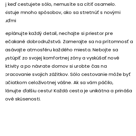
Aj keď cestujete sólo, nemusíte sa cítiť osamelo.
Existuje mnoho spôsobov, ako sa stretnúť s novými
ľuďmi
Neplánujte každý detail, nechajte si priestor pre
nečakané dobrodružstvá. Zamerajte sa na prítomnosť a
nasávajte atmosféru každého miesta. Nebojte sa
vystúpiť zo svojej komfortnej zóny a vyskúšať nové
aktivity a po návrate domov si urobte čas na
spracovanie svojich zážitkov. Sólo cestovanie môže byť
začiatkom celoživotnej vášne. Ak sa vám páčilo,
plánujte ďalšiu cestu! Každá cesta je unikátna a prináša
nové skúsenosti.