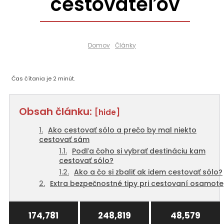
cestovateľov
Domov
Články
Čas čítania je
2
minút.
Obsah článku:
[hide]
Ako cestovať sólo a prečo by mal niekto
cestovať sám
Podľa čoho si vybrať destináciu kam
cestovať sólo?
Ako a čo si zbaliť ak idem cestovať sólo?
Extra bezpečnostné tipy pri cestovaní osamote
174,781
248,819
48,579