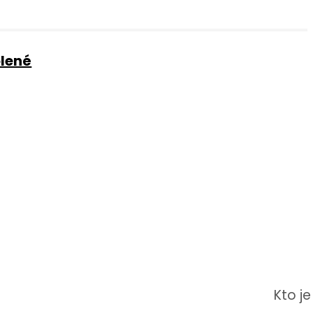
olené
Kto je