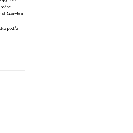
 ročne.
ial Awards a
h
nsku podľa