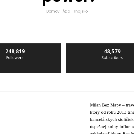
Domov
Ázia
Thajsko
248,819
48,579
Followers
Subscribers
Milan Bez Mapy – trave
ktorý od roku 2013 trh
kancelárskych stoličiek
úspešnej knihy Influen
zakladateľ blogu Bez M