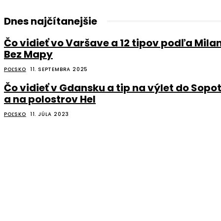
Dnes najčítanejšie
Čo vidieť vo Varšave a 12 tipov podľa Mila
Bez Mapy
POĽSKO
11. SEPTEMBRA 2025
Čo vidieť v Gdansku a tip na výlet do Sopo
a na polostrov Hel
POĽSKO
11. JÚLA 2023