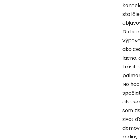
kancel
stoliči
objavov
Dal so
výpoveď
ako ce
lacno, 
trávil 
palmami
No hoci
spočia
ako se
som zist
život ď
domova
rodiny,