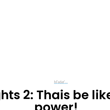
hľadať...
ts 2: Thais be lik
power!