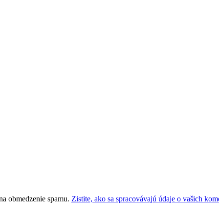
 na obmedzenie spamu.
Zistite, ako sa spracovávajú údaje o vašich kom