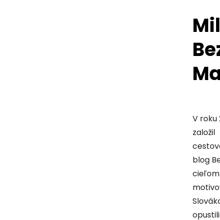
Mi
Be
Ma
V roku
založil
cestov
blog B
cieľom
motivo
Slovák
opustil