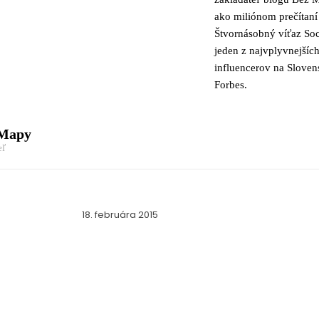
ako miliónom prečítaní
Štvornásobný víťaz Soc
jeden z najvplyvnejšíc
influencerov na Slove
Forbes.
 Mapy
eľ
18. februára 2015