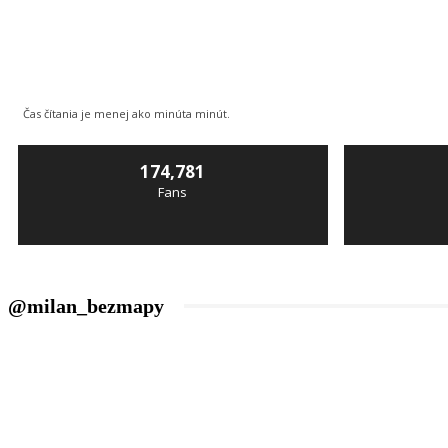
Čas čítania je
menej ako minúta
minút.
174,781
Fans
@milan_bezmapy