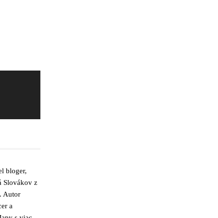
l bloger,
á Slovákov z
. Autor
cer a
apy s viac