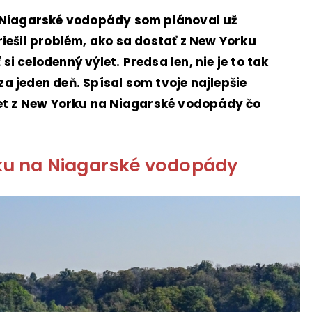
a Niagarské vodopády som plánoval už
iešil problém, ako sa dostať z New Yorku
i celodenný výlet. Predsa len, nie je to tak
 za jeden deň. Spísal som tvoje najlepšie
let z New Yorku na Niagarské vodopády čo
rku na Niagarské vodopády