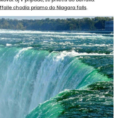
ffalle chodia priamo do Niagara falls
.