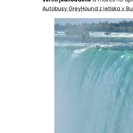
Autobusy GreyHound z letiska v Bu