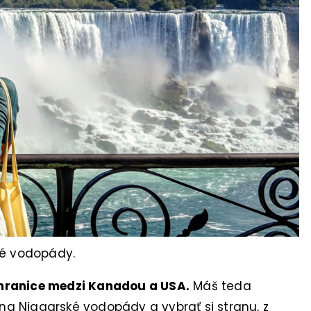
ké vodopády.
hranice medzi Kanadou a USA.
Máš teda
ť na Niagarské vodopády a vybrať si stranu, z