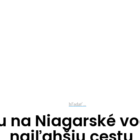
hľadať...
ku na Niagarské v
najľahšiu cestu