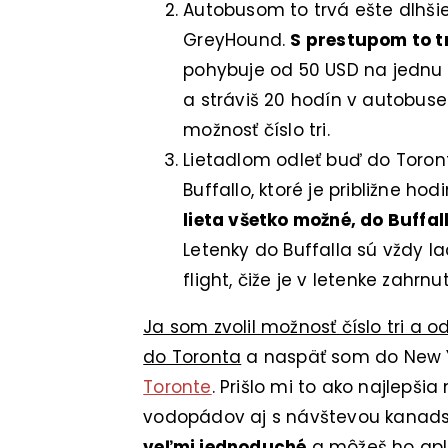
Autobusom to trvá ešte dlhšie,
GreyHound.
S prestupom to tr
pohybuje od 50 USD na jednu c
a stráviš 20 hodín v autobuse
možnosť číslo tri.
Lietadlom odleť buď do Toro
Buffallo, ktoré je približne 
lieta všetko možné, do Buffal
Letenky do Buffalla sú vždy la
flight, čiže je v letenke zahr
Ja som zvolil možnosť číslo tri a
do Toronta
a naspäť som do New Yor
Toronte
. Prišlo mi to ako najlepši
vodopádov aj s návštevou kanads
veľmi jednoduché
a môžeš ho aplik