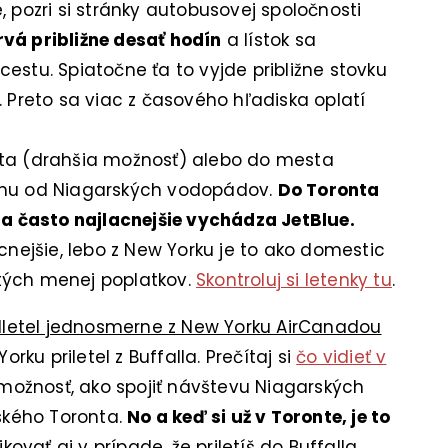
 pozri si stránky autobusovej spoločnosti
vá približne desať hodín
a lístok sa
estu. Spiatočne ťa to vyjde približne stovku
. Preto sa viac z časového hľadiska oplatí
nta (drahšia možnosť) alebo do mesta
hodinu od Niagarských vodopádov.
Do Toronta
la často najlacnejšie vychádza JetBlue.
cnejšie, lebo z New Yorku je to ako domestic
nutých menej poplatkov.
Skontroluj si letenky tu
.
 odletel jednosmerne z New Yorku AirCanadou
ku priletel z Buffalla. Prečítaj si
čo vidieť v
a možnosť, ako spojiť návštevu Niagarských
kého Toronta.
No a keď si už v Toronte, je to
ovať aj v prípade, že priletíš do Buffalla.