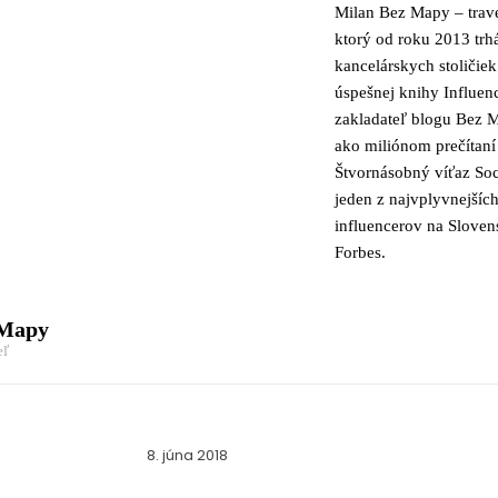
Milan Bez Mapy – trave
ktorý od roku 2013 trh
kancelárskych stoličiek
úspešnej knihy Influen
zakladateľ blogu Bez M
ako miliónom prečítaní
Štvornásobný víťaz Soc
jeden z najvplyvnejšíc
influencerov na Slove
Forbes.
 Mapy
eľ
8. júna 2018