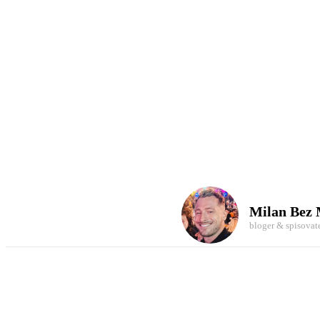
Milan Bez
bloger & spisovat