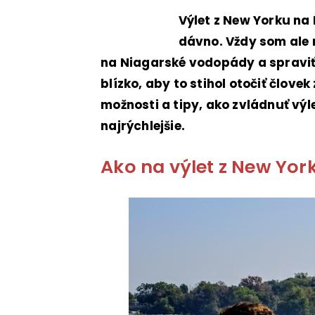
Výlet z New Yorku n
dávno. Vždy som ale r
na Niagarské vodopády a spraviť s
blízko, aby to stihol otočiť človek
možnosti a tipy, ako zvládnuť vý
najrýchlejšie.
Ako na výlet z New Yo