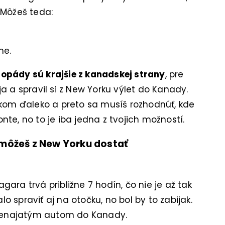
. Môžeš teda:
ne.
opády sú krajšie z kanadskej strany
, pre
a a spravil si z New Yorku výlet do Kanady.
lkom ďaleko a preto sa musíš rozhodnúť, kde
ronte, no to je iba jedna z tvojich možností.
ôžeš z New Yorku dostať
ara trvá približne 7 hodín, čo nie je až tak
alo spraviť aj na otočku, no bol by to zabijak.
prenajatým autom do Kanady.