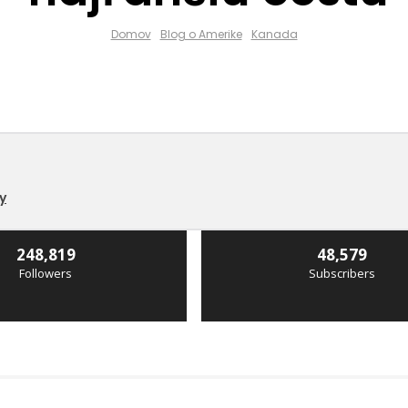
Domov
Blog o Amerike
Kanada
y
248,819
48,579
Followers
Subscribers