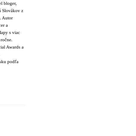
l bloger,
á Slovákov z
. Autor
cer a
apy s viac
 ročne.
ial Awards a
h
nsku podľa