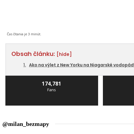
Čas čítania je
3
minút.
Obsah článku:
[hide]
Ako na výlet z New Yorku na Niagarské vodopád
174,781
Fans
@milan_bezmapy