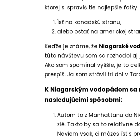
ktorej si spravíš tie najlepšie fotky
Ísť na kanadskú stranu,
alebo ostať na americkej stra
Keďže je známe, že
Niagarské vod
túto návštevu som sa rozhodol aj j
Ako som spomínal vyššie, je to ce
prespíš. Ja som strávil tri dni v To
K Niagarským vodopádom sa m
nasledujúcimi spôsobmi:
Autom to z Manhattanu do Niag
zlé. Takto by sa to relatívne d
Neviem však, či môžeš ísť s 