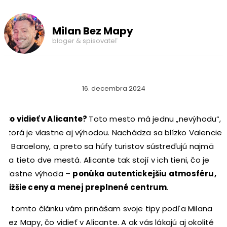
Milan Bez Mapy
bloger & spisovateľ
16. decembra 2024
Čo vidieť v Alicante?
Toto mesto má jednu „nevýhodu“,
ktorá je vlastne aj výhodou. Nachádza sa blízko Valencie
a Barcelony, a preto sa húfy turistov sústreďujú najmä
na tieto dve mestá. Alicante tak stojí v ich tieni, čo je
vlastne výhoda –
ponúka autentickejšiu atmosféru,
nižšie ceny a menej preplnené centrum
.
V tomto článku vám prinášam svoje tipy podľa Milana
Bez Mapy, čo vidieť v Alicante. A ak vás lákajú aj okolité