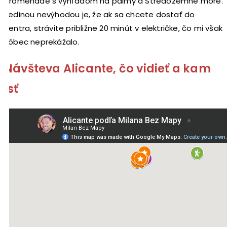
promenáde s výhľadom na palmy a Stredozemné more.
Jedinou nevýhodou je, že ak sa chcete dostať do
centra, strávite približne 20 minút v električke, čo mi však
vôbec neprekážalo.
Návšteva Alicante, čo vidieť a kam
ísť