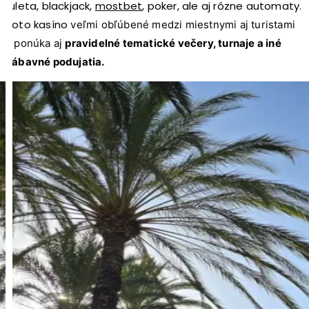
ruleta, blackjac
k,
mostbet
, pok
er, ale aj rôzne automaty.
Toto kasíno
veľmi obľúbené medzi miestnymi aj turistami
a ponúka aj
pravidelné tematické večery, turnaje a iné
zábavné podujatia.