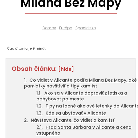
Milana Bez Mapy
Domov
Európa
Španielsko
Čas čítania je
9
minút.
Obsah článku:
[hide]
Čo vidieť v Alicante podľa Milana Bez Mapy, aké
pamiatky navštíviť a tipy kam ísť
Ako sa v Alicante dopraviť z letiska a
pohybovať po meste
Tipy na lacné akciové letenky do Alicant
Kde sa ubytovať v Alicante
Návšteva Alicante, čo vidieť a kam ísť
Hrad Santa Bárbara v Alicante a cena
vstupného