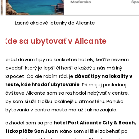
Lacné akciové letenky do Alicante
Kde sa ubytovať v Alicante
Nerád dávam tipy na konkrétne hotely, keďže neviem
povedať, ktorý je lepší či horší a každý z nás má iný
rozpočet. Čo ale robím rád, je
dávať tipy na lokality v
meste, kde hľadať ubytovanie
. Pri mojej poslednej
návšteve Alicante som sa rozhodol nebývať v centre,
aby som si užil trošku lokálnejšiu atmosféru. Ponuka
ubytovania v centre mesta ma až tak nezaujala.
Rozhodol som sa pre
hotel Port Alicante City & Beach,
blízko pláže San Juan
. Ráno som si išiel zabehať po