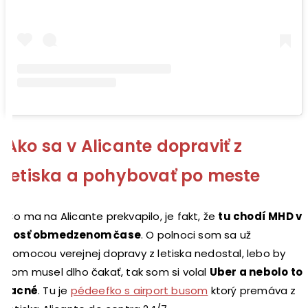
Ako sa v Alicante dopraviť z
letiska a pohybovať po meste
Čo ma na Alicante prekvapilo, je fakt, že
tu chodí MHD v
dosť obmedzenom čase
. O polnoci som sa už
pomocou verejnej dopravy z letiska nedostal, lebo by
som musel dlho čakať, tak som si volal
Uber a nebolo to
lacné
. Tu je
pédeefko s airport busom
ktorý premáva z