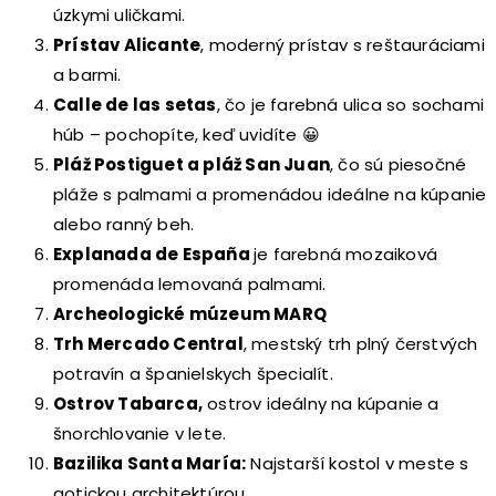
úzkymi uličkami.
Prístav Alicante
, moderný prístav s reštauráciami
a barmi.
Calle de las setas
, čo je farebná ulica so sochami
húb – pochopíte, keď uvidíte 😀
Pláž Postiguet a pláž San Juan
, čo sú piesočné
pláže s palmami a promenádou ideálne na kúpanie
alebo ranný beh.
Explanada de España
je farebná mozaiková
promenáda lemovaná palmami.
Archeologické múzeum MARQ
Trh Mercado Central
, mestský trh plný čerstvých
potravín a španielskych špecialít.
Ostrov Tabarca,
ostrov ideálny na kúpanie a
šnorchlovanie v lete.
Bazilika Santa María:
Najstarší kostol v meste s
gotickou architektúrou.