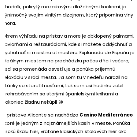
chodník, pokrytý mozaikovými dlažobnými kockami, je
výnimočný svojím vlnitým dizajnom, ktorý pripomína vlny
mora.
Okrem výhľadu na prístav a more je obklopený palmami,
kaviarňami a reštauráciami, kde si môžete oddýchnuť a
vychutnať si miestnu atmosféru. Explanada de España je
ideálnym miestom na prechádzku počas dňa i večera,
keď sa promenáda osvetľuje a ponúka príjemnú
relaxáciu v srdci mesta. Ja som tu v nedeľu narazil na
stánky so starožitnosťami, tak som asi hodinku zabil
prehrabávaním sa starými španielskymi knihami a
nakoniec žiadnu nekúpil 😀
V prístave Alicante sa nachádza
Casino Mediterráneo
,
ktoré je jedným z najznámejších kasín v meste. Ponúka
širokú škálu hier, vrátane klasických stolových hier ako