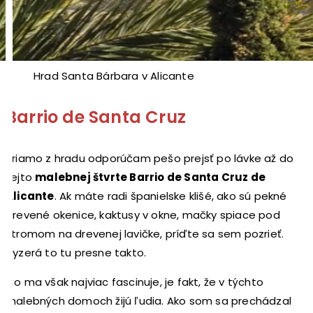
Hrad Santa Bárbara v Alicante
Barrio de Santa Cruz
Priamo z hradu odporúčam pešo prejsť po lávke až do
tejto
malebnej štvrte Barrio de Santa Cruz de
Alicante
. Ak máte radi španielske klišé, ako sú pekné
drevené okenice, kaktusy v okne, mačky spiace pod
stromom na drevenej lavičke, príďte sa sem pozrieť.
Vyzerá to tu presne takto.
Čo ma však najviac fascinuje, je fakt, že v týchto
malebných domoch žijú ľudia. Ako som sa prechádzal