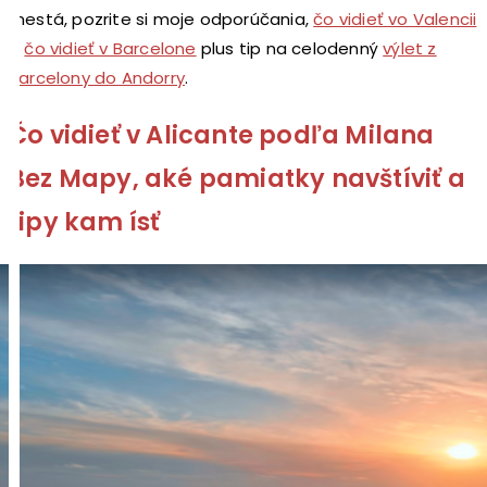
mestá, pozrite si moje odporúčania,
čo vidieť vo Valencii
a
čo vidieť v Barcelone
plus tip na celodenný
výlet z
Barcelony do Andorry
.
Čo vidieť v Alicante podľa Milana
Bez Mapy, aké pamiatky navštíviť a
tipy kam ísť