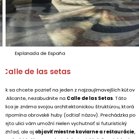
Explanada de España
Calle de las setas
Ak sa chcete pozrieť na jeden z najzaujímavejších kútov
v Alicante, nezabudnite na
Calle de las Setas
. Táto
ulica je známa svojou architektonickou štruktúrou, ktorá
pripomína obrovské huby (odtiaľ názov). Prechádzka po
tejto ulici vám umožní nielen vychutnať si futuristický
vzhľad, ale aj
objaviť miestne kaviarne a reštaurácie
,