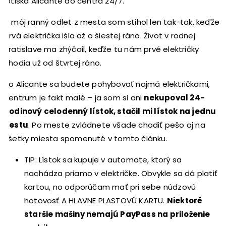
letiska Alicante do centra 24/7.
A môj ranný odlet z mesta som stihol len tak-tak, keďže
prvá električka išla až o šiestej ráno. Život v rodnej
Bratislave ma zhýčail, keďže tu nám prvé električky
chodia už od štvrtej ráno.
Po Alicante sa budete pohybovať najmä električkami,
centrum je fakt malé – ja som si ani
nekupoval 24-
hodinový celodenný lístok, stačil mi lístok na jednu
cestu
. Po meste zvládnete všade chodiť pešo aj na
všetky miesta spomenuté v tomto článku.
TIP: Lístok sa kupuje v automate, ktorý sa
nachádza priamo v električke. Obvykle sa dá platiť
kartou, no odporúčam mať pri sebe núdzovú
hotovosť A HLAVNE PLASTOVÚ KARTU.
Niektoré
staršie mašiny nemajú PayPass na priloženie