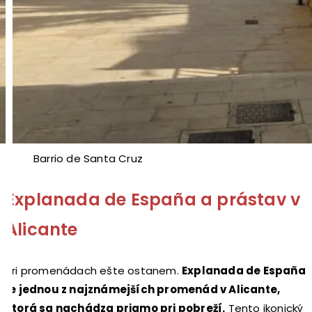
Barrio de Santa Cruz
Explanada de España a prástav v
Alicante
Pri promenádach ešte ostanem.
Explanada de España
je jednou z najznámejších promenád v Alicante,
ktorá sa nachádza priamo pri pobreží.
Tento ikonický