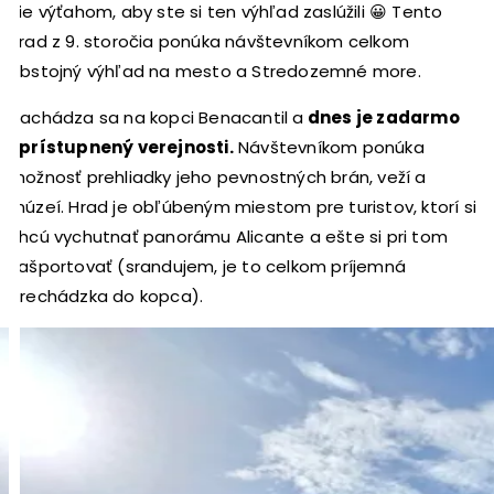
nie výťahom, aby ste si ten výhľad zaslúžili 😀 Tento
hrad z 9. storočia ponúka návštevníkom celkom
obstojný výhľad na mesto a Stredozemné more.
Nachádza sa na kopci Benacantil a
dnes je zadarmo
sprístupnený verejnosti.
Návštevníkom ponúka
možnosť prehliadky jeho pevnostných brán, veží a
múzeí. Hrad je obľúbeným miestom pre turistov, ktorí si
chcú vychutnať panorámu Alicante a ešte si pri tom
zašportovať (srandujem, je to celkom príjemná
prechádzka do kopca).