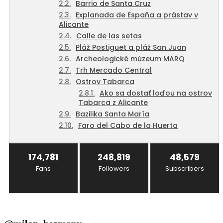
Barrio de Santa Cruz
Explanada de España a prástav v
Alicante
Calle de las setas
Pláž Postiguet a pláž San Juan
Archeologické múzeum MARQ
Trh Mercado Central
Ostrov Tabarca
Ako sa dostať loďou na ostrov
Tabarca z Alicante
Bazilika Santa María
Faro del Cabo de la Huerta
174,781
248,819
48,579
Fans
Followers
Subscribers