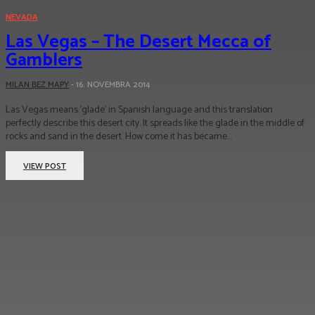
NEVADA
Las Vegas – The Desert Mecca of
Gamblers
MILAN BEZ MAPY
-
16. NOVEMBRA 2014
Las Vegas means 'glade' in Spanish language and this translation
perfectly describe this desert city. It spreads like the glade in the middle of
rocks and sand in the desert. How come it has became...
VIEW POST