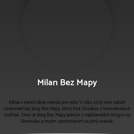
Milan Bez Mapy
Klíma v kancli nikdy nebola pre mňa. V roku 2013 som založil
cestovateľský blog Bez Mapy, ktorý trhá Slovákov z kancelárskych
stoličiek. Dnes je blog Bez Mapy jedným z najčítanejších blogov na
Slovensku a mojim zamestnaním na plný úväzok.