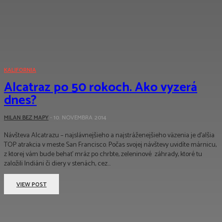
KALIFORNIA
Alcatraz po 50 rokoch. Ako vyzerá
dnes?
MILAN BEZ MAPY
-
10. NOVEMBRA 2014
Návšteva Alcatrazu – najslávnejšieho a najstráženejšieho väzenia je ďalšia
TOP atrakcia v meste San Francisco. Počas svojej návštevy uvidíte márnicu,
z ktorej vám bude behať mráz po chrbte, zeleninové záhrady, ktoré tu
založili Indiáni či diery v stenách, cez...
VIEW POST