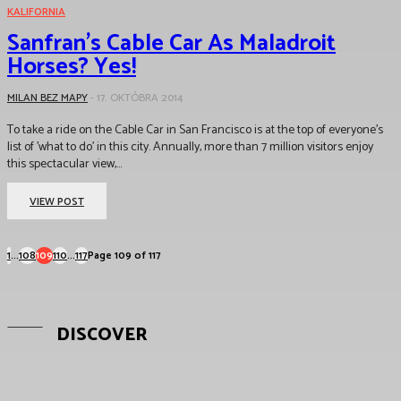
KALIFORNIA
Sanfran’s Cable Car As Maladroit
Horses? Yes!
MILAN BEZ MAPY
-
17. OKTÓBRA 2014
To take a ride on the Cable Car in San Francisco is at the top of everyone's
list of 'what to do' in this city. Annually, more than 7 million visitors enjoy
this spectacular view,...
VIEW POST
1
...
108
109
110
...
117
Page 109 of 117
DISCOVER