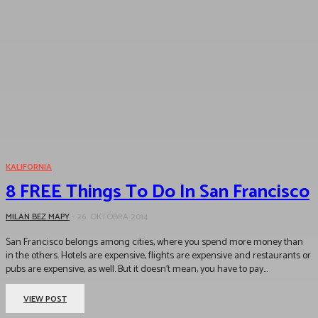
KALIFORNIA
8 FREE Things To Do In San Francisco
MILAN BEZ MAPY
-
26. OKTÓBRA 2014
San Francisco belongs among cities, where you spend more money than
in the others. Hotels are expensive, flights are expensive and restaurants or
pubs are expensive, as well. But it doesn't mean, you have to pay...
VIEW POST