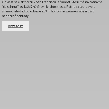
Odviesť sa električkou v San Franciscu je činnosť, ktorú má na zozname
"čo stihnúť" asi každý návštevník tohto mesta. Ročne sa touto sveto
známou električkou odvezie až 7 miliónov návštevníkov aby si užilo
nádherné pohľady...
VIEW POST