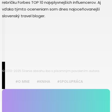
rebríčku Forbes TOP 10 najvplyvnejších influencerov. Aj
vďaka týmto oceneniam som dnes najoceňovanejší
slovenský travel bloger.
© 2013-2025 Šírenie obsahu iba s písomným povolením autora.
#O MNE
#KNIHA
#SPOLUPRÁCA