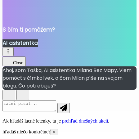
S čím ti pomôžem?
AI asistentka
Close
Ahoj, som Taška, AI asistentka Milana Bez Mapy. Viem
pomôcť s čímkoľvek, o čom Milan píše na svojom
blogu. Čo potrebuješ?
Ak hľadáš lacné letenky, tu je
prehľad dnešných akcií
.
hľadáš niečo konkrétne?
×