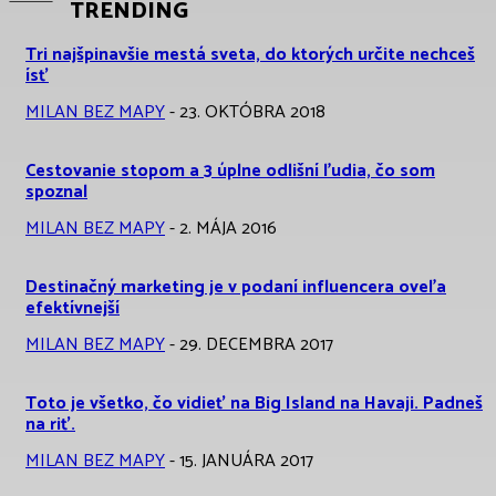
TRENDING
Tri najšpinavšie mestá sveta, do ktorých určite nechceš
ísť
MILAN BEZ MAPY
-
23. OKTÓBRA 2018
Cestovanie stopom a 3 úplne odlišní ľudia, čo som
spoznal
MILAN BEZ MAPY
-
2. MÁJA 2016
Destinačný marketing je v podaní influencera oveľa
efektívnejší
MILAN BEZ MAPY
-
29. DECEMBRA 2017
Toto je všetko, čo vidieť na Big Island na Havaji. Padneš
na riť.
MILAN BEZ MAPY
-
15. JANUÁRA 2017