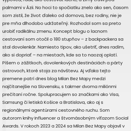
palmami v Ázii. No hoci to spočiatku znelo ako sen, časom
som zistil, že život ďaleko od domova, bez rodiny, nie je
pre mňa dlhodobo udržateľný. Rozhodol som sa preto
urobiť radikálnu zmenu. Koncept blogu o lacnom
cestovaní som otočil o 180 stupňov – z backpackera sa
stal dovolenkár. Namiesto tipov, ako ušetriť, dnes radím,
ako si dopriať – na miestach, kde sa to naozaj oplatí.
Píšem o zážitkoch, dovolenkových destináciách a párty
ostrovoch, ktoré stoja za návštevu. Aj vďaka tejto
premene patrí dnes blog Milan Bez Mapy medzi
najčítanejšie na Slovensku, s takmer dvoma miliónmi
prečítaní ročne. Spolupracujem so značkami ako Visa,
Samsung či letiská Košice a Bratislava, ako aj s
regionálnymi agentúrami cestovného ruchu. Som
autorom knihy Influencer a štvornásobným víťazom Social
Awards. V rokoch 2023 a 2024 sa Milan Bez Mapy objavil v