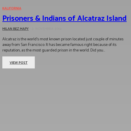
KALIFORNIA
Prisoners & Indians of Alcatraz Island
MILAN BEZ MAPY
-
2. NOVEMBRA 2014
Alcatraz is the world's most known prison located just couple of minutes
away from San Francisco. It has became famous right because of its
reputation, as the most guarded prison in the world. Did you...
VIEW POST