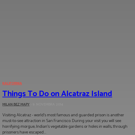
KALIFORNIA
Things To Do on Alcatraz Island
MILAN BEZ MAPY
-
9. NOVEMBRA 2014
Visiting Alcatraz - world's most famous and guarded prison is another
must-to-see attraction in San Francisco. During your visit you will see
horrifying morgue, Indian's vegetable gardens or holes in walls, through
prisoners have escaped....