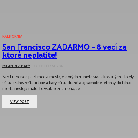
KALIFORNIA
San Francisco ZADARMO – 8 vecí za
ktoré neplatíte!
MILAN BEZ MAPY
-
27. OKTÓBRA 2014
San Francisco patrí medzi mestá, v ktorých miniete viac ako v iných. Hotely
sú tu drahé, reštaurácie a bary sú tu drahé a aj samotné letenky do tohto
mesta nestoja málo. To však neznamená, že...
VIEW POST