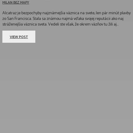
MILAN BEZ MAPY
-
3. NOVEMBRA 2014
Alcatraz je bezpochyby najznámejšia väznica na svete, len pár minút plavby
zo San Francisca. Stala sa známou najmä vďaka svojej reputácii ako naj
stráženejšia väznica sveta. Vedeli ste však, že okrem väzňov tu žili aj...
VIEW POST