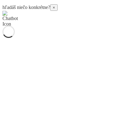
hľadáš niečo konkrétne?
×