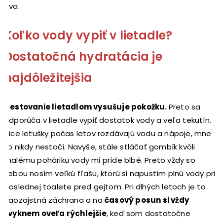
dva.
Koľko vody vypiť v lietadle?
Dostatočná hydratácia je
najdôležitejšia
Cestovanie lietadlom vysušuje pokožku.
Preto sa
odporúča v lietadle vypiť dostatok vody a veľa tekutín.
Síce letušky počas letov rozdávajú vodu a nápoje, mne
to nikdy nestačí. Navyše, stále stláčať gombík kvôli
malému poháriku vody mi príde blbé. Preto vždy so
sebou nosím veľkú fľašu, ktorú si napustím plnú vody pri
poslednej toalete pred gejtom. Pri dlhých letoch je to
naozajstná záchrana a na
časový posun si vždy
zvyknem oveľa rýchlejšie
, keď som dostatočne