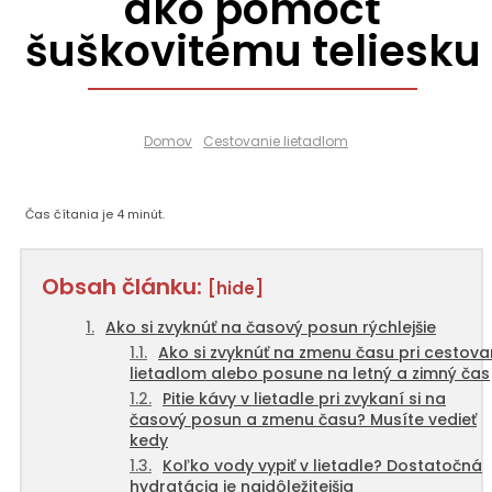
ako pomôcť
šuškovitému teliesku
Domov
Cestovanie lietadlom
Čas čítania je
4
minút.
Obsah článku:
[hide]
Ako si zvyknúť na časový posun rýchlejšie
Ako si zvyknúť na zmenu času pri cestova
lietadlom alebo posune na letný a zimný čas
Pitie kávy v lietadle pri zvykaní si na
časový posun a zmenu času? Musíte vedieť
kedy
Koľko vody vypiť v lietadle? Dostatočná
hydratácia je najdôležitejšia