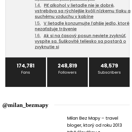
Piť alkohol v lietadle nie je dobré,
vstrebáva sa rýchlejšie kvôli nízkemu tlaku a
suchému vzduchu v kabíne
V lietadle konzumujte ľahšie jedlo, ktoré
nezaťažuje trávenie
Ak si na časový posun neviete zvyknúť,
vyspite sa. Šuškovité teliesko sa postará o
zvyknutie si
174,781
248,819
48,579
Fans
Followers
Subscribers
@milan_bezmapy
Milan Bez Mapy – travel
bloger, ktorý od roku 2013