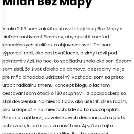
Milan Bez Mapy
V roku 2013 som založil cestovateľský blog Bez Mapy s
cieľom motivovať Slovákov, aby opustili komfort
kancelárskych stoličiek a objavovali svet. Dal som
výpoveď, radil, ako cestovať lacno, a zimy trávil pod
palmami v Ázii. No hoci to spočiatku znelo ako sen, časom
som zistil, že život ďaleko od domova, bez rodiny, nie je
pre mňa dlhodobo udržateľný. Rozhodol som sa preto
urobiť radikálnu zmenu. Koncept blogu o lacnom
cestovaní som otočil o 180 stupňov – z backpackera sa
stal dovolenkár. Namiesto tipov, ako ušetriť, dnes radím,
ako si dopriať – na miestach, kde sa to naozaj oplatí.
Píšem o zážitkoch, dovolenkových destináciách a párty
ostrovoch, ktoré stoja za návštevu. Aj vďaka tejto
premene patrí dnes blog Milan Bez Mapy medzi