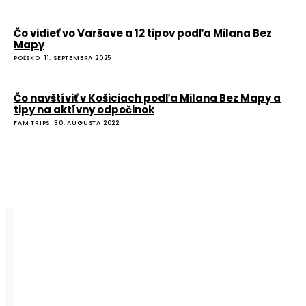
Čo vidieť vo Varšave a 12 tipov podľa Milana Bez
Mapy
POĽSKO
11. SEPTEMBRA 2025
Čo navštíviť v Košiciach podľa Milana Bez Mapy a
tipy na aktívny odpočinok
FAM TRIPS
30. AUGUSTA 2022