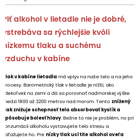
Piť alkohol v lietadle nie je dobré,
vstrebáva sa rýchlejšie kvôli
nízkemu tlaku a suchému
vzduchu v kabíne
Tlak v kabíne lietadla
má vplyv na naše telo a na jeho
procesy. Barometrický tlak v lietadle je nížší, ako
kdekoľvek na zemi a dá sa porovnať nadmorskej výške
medzi 1800 až 2200 metrov nad morom. Tento
znížený
tlak znižuje schopnosť tela absorbovať kyslík a
spôsobuje bolesť hlavy
. Bežne to nie je problém, no pri
konzumácii alkoholu vystavujete telo stresu a
zaťažujete ho. Pre
nízky tlak ucítite alkohol oveľa