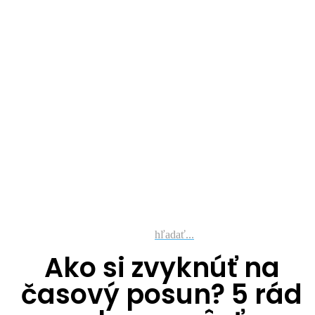
hľadať...
Ako si zvyknúť na
časový posun? 5 rád