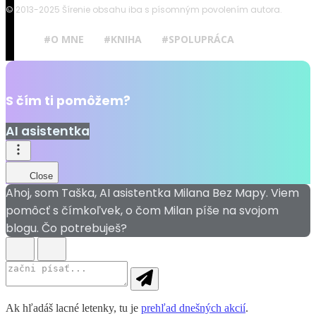
© 2013-2025 Šírenie obsahu iba s písomným povolením autora.
#O MNE
#KNIHA
#SPOLUPRÁCA
S čím ti pomôžem?
AI asistentka
Close
Ahoj, som Taška, AI asistentka Milana Bez Mapy. Viem
pomôcť s čímkoľvek, o čom Milan píše na svojom
blogu. Čo potrebuješ?
Ak hľadáš lacné letenky, tu je
prehľad dnešných akcií
.