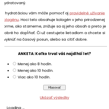
hydratovaný.
S hydratáciou vám môže pomocť aj
pravidelné užívanie
kolagénu
. Hoci telo obsahuje kolagén v jeho prirodzenej
forme, ako starneme, znižuje sa aj jeho obsah a preto je
dobré ho dopĺňať. Či už cestujete lietadlom a chcete si
zvyknúť na časový posun, alebo sa cítiť dobre.
ANKETA: Koľko trval váš najdlhší let?
Menej ako 8 hodín.
Menej ako 10 hodín.
Viac ako 10 hodín.
Ukázať výsledky
Loading ...