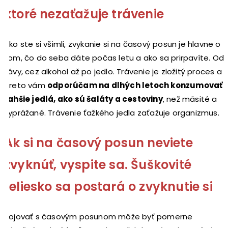
ktoré nezaťažuje trávenie
Ako ste si všimli, zvykanie si na časový posun je hlavne o
tom, čo do seba dáte počas letu a ako sa prirpavíte. Od
kávy, cez alkohol až po jedlo. Trávenie je zložitý proces a
preto vám
odporúčam na dlhých letoch konzumovať
ľahšie jedlá, ako sú šaláty a cestoviny
, než mäsité a
vyprážané. Trávenie ťažkého jedla zaťažuje organizmus.
Ak si na časový posun neviete
zvyknúť, vyspite sa. Šuškovité
teliesko sa postará o zvyknutie si
Bojovať s časovým posunom môže byť pomerne