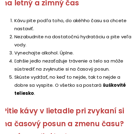
na letný a zimný čas
Kávu pite podľa toho, do akéhho času sa chcete
nastaviť.
Nezabudnite na dostatočnú hydratáciu a pite veľa
vody.
Vynechajte alkohol. Úplne.
Ľahšie jedlo nezaťažuje trávenie a telo sa môže
sústrediť na zvyknutie si na časový posun.
Skúste vydržať, no keď to nejde, tak to nejde a
dobre sa vyspite. O všetko sa postará
šuškovité
teliesko
.
Pitie kávy v lietadle pri zvykaní si
na časový posun a zmenu času?