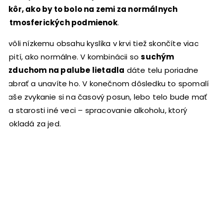
skôr, ako by to bolo na zemi za normálnych
atmosferických podmienok
.
Kvôli nízkemu obsahu kyslíka v krvi tiež skončíte viac
opití, ako normálne. V kombinácii so
suchým
vzduchom na palube lietadla
dáte telu poriadne
zabrať a unavíte ho. V konečnom dôsledku to spomalí
vaše zvykanie si na časový posun, lebo telo bude mať
na starosti iné veci – spracovanie alkoholu, ktorý
pokladá za jed.