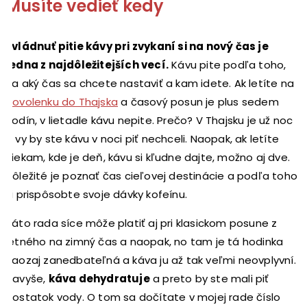
Musíte vedieť kedy
Zvládnuť pitie kávy pri zvykaní si na nový čas je
jedna z najdôležitejších vecí.
Kávu pite podľa toho,
na aký čas sa chcete nastaviť a kam idete. Ak letíte na
dovolenku do Thajska
a časový posun je plus sedem
hodín, v lietadle kávu nepite. Prečo? V Thajsku je už noc
a vy by ste kávu v noci piť nechceli. Naopak, ak letíte
niekam, kde je deň, kávu si kľudne dajte, možno aj dve.
Dôležité je poznať čas cieľovej destinácie a podľa toho
si prispôsobte svoje dávky kofeínu.
Táto rada síce môže platiť aj pri klasickom posune z
letného na zimný čas a naopak, no tam je tá hodinka
naozaj zanedbateľná a káva ju až tak veľmi neovplyvní.
Navyše,
káva dehydratuje
a preto by ste mali piť
dostatok vody. O tom sa dočítate v mojej rade číslo