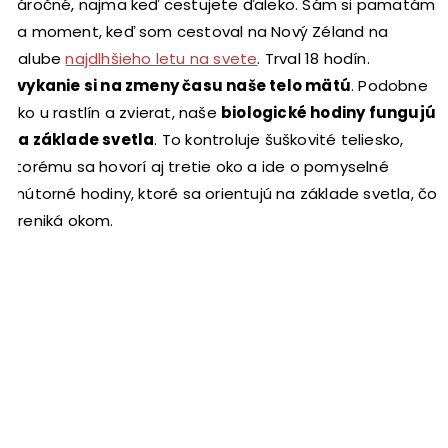
náročné, najmä keď cestujete ďaleko. Sám si pamätám
na moment, keď som cestoval na Nový Zéland na
palube
najdlhšieho letu na svete
. Trval 18 hodín.
Zvykanie si na zmeny času naše telo mätú
. Podobne
ako u rastlín a zvierat, naše
biologické hodiny fungujú
na základe svetla
. To kontroluje šuškovité teliesko,
ktorému sa hovorí aj tretie oko a ide o pomyselné
vnútorné hodiny, ktoré sa orientujú na základe svetla, čo
preniká okom.