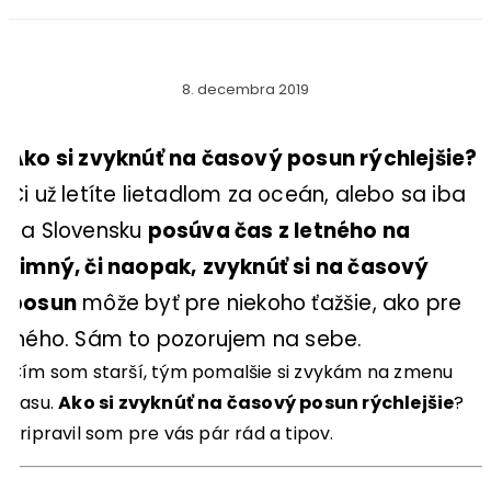
8. decembra 2019
Ako si zvyknúť na časový posun rýchlejšie?
Či už letíte lietadlom za oceán, alebo sa iba
na Slovensku
posúva čas z letného na
zimný, či naopak,
zvyknúť si na časový
posun
môže byť pre niekoho ťažšie, ako pre
iného. Sám to pozorujem na sebe.
Čím som starší, tým pomalšie si zvykám na zmenu
času.
Ako si zvyknúť na časový posun rýchlejšie
?
Pripravil som pre vás pár rád a tipov.