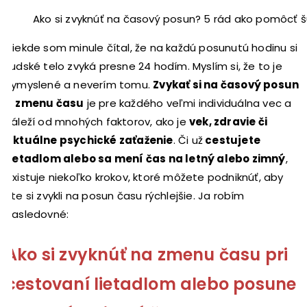
Ako si zvyknúť na časový posun? 5 rád ako pomôcť š
Niekde som minule čítal, že na každú posunutú hodinu si
ľudské telo zvyká presne 24 hodím. Myslím si, že to je
vymyslené a neverím tomu.
Zvykať si na časový posun
a zmenu času
je pre každého veľmi individuálna vec a
záleží od mnohých faktorov, ako je
vek, zdravie či
aktuálne psychické zaťaženie
. Či už
cestujete
lietadlom alebo sa mení čas na letný alebo zimný
,
existuje niekoľko krokov, ktoré môžete podniknúť, aby
ste si zvykli na posun času rýchlejšie. Ja robím
nasledovné:
Ako si zvyknúť na zmenu času pri
cestovaní lietadlom alebo posune