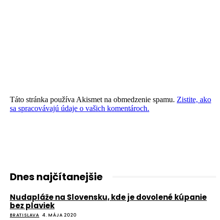
Táto stránka používa Akismet na obmedzenie spamu.
Zistite, ako
sa spracovávajú údaje o vašich komentároch.
Dnes najčítanejšie
Nudapláže na Slovensku, kde je dovolené kúpanie
bez plaviek
BRATISLAVA
4. MÁJA 2020