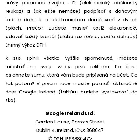
správy pomocou svojho eID (elektronický občiansky
preukaz) a (ak ešte nemáte) podpísať s daňovým
úradom dohodu o elektronickom doručovaní v dvoch
kópiách. Prečo? Budete musieť totiž elektronicky
podávať každý kvartál (alebo raz ročne, podľa dohody)
súhrnný výkaz DPH.
Ak ste splnili všetko vyššie spomenuté, môžete
umiestniť na svoje weby prvú reklamu. Po čase
dosiahnete sumu, ktorá vám bude pripísaná na účet. Čo
však potom? V prvom rade musíte poznať fakturačné
údaje Google Ireland (faktúru budete vystavovať do
Írska):
Google Ireland Ltd.
Gordon House, Barrow Street
Dublin 4, Ireland, IČO: 368047
IČ DPH: IE6388047V