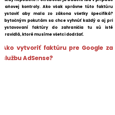
daňovej kontroly. Ako však správne túto faktúru
vystaviť aby mala zo zákona všetky špecifiká?
Zbytočným pokutám sa chce vyhnúť každý a aj pri
vystavovaní faktúry do zahraničia tu sú isté
pravidlá, ktoré musíme všetci dodržať.
Ako vytvoriť faktúru pre Google za
službu AdSense?