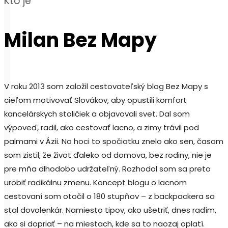
Kto je
Milan Bez Mapy
V roku 2013 som založil cestovateľský blog Bez Mapy s
cieľom motivovať Slovákov, aby opustili komfort
kancelárskych stoličiek a objavovali svet. Dal som
výpoveď, radil, ako cestovať lacno, a zimy trávil pod
palmami v Ázii. No hoci to spočiatku znelo ako sen, časom
som zistil, že život ďaleko od domova, bez rodiny, nie je
pre mňa dlhodobo udržateľný. Rozhodol som sa preto
urobiť radikálnu zmenu. Koncept blogu o lacnom
cestovaní som otočil o 180 stupňov – z backpackera sa
stal dovolenkár. Namiesto tipov, ako ušetriť, dnes radím,
ako si dopriať – na miestach, kde sa to naozaj oplatí.