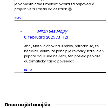
je vo vlastníctve umelca? Vďaka za odpoveď a
prajem veľa šťastia na cestách 🙂
REPLY
Milan Bez Mapy
8. februára 2025 At 11:21
Ahoj, Mato, clanok na 9 rokov, priznam sa, ze
netusim. Verim, ze princip je rovnaky stale, ale v
pripate YouTube neviem, ten posiela peniaze
automaticky..tazko poveedat
REPLY
Dnes najčítanejšie