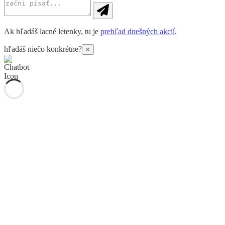
Ak hľadáš lacné letenky, tu je
prehľad dnešných akcií
.
hľadáš niečo konkrétne?
×