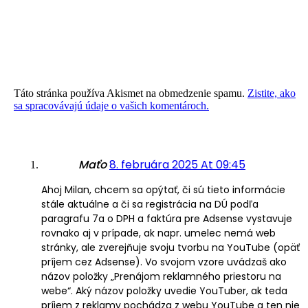
Táto stránka používa Akismet na obmedzenie spamu.
Zistite, ako
sa spracovávajú údaje o vašich komentároch.
Maťo
8. februára 2025 At 09:45
Ahoj Milan, chcem sa opýtať, či sú tieto informácie
stále aktuálne a či sa registrácia na DÚ podľa
paragrafu 7a o DPH a faktúra pre Adsense vystavuje
rovnako aj v prípade, ak napr. umelec nemá web
stránky, ale zverejňuje svoju tvorbu na YouTube (opäť
príjem cez Adsense). Vo svojom vzore uvádzaš ako
názov položky „Prenájom reklamného priestoru na
webe“. Aký názov položky uvedie YouTuber, ak teda
príjem z reklamy pochádza z webu YouTube a ten nie