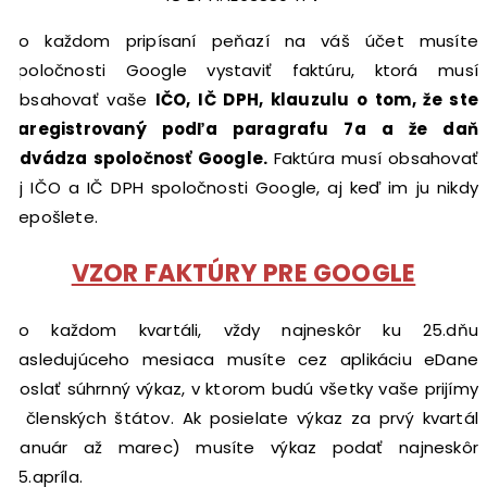
Po každom pripísaní peňazí na váš účet musíte
spoločnosti Google vystaviť faktúru, ktorá musí
obsahovať vaše
IČO, IČ DPH, klauzulu o tom, že ste
zaregistrovaný podľa paragrafu 7a a že daň
odvádza spoločnosť Google.
Faktúra musí obsahovať
aj IČO a IČ DPH spoločnosti Google, aj keď im ju nikdy
nepošlete.
VZOR FAKTÚRY PRE GOOGLE
Po každom kvartáli, vždy najneskôr ku 25.dňu
nasledujúceho mesiaca musíte cez aplikáciu eDane
poslať súhrnný výkaz, v ktorom budú všetky vaše prijímy
z členských štátov. Ak posielate výkaz za prvý kvartál
(január až marec) musíte výkaz podať najneskôr
25.apríla.