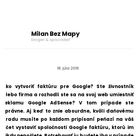
Milan Bez Mapy
bloger & spisovateľ
18. júla 2016
Ako vytvoriť faktúru pre Google? Ste živnostník
alebo firma a rozhodli ste sa na svoj web umiestniť
reklamu Google AdSense? V tom prípade ste
správne. Aj keď to znie absurdne, kvôli daňovému
úradu musíte po každom pripísaní peňazí na váš
účet vystaviť spoločnosti Google faktúru, ktorú im
nikdy nepošlete. Potrebovať ju budete iba v prípade