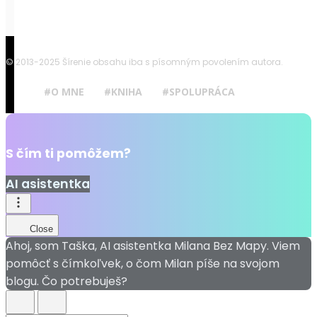
© 2013-2025 Šírenie obsahu iba s písomným povolením autora.
#O MNE
#KNIHA
#SPOLUPRÁCA
S čím ti pomôžem?
AI asistentka
Close
Ahoj, som Taška, AI asistentka Milana Bez Mapy. Viem
pomôcť s čímkoľvek, o čom Milan píše na svojom
blogu. Čo potrebuješ?