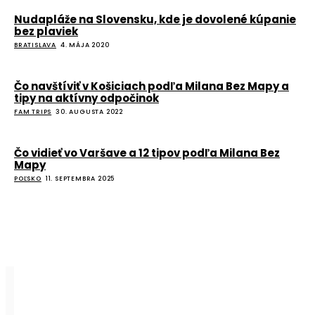
Nudapláže na Slovensku, kde je dovolené kúpanie
bez plaviek
BRATISLAVA
4. MÁJA 2020
Čo navštíviť v Košiciach podľa Milana Bez Mapy a
tipy na aktívny odpočinok
FAM TRIPS
30. AUGUSTA 2022
Čo vidieť vo Varšave a 12 tipov podľa Milana Bez
Mapy
POĽSKO
11. SEPTEMBRA 2025