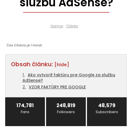
službu AdSense?
Domov
Články
Čas čítania je
1
minút.
Obsah článku:
[hide]
Ako vytvoriť faktúru pre Google za službu
AdSense?
VZOR FAKTÚRY PRE GOOGLE
174,781
248,819
48,579
Fans
Followers
Subscribers