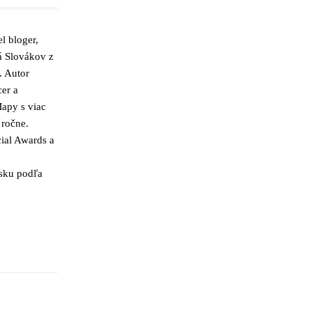
l bloger,
á Slovákov z
. Autor
cer a
apy s viac
 ročne.
ial Awards a
h
nsku podľa