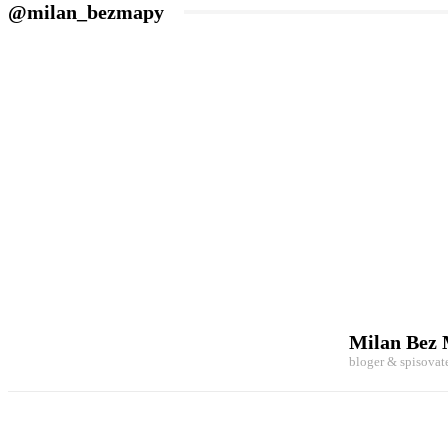
@milan_bezmapy
Milan Bez
bloger & spisovat