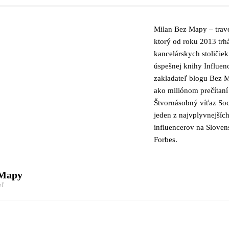
Milan Bez Mapy – trave
ktorý od roku 2013 trh
kancelárskych stoličiek
úspešnej knihy Influen
zakladateľ blogu Bez M
ako miliónom prečítaní
Štvornásobný víťaz Soc
jeden z najvplyvnejšíc
influencerov na Slove
Forbes.
 Mapy
eľ