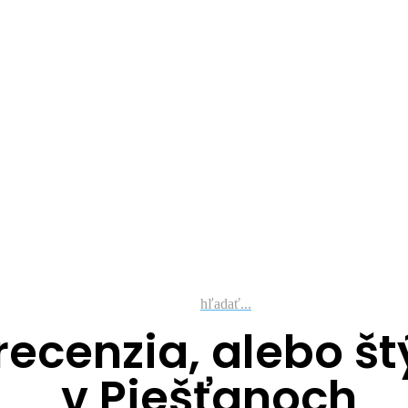
hľadať...
recenzia, alebo š
v Piešťanoch