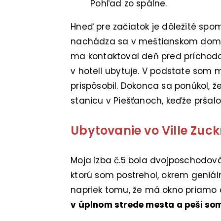
Pohľad zo spálne.
Hneď pre začiatok je dôležité spo
nachádza sa v meštianskom dome 
ma kontaktoval deň pred príchod
v hoteli ubytuje. V podstate som 
prispôsobil. Dokonca sa ponúkol, 
stanicu v Piešťanoch, keďže pršalo
Ubytovanie vo Ville Zu
Moja izba č.5 bola dvojposchodová
ktorú som postrehol, okrem geniálne
napriek tomu, že má okno priamo 
v úplnom strede mesta a peši so