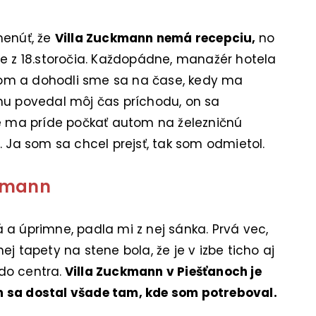
menúť, že
Villa Zuckmann nemá recepciu,
no
z 18.storočia. Každopádne, manažér hotela
om a dohodli sme sa na čase, kedy ma
mu povedal môj čas príchodu, on sa
že ma príde počkať autom na železničnú
. Ja som sa chcel prejsť, tak som odmietol.
ckmann
 a úprimne, padla mi z nej sánka. Prvá vec,
j tapety na stene bola, že je v izbe ticho aj
do centra.
Villa Zuckmann v Piešťanoch je
m sa dostal všade tam, kde som potreboval.