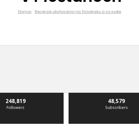
Domov
Recenzie ubytovania na Slovensku a vo svete
248,819
48,579
Followers
Subscribers