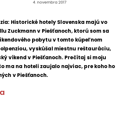
4. novembra 2017
zia: Historické hotely Slovenska majú vo
llu Zuckmann v Piešťanoch, ktorú som sa
víkendového pobytu v tomto kúpeľnom
polpenziou, vyskúšal miestnu reštauráciu,
cký víkend v Piešťanoch. Prečítaj si moju
čo ma na hoteli zaujalo najviac, pre koho ho
ných v Piešťanoch.
ia