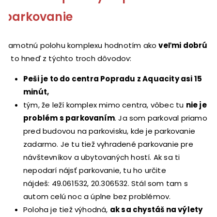
parkovanie
Samotnú polohu komplexu hodnotím ako
veľmi dobrú
a to hneď z týchto troch dôvodov:
Peši je to do centra Popradu z Aquacity asi 15
minút,
tým, že leží komplex mimo centra, vôbec tu
nie je
problém s parkovaním
. Ja som parkoval priamo
pred budovou na parkovisku, kde je parkovanie
zadarmo. Je tu tiež vyhradené parkovanie pre
návštevníkov a ubytovaných hostí. Ak sa ti
nepodarí nájsť parkovanie, tu ho určite
nájdeš: 49.061532, 20.306532. Stál som tam s
autom celú noc a úplne bez problémov.
Poloha je tiež výhodná,
ak sa chystáš na výlety