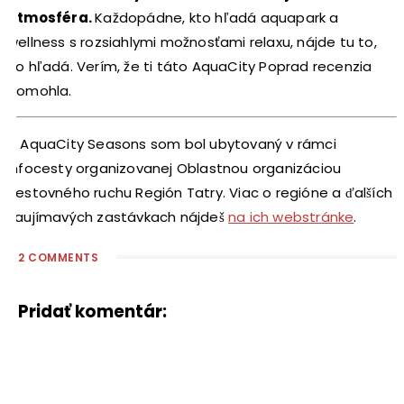
atmosféra.
Každopádne, kto hľadá aquapark a
wellness s rozsiahlymi možnosťami relaxu, nájde tu to,
čo hľadá. Verím, že ti táto AquaCity Poprad recenzia
pomohla.
V AquaCity Seasons som bol ubytovaný v rámci
infocesty organizovanej Oblastnou organizáciou
cestovného ruchu Región Tatry. Viac o regióne a ďalších
zaujímavých zastávkach nájdeš
na ich webstránke
.
2 COMMENTS
Pridať komentár: