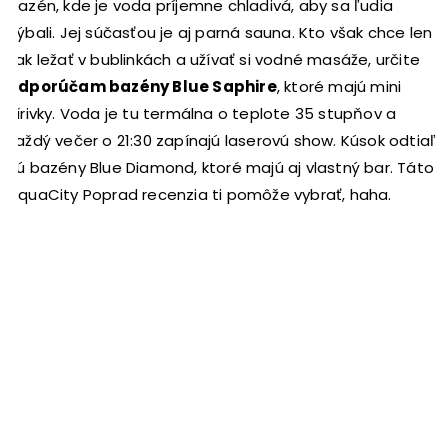
bazén, kde je voda príjemne chladivá, aby sa ľudia
hýbali. Jej súčasťou je aj parná sauna. Kto však chce len
tak ležať v bublinkách a užívať si vodné masáže, určite
odporúčam bazény Blue Saphire
, ktoré majú mini
vírivky. Voda je tu termálna o teplote 35 stupňov a
každý večer o 21:30 zapínajú laserovú show. Kúsok odtiaľ
sú bazény Blue Diamond, ktoré majú aj vlastný bar. Táto
AquaCity Poprad recenzia ti pomôže vybrať, haha.