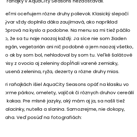
a raňajky v AquaCity Seasons nezaostávali.
Veľmi oceňujem rôzne druhy polievok. Klasický slepačí
vývar vždy doplnila dáka zaujímavá, ako napríklad
kôprová na kyslo a podobne. Na menu sa mi tiež páčilo
to, že sa tu naje naozaj každý. Ja síce nie som žiaden
vegán, vegetarián ani nič podobné a jem naozaj všetko,
no ak by som bol, nehladoval by som tu. Veľké šalátové
misy z ovocia aj zeleniny dopĺňali varené zemiaky,
dusená zelenina, ryža, dezerty a rôzne druhy mias.
Pri raňajkách išiel AquaCity Seasons opäť na klasiku vo
forme párkov, omelety, vajíčok či rôznych druhov cereálií
a kakaa. Pre mlsné jazyky, aký mám aj ja, sa našli tiež
palacinky, nutella a slanina. Samozrejme, nie dokopy,
haha. Veď posúď na fotografiách: