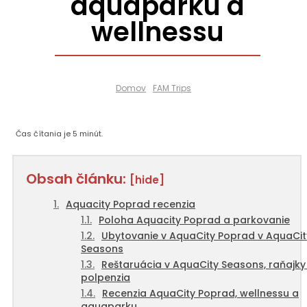
aquaparku a
wellnessu
Domov
FAM Trips
Čas čítania je
5
minút.
Obsah článku:
[hide]
Aquacity Poprad recenzia
Poloha Aquacity Poprad a parkovanie
Ubytovanie v AquaCity Poprad v AquaCit
Seasons
Reštaruácia v AquaCity Seasons, raňajky
polpenzia
Recenzia AquaCity Poprad, wellnessu a
aquaparku