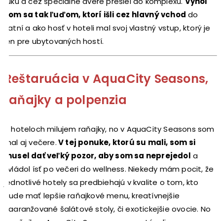
ruku a cez špeciálne dvere prešiel do komplexu.
Vyhol
som sa tak ľuďom, ktorí išli cez hlavný vchod
do
šatní a ako hosť v hoteli mal svoj vlastný vstup, ktorý je
len pre ubytovaných hostí.
Reštaruácia v AquaCity Seasons,
raňajky a polpenzia
V hoteloch milujem raňajky, no v AquaCity Seasons som
mal aj večere.
V tej ponuke, ktorú su mali, som si
musel dať veľký pozor, aby som sa neprejedol
a
zvládol ísť po večeri do wellness. Niekedy mám pocit, že
jednotlivé hotely sa predbiehajú v kvalite o tom, kto
bude mať lepšie raňajkové menu, kreatívnejšie
naaranžované šalátové stoly, či exotickejšie ovocie. No