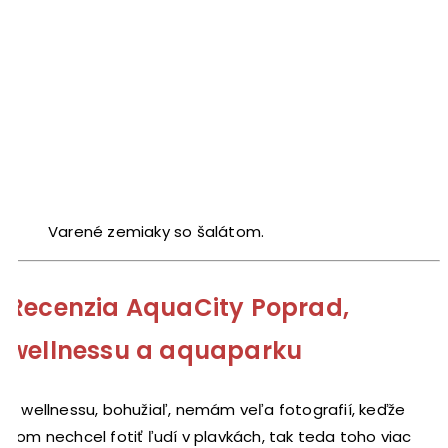
Varené zemiaky so šalátom.
Recenzia AquaCity Poprad,
wellnessu a aquaparku
Z wellnessu, bohužiaľ, nemám veľa fotografií, keďže
som nechcel fotiť ľudí v plavkách, tak teda toho viac