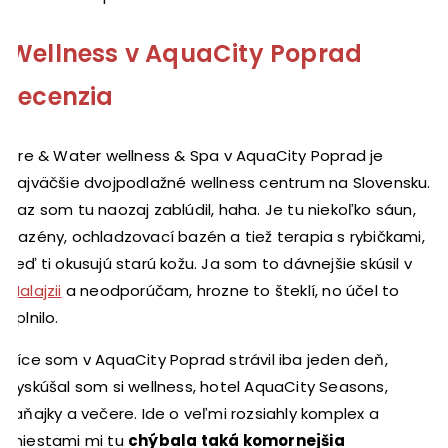
Wellness v AquaCity Poprad
recenzia
Fire & Water wellness & Spa v AquaCity Poprad je
najväčšie dvojpodlažné wellness centrum na Slovensku.
Raz som tu naozaj zablúdil, haha. Je tu niekoľko sáun,
bazény, ochladzovací bazén a tiež terapia s rybičkami,
keď ti okusujú starú kožu. Ja som to dávnejšie skúsil v
Malajzii
a neodporúčam, hrozne to šteklí, no účel to
splnilo.
Síce som v AquaCity Poprad strávil iba jeden deň,
vyskúšal som si wellness, hotel AquaCity Seasons,
raňajky a večere. Ide o veľmi rozsiahly komplex a
miestami mi tu
chýbala taká komornejšia