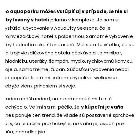
Do aquaparku môžeš vstúpiť aj v prípade, že nie si
ubytovaný v hoteli
priamo v komplexe. Ja som si
vyskúšal
ubytovanie v AquaCity Seasons
, čo je
trojhviezdičkový hotel s polpenziou. Samotné vybavenie
izby hodnotím ako štandardné. Mal som tu všetko, čo sa
od trojhviezdičkového hotela očakáva a to minibar,
chladničku, uteráky, šampón, mydlo, rýchlovarnú kanvicu,
čaje a, samozrejme, župan. Súčasťou vybavenia neboli
len papuče, ktoré mi celkom chýbali vo wellnesse.
Kebyže viem, prinesiem si svoje.
Žiaden nadštandard, no okrem papúč mi tu nič
nechýbalo. Veľmi sa mi páčilo, že
v kúpeľni je vaňa
.
Dnes panuje ten trend, že všade sú postavené sprchové
kúty, čo je určite praktickejšie, no vaňa je, aspoň pre
mňa, pohodlnejšia.