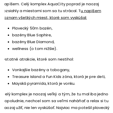
napíšem. Celý komplex AquaCity poprad je naozaj
rozsiahly a miestami som sa tu strácal. T
u napíšem
zoznam všetkých miest, ktoré som vyskúšal:
Plavecký 50m bazén,
bazény Blue Saphire,
bazény Blue Diamond,
wellness (o tom nižšie).
Ostatné atrakcie, ktoré som nestihol:
Vonkajšie bazény a tobogany,
Treasure Island a Fun Kids zóna, ktorá je pre deti,
Mayská pyramída, ktorá je vonku.
Celý komplex je naozaj veľký a tým, že tu mal iba jedno
dopoludnie, nechcel som sa veľmi naháňať a relax si tu
naozaj užiť, nie len vyskúšať. Najviac ma potešil plavecký