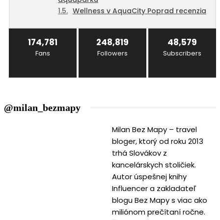
Wellness v AquaCity Poprad recenzia
174,781
248,819
48,579
Fans
Followers
Subscribers
@milan_bezmapy
Milan Bez Mapy – travel
bloger, ktorý od roku 2013
trhá Slovákov z
kancelárskych stoličiek.
Autor úspešnej knihy
Influencer a zakladateľ
blogu Bez Mapy s viac ako
miliónom prečítaní ročne.