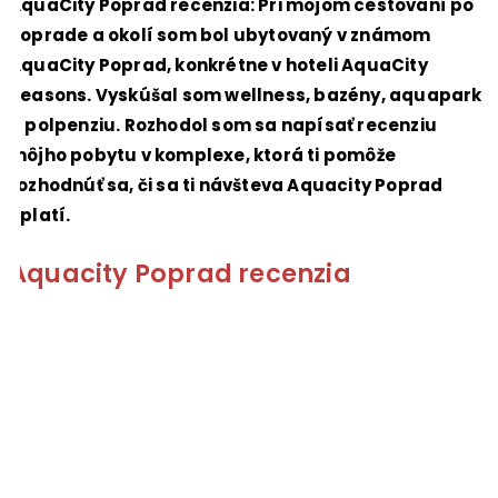
AquaCity Poprad recenzia: Pri mojom cestovaní po
Poprade a okolí som bol ubytovaný v známom
AquaCity Poprad, konkrétne v hoteli AquaCity
Seasons. Vyskúšal som wellness, bazény, aquapark
a polpenziu. Rozhodol som sa napísať recenziu
môjho pobytu v komplexe, ktorá ti pomôže
rozhodnúť sa, či sa ti návšteva Aquacity Poprad
oplatí.
Aquacity Poprad recenzia