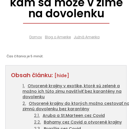
kam sa môže v zime
na dovolenku
Domov
Blog o Amerike
Južná Amerika
Čas čítania je
5
minút.
Obsah článku:
[hide]
Otvorené krajiny v exotike, ktoré sú zelené a
možno ich túto zimu navštíviť bez karantény na
dovolenku
Otvorené krajiny do ktorých možno cestovať n
zimnú dovolenku bez karantény
Aruba a St.Marteen cez Covid
Bahamy cez Covid a otvorené krajiny
Brazília cez Covid