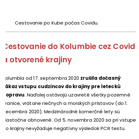
Cestovanie po Kube počas Covidu.
Cestovanie do Kolumbie cez Covid
a otvorené krajiny
Kolumbia od 17. septembra 2020
zrušila dočasný
zákaz vstupu cudzincov do krajiny pre leteckú
dopravu
. Naďalej ostávajú uzavreté všetky pozemné
hranice, vrátane riečnych a morských prístavov (do 1.
decembra 2020). Medzinárodné komerčné lety sú
čiastočne obnovené. Od 5. novembra 2020 sa pri vstupe
do krajiny nevyžaduje negatívny výsledok PCR testu.