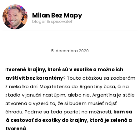
Milan Bez Mapy
bloger & spisovateľ
5. decembra 2020
Otvorené krajiny, ktoré sú v exotike a možno ich
navštíviť bez karantény
? Touto otázkou sa zaoberám
už niekoľko dní. Moja letenka do Argentíny čaká, či na
lietadlo v januári nastúpim, alebo nie. Argentína je stále
zatvorená a vyzerá to, že si budem musieť nájsť
náhradu. Poďme sa teda pozrieť na možnosti,
kam sa
dá cestovať do exotiky do krajiny, ktorá je zelená a
otvorená.