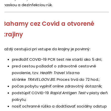
maskou a dezinfekciou rúk.
Bahamy cez Covid a otvorené
krajiny
Každý cestujúci pri vstupe do krajiny je povinný:
predložiť COVID-19 PCR test nie starší ako 5 dní;
pred cestou požiadať o zdravotné cestovné
povolenie, tzv.
Health Travel Visa
na
stránke
TRAVEL.GOV.BS
. Proces trvá do 72 hod.;
počas pobytu vyplniť online zdravotný dotazník;
podstúpiť COVID-19
Rapid Antigen Test
v piaty deň
pobytu;
nosiť ochranné rúško a dodržiavať sociálny odstup