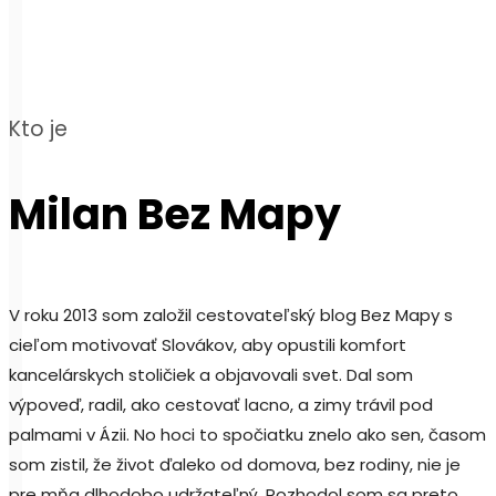
Kto je
Milan Bez Mapy
V roku 2013 som založil cestovateľský blog Bez Mapy s
cieľom motivovať Slovákov, aby opustili komfort
kancelárskych stoličiek a objavovali svet. Dal som
výpoveď, radil, ako cestovať lacno, a zimy trávil pod
palmami v Ázii. No hoci to spočiatku znelo ako sen, časom
som zistil, že život ďaleko od domova, bez rodiny, nie je
pre mňa dlhodobo udržateľný. Rozhodol som sa preto