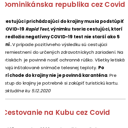
Dominikánska republika cez Covid
Cestujúci prichádzajúci do krajiny musia podstúpiť
COVID-19
Rapid Test,
výnimku tvoria cestujúci, ktorí
predložia negatívny COVID-19 test nie starší ako 5
dní.
V prípade pozitívneho výsledku sú cestujúci
premiestnení do určených zdravotníckych zariadení. Na
letiskách je povinné nosiť ochranné rúško. Všetky letiská
majú inštalované snímače telesnej teploty.
Po
príchode do krajiny nie je povinná karanténa
. Pre
vstup do krajiny je potrebné si zakúpiť turistickú kartu.
*aktuálne ku 5.12.2020
Cestovanie na Kubu cez Covid