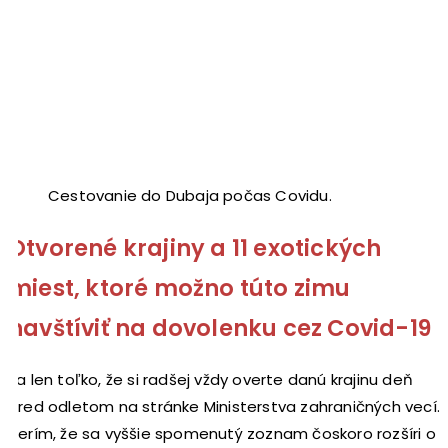
Cestovanie do Dubaja počas Covidu.
Otvorené krajiny a 11 exotických
miest, ktoré možno túto zimu
navštíviť na dovolenku cez Covid-19
Ja len toľko, že si radšej vždy overte danú krajinu deň
pred odletom na stránke Ministerstva zahraničných vecí.
Verím, že sa vyššie spomenutý zoznam čoskoro rozšíri o