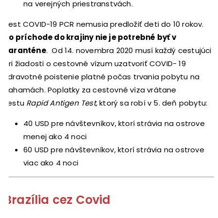
na verejných priestranstvách.
Test COVID-19 PCR nemusia predložiť deti do 10 rokov.
Po príchode do krajiny nie je potrebné byť v
karanténe
. Od 14. novembra 2020 musí každý cestujúci
pri žiadosti o cestovné vízum uzatvoriť COVID- 19
zdravotné poistenie platné počas trvania pobytu na
Bahamách. Poplatky za cestovné víza vrátane
testu
Rapid Antigen Test,
ktorý sa robí v 5. deň pobytu:
40 USD pre návštevníkov, ktorí strávia na ostrove
menej ako 4 noci
60 USD pre návštevníkov, ktorí strávia na ostrove
viac ako 4 noci
Brazília cez Covid