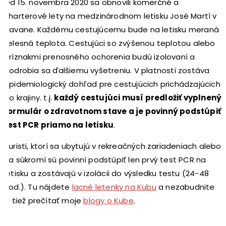
Od 15. novembra 2020 sa obnovili komerčné a
charterové lety na medzinárodnom letisku José Martí v
Havane. Každému cestujúcemu bude na letisku meraná
telesná teplota. Cestujúci so zvýšenou teplotou alebo
príznakmi prenosného ochorenia budú izolovaní a
podrobia sa ďalšiemu vyšetreniu. V platnosti zostáva
epidemiologický dohľad pre cestujúcich prichádzajúcich
do krajiny. t.j.
každý cestujúci musí predložiť vyplnený
formulár o zdravotnom stave a je povinný podstúpiť
test PCR priamo na letisku
.
Turisti, ktorí sa ubytujú v rekreačných zariadeniach alebo
na súkromí sú povinní podstúpiť len prvý test PCR na
letisku a zostávajú v izolácii do výsledku testu (24-48
hod.). Tu nájdete
lacné letenky na Kubu
a nezabudnite
si tiež prečítať moje
blogy o Kube
.