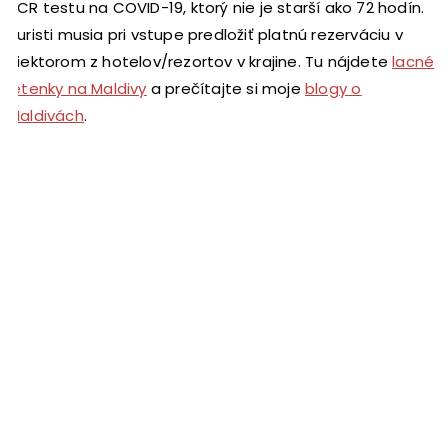
PCR testu na COVID-19, ktorý nie je starší ako 72 hodín.
Turisti musia pri vstupe predložiť platnú rezerváciu v
niektorom z hotelov/rezortov v krajine. Tu nájdete
lacné
letenky na Maldivy
a prečítajte si moje
blogy o
Maldivách
.