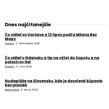
Dnes najčítanejšie
Čo vidieť vo Varšave a 12 tipov podľa Milana Bez
Mapy
POĽSKO
11. SEPTEMBRA 2025
Čo vidieť v Gdansku a tip na výlet do Sopotu a na
polostrov Hel
POĽSKO
11. JÚLA 2023
Nudapláže na Slovensku, kde je dovolené kúpanie
bez plaviek
BRATISLAVA
4. MÁJA 2020