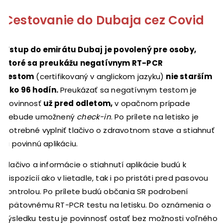
Cestovanie do Dubaja cez Covid
Vstup do emirátu Dubaj je povolený pre osoby,
ktoré sa preukážu negatívnym RT-PCR
testom
(certifikovaný v anglickom jazyku)
nie starším
ako 96 hodín.
Preukázať sa negatívnym testom je
povinnosť
už pred odletom,
v opačnom prípade
nebude umožnený
check-in
. Po prílete na letisko je
potrebné vyplniť tlačivo o zdravotnom stave a stiahnuť
si povinnú aplikáciu.
Tlačivo a informácie o stiahnutí aplikácie budú k
dispozícií ako v lietadle, tak i po pristáti pred pasovou
kontrolou. Po prílete budú občania SR podrobení
opätovnému RT-PCR testu na letisku. Do oznámenia o
výsledku testu je povinnosť ostať bez možnosti voľného