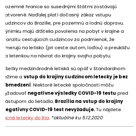
Pozemné hranice so susednými štátmi zostávajú
zatvorené. Naďalej platí dočasný zákaz vstupu
cudzincov do Brazílie, pre pozemnú a lodnú dopravu.
Výnimku majú držitelia povolenia na pobyt v krajine a
tranzitu cestujúcich cudzincov za podmienok, že
smerujú na letisko (pri ceste autom, loďou) a preukážu
sa letenkou na návrat do krajiny svojho pobytu.
Všetky medzinárodné letiská sú opäť v štandardnom
režime a
vstup do krajiny cudzincom letecky je bez
obmedzení
. Niektoré letecké spoločnosti môžu
vyžadovať
negatívne výsledky COVID-19 testu
pred
nástupom do lietadla.
Brazília na vstup do krajiny
negatívny COVID-19 test nevyžaduje.
Tu nájdete
lacné letenky do Ria
.
*aktuálne ku 5.12.2020