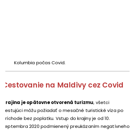
Kolumbia počas Covid.
Cestovanie na Maldivy cez Covid
Krajina je opätovne otvorená turizmu
, všetci
cestujúci môžu požiadať o mesačné turistické víza po
príchode bez poplatku. Vstup do krajiny je od 10.
septembra 2020 podmienený preukázaním negatívneho