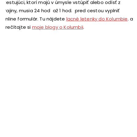
Cestujúci, ktorí majú v úmysle vstúpiť alebo odísť z
krajiny, musia 24 hod až 1 hod. pred cestou vyplniť
online formulár. Tu nájdete
lacné letenky do Kolumbie
. a
prečítajte si
moje blogy o Kolumbii
.