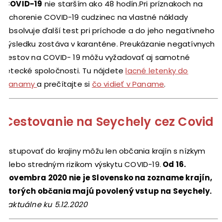
COVID-19
nie starším ako 48 hodín.Pri príznakoch na
ochorenie COVID-19 cudzinec na vlastné náklady
absolvuje ďalší test pri príchode a do jeho negatívneho
výsledku zostáva v karanténe. Preukázanie negatívnych
testov na COVID- 19 môžu vyžadovať aj samotné
letecké spoločnosti. Tu nájdete
lacné letenky do
Panamy
a prečítajte si
čo vidieť v Paname
.
Cestovanie na Seychely cez Covid
Vstupovať do krajiny môžu len občania krajín s nízkym
alebo stredným rizikom výskytu COVID-19.
Od 16.
novembra 2020 nie je Slovensko na zozname krajín,
ktorých občania majú povolený vstup na Seychely.
*aktuálne ku 5.12.2020