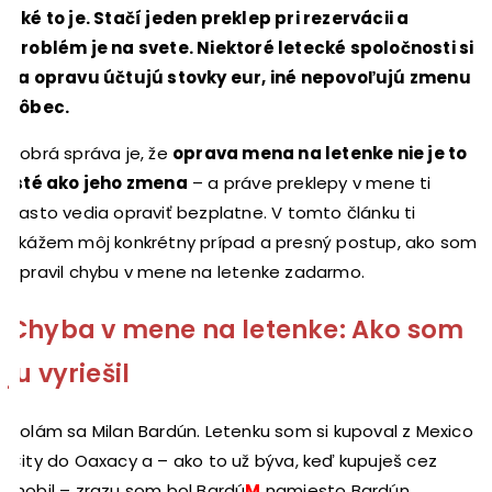
aké to je. Stačí jeden preklep pri rezervácii a
problém je na svete. Niektoré letecké spoločnosti si
za opravu účtujú stovky eur, iné nepovoľujú zmenu
vôbec.
Dobrá správa je, že
oprava mena na letenke nie je to
isté ako jeho zmena
– a práve preklepy v mene ti
často vedia opraviť bezplatne. V tomto článku ti
ukážem môj konkrétny prípad a presný postup, ako som
opravil chybu v mene na letenke zadarmo.
Chyba v mene na letenke: Ako som
ju vyriešil
Volám sa Milan Bardún. Letenku som si kupoval z Mexico
City do Oaxacy a – ako to už býva, keď kupuješ cez
mobil – zrazu som bol Bardú
M
namiesto Bardún.