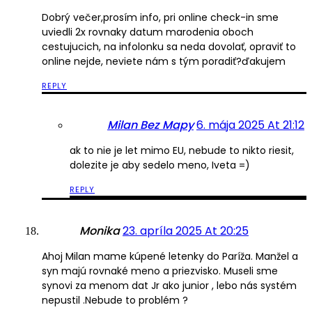
Dobrý večer,prosím info, pri online check-in sme
uviedli 2x rovnaky datum marodenia oboch
cestujucich, na infolonku sa neda dovolať, opraviť to
online nejde, neviete nám s tým poradiť?ďakujem
REPLY
Milan Bez Mapy
6. mája 2025 At 21:12
ak to nie je let mimo EU, nebude to nikto riesit,
dolezite je aby sedelo meno, Iveta =)
REPLY
Monika
23. apríla 2025 At 20:25
Ahoj Milan mame kúpené letenky do Paríža. Manžel a
syn majú rovnaké meno a priezvisko. Museli sme
synovi za menom dat Jr ako junior , lebo nás systém
nepustil .Nebude to problém ?