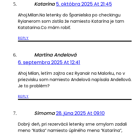
Katarina
5. októbra 2025 At 21:45
Ahoj.Milan.Na letenky do Španielska po checkingu
Ryianerom som zistila že namiesto Katarína je tam
Katatarina.Co mám robiť.
REPLY
Martina Andelová
6. septembra 2025 At 12:41
Ahoj Milan, letím zajtra cez Ryanair na Malorku, no v
priezvisku som namiesto Andelová napísala Andellová.
Je to problém?
REPLY
Simoma
28. júna 2025 At 09:10
Dobrý deň, pri rezervácii letenky sme omylom zadali
meno “Katka” namiesto úplného mena “Katarína”,