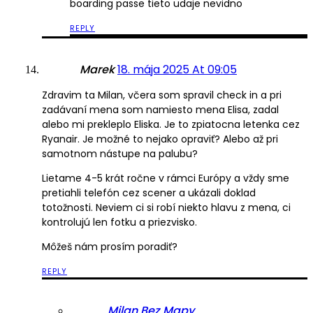
boarding passe tieto udaje nevidno
REPLY
Marek
18. mája 2025 At 09:05
Zdravim ta Milan, včera som spravil check in a pri
zadávaní mena som namiesto mena Elisa, zadal
alebo mi prekleplo Eliska. Je to zpiatocna letenka cez
Ryanair. Je možné to nejako opraviť? Alebo až pri
samotnom nástupe na palubu?
Lietame 4-5 krát ročne v rámci Európy a vždy sme
pretiahli telefón cez scener a ukázali doklad
totožnosti. Neviem ci si robí niekto hlavu z mena, ci
kontrolujú len fotku a priezvisko.
Môžeš nám prosím poradiť?
REPLY
Milan Bez Mapy