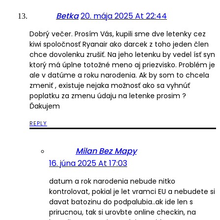
Betka
20. mája 2025 At 22:44
Dobrý večer. Prosím Vás, kupili sme dve letenky cez
kiwi spoločnosť Ryanair ako darcek z toho jeden člen
chce dovolenku zrušiť. Na jeho letenku by vedel ísť syn
ktorý má úplne totožné meno aj priezvisko. Problém je
ale v datúme a roku narodenia. Ak by som to chcela
zmeniť , existuje nejaka možnosť ako sa vyhnúť
poplatku za zmenu údaju na letenke prosim ?
Ďakujem
REPLY
Milan Bez Mapy
16. júna 2025 At 17:03
datum a rok narodenia nebude nitko
kontrolovat, pokial je let vramci EU a nebudete si
davat batozinu do podpalubia..ak ide len s
prirucnou, tak si urovbte online checkin, na