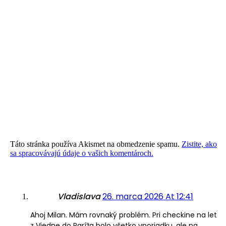
Táto stránka používa Akismet na obmedzenie spamu.
Zistite, ako
sa spracovávajú údaje o vašich komentároch.
Vladislava
26. marca 2026 At 12:41
Ahoj Milan. Mám rovnaký problém. Pri checkine na let
z Viedne do Paríža bolo všetko vporiadku, ale na