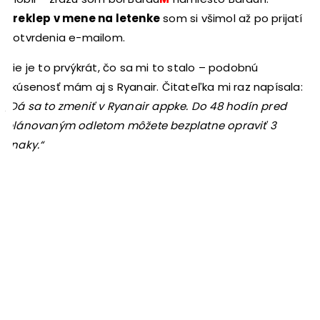
Preklep v mene na letenke
som si všimol až po prijatí
potvrdenia e-mailom.
Nie je to prvýkrát, čo sa mi to stalo – podobnú
skúsenosť mám aj s Ryanair. Čitateľka mi raz napísala:
„Dá sa to zmeniť v Ryanair appke. Do 48 hodín pred
plánovaným odletom môžete bezplatne opraviť 3
znaky.“