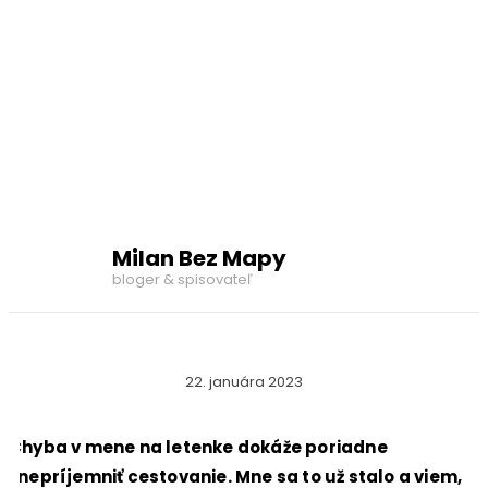
Milan Bez Mapy
bloger & spisovateľ
22. januára 2023
Chyba v mene na letenke dokáže poriadne
znepríjemniť cestovanie. Mne sa to už stalo a viem,