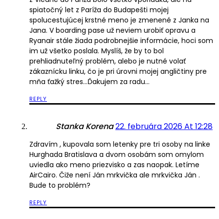
spiatočný let z Paríža do Budapešti mojej
spolucestujúcej krstné meno je zmenené z Janka na
Jana. V boarding pase už neviem urobiť opravu a
Ryanair stále žiada podrobnejšie informácie, hoci som
im už všetko poslala. Myslíš, že by to bol
prehliadnuteľný problém, alebo je nutné volať
zákaznícku linku, čo je pri úrovni mojej angličtiny pre
mňa ťažký stres…Ďakujem za radu…
REPLY
Stanka Korena
22. februára 2026 At 12:28
Zdravím , kupovala som letenky pre tri osoby na linke
Hurghada Bratislava a dvom osobám som omylom
uviedla ako meno priezvisko a zas naopak. Letíme
AirCairo. Čiže není Ján mrkvička ale mrkvička Ján .
Bude to problém?
REPLY