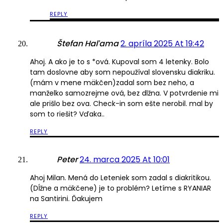
REPLY
Štefan Haľama
2. apríla 2025 At 19:42
Ahoj. A ako je to s *ová. Kupoval som 4 letenky. Bolo
tam doslovne aby som nepoužíval slovensku diakriku.
(mám v mene mäkčen)zadal som bez neho, a
manželko samozrejme ová, bez dlžna. V potvrdenie mi
ale prišlo bez ova. Check-in som ešte nerobil. mal by
som to riešit? Vďaka..
REPLY
Peter
24. marca 2025 At 10:01
Ahoj Milan. Mená do Leteniek som zadal s diakritikou.
(Dĺžne a mäkčene) je to problém? Letíme s RYANIAR
na Santirini. Ďakujem
REPLY