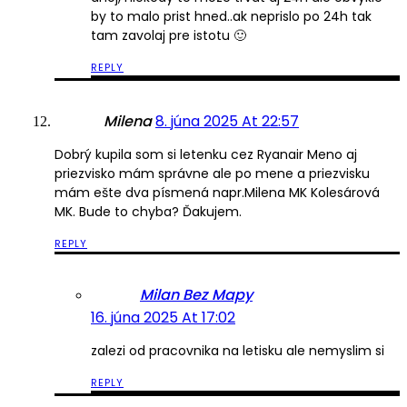
by to malo prist hned..ak neprislo po 24h tak
tam zavolaj pre istotu 🙂
REPLY
Milena
8. júna 2025 At 22:57
Dobrý kupila som si letenku cez Ryanair Meno aj
priezvisko mám správne ale po mene a priezvisku
mám ešte dva písmená napr.Milena MK Kolesárová
MK. Bude to chyba? Ďakujem.
REPLY
Milan Bez Mapy
16. júna 2025 At 17:02
zalezi od pracovnika na letisku ale nemyslim si
REPLY