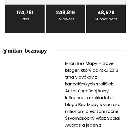
174,781
248,819
48,579
Fans
Followers
Subscribers
@milan_bezmapy
Milan Bez Mapy – travel
bloger, ktorý od roku 2013
trhá Slovákov z
kancelárskych stoličiek.
Autor úspešnej knihy
Influencer a zakladateľ
blogu Bez Mapy s viac ako
miliónom prečítaní ročne.
Štvornásobný víťaz Social
Awards a jeden z