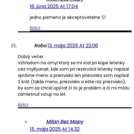
16. júna 2025 At 17:04
jedno pismeno je akceptovatelne 🙂
REPLY
Robo
13. mája 2025 At 22:06
Dobrý večer.
Vzhľadom na omyl ktorý sa mi stal pri kúpe letenky
cez myRyanair, kde som pri rezervácii letenky napísal
správne meno a priezvisko len priezvisko som napísal
2 krát (takže meno, priezvisko a ešte raz priezvisko),
by som sa chcel opýtať či to je problém a či mi môžu
zamietnuť vstup na let.
REPLY
Milan Bez Mapy
15. mája 2025 At 14:32