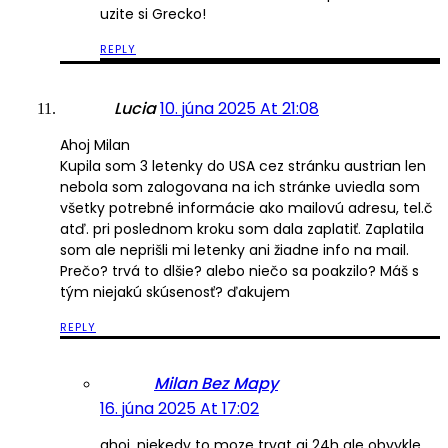
uzite si Grecko!
REPLY
Lucia
10. júna 2025 At 21:08
Ahoj Milan
Kupila som 3 letenky do USA cez stránku austrian len
nebola som zalogovana na ich stránke uviedla som
všetky potrebné informácie ako mailovú adresu, tel.č
atď. pri poslednom kroku som dala zaplatiť. Zaplatila
som ale neprišli mi letenky ani žiadne info na mail.
Prečo? trvá to dlšie? alebo niečo sa poakzilo? Máš s
tým niejakú skúsenosť? ďakujem
REPLY
Milan Bez Mapy
16. júna 2025 At 17:02
ahoj, niekedy to moze trvat aj 24h ale obvykle