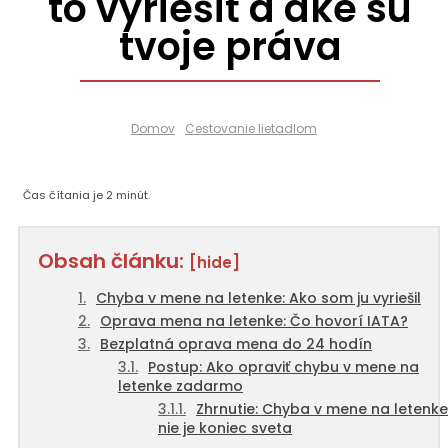
to vyriešiť a aké sú
tvoje práva
Domov
Cestovanie lietadlom
Čas čítania je
2
minút.
Obsah článku:
[hide]
Chyba v mene na letenke: Ako som ju vyriešil
Oprava mena na letenke: Čo hovorí IATA?
Bezplatná oprava mena do 24 hodín
Postup: Ako opraviť chybu v mene na
letenke zadarmo
Zhrnutie: Chyba v mene na letenke
nie je koniec sveta