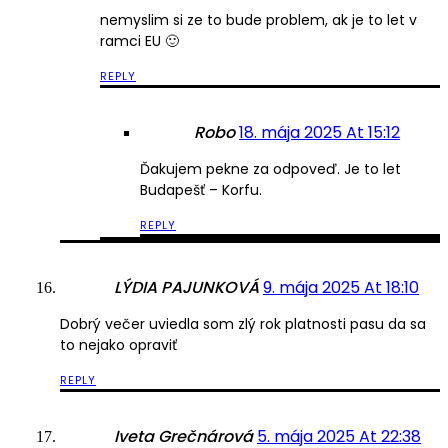
nemyslim si ze to bude problem, ak je to let v
ramci EU 🙂
REPLY
Robo
18. mája 2025 At 15:12
Ďakujem pekne za odpoveď. Je to let
Budapešť – Korfu.
REPLY
LÝDIA PAJUNKOVÁ
9. mája 2025 At 18:10
Dobrý večer uviedla som zlý rok platnosti pasu da sa
to nejako opraviť
REPLY
Iveta Grečnárová
5. mája 2025 At 22:38