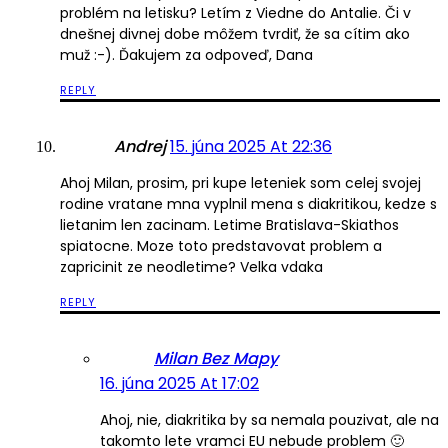
problém na letisku? Letím z Viedne do Antalie. Či v
dnešnej divnej dobe môžem tvrdiť, že sa cítim ako
muž :-). Ďakujem za odpoveď, Dana
REPLY
Andrej
15. júna 2025 At 22:36
Ahoj Milan, prosim, pri kupe leteniek som celej svojej
rodine vratane mna vyplnil mena s diakritikou, kedze s
lietanim len zacinam. Letime Bratislava-Skiathos
spiatocne. Moze toto predstavovat problem a
zapricinit ze neodletime? Velka vdaka
REPLY
Milan Bez Mapy
16. júna 2025 At 17:02
Ahoj, nie, diakritika by sa nemala pouzivat, ale na
takomto lete vramci EU nebude problem 🙂