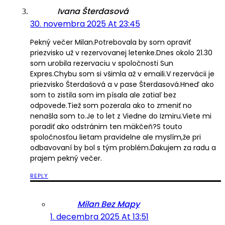
Ivana Šterdasová
30. novembra 2025 At 23:45
Pekný večer Milan.Potrebovala by som opraviť
priezvisko už v rezervovanej letenke.Dnes okolo 21.30
som urobila rezervaciu v spoločnosti Sun
Expres.Chybu som si všimla až v emaili.V rezervácii je
priezvisko Šterdašová a v pase Šterdasová.Hneď ako
som to zistila som im písala ale zatiaľ bez
odpovede.Tiež som pozerala ako to zmeniť no
nenašla som to.Je to let z Viedne do Izmiru.Viete mi
poradiť ako odstránim ten mäkčeň?S touto
spoločnosťou lietam pravidelne ale myslím,že pri
odbavovaní by bol s tým problém.Ďakujem za radu a
prajem pekný večer.
REPLY
Milan Bez Mapy
1. decembra 2025 At 13:51