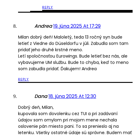
REPLY
Andrea
19. júna 2025 At 17:29
Milan dobrý deň! Maloletý, teda 13 ročný syn bude
letieť z Viedne do Düseldorfu v júli. Zabudla som tam
pridať jeho druhé krstné meno.
Letí spoločnosťou Eurowings. Bude letieť bez nás, ale
vybavujeme UM službu. Bude to chyba, keď to meno
som zabudla pridať. Ďakujem! Andrea
REPLY
Dana
18. júna 2025 At 12:30
Dobrý deň, Milan,
kupovala som dovolenku cez TUI a pri zadávaní
údajov som omylom pri mojom mene nechala
oslovenie pán miesto pani. To sa prenieslo aj na
letenku. Všetky ostatné údaje sú správne. Budem mať