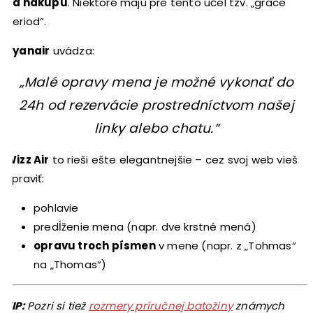
od nákupu
. Niektoré majú pre tento účel tzv. „grace
period“.
Ryanair
uvádza:
„Malé opravy mena je možné vykonať do
24h od rezervácie prostredníctvom našej
linky alebo chatu.“
Wizz Air
to rieši ešte elegantnejšie – cez svoj web vieš
upraviť:
pohlavie
predĺženie mena (napr. dve krstné mená)
opravu troch písmen
v mene (napr. z „Tohmas“
na „Thomas“)
TIP:
Pozri si tiež
rozmery príručnej batožiny
známych