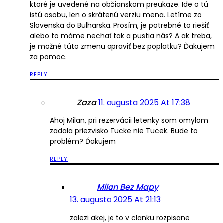
ktoré je uvedené na občianskom preukaze. Ide o tú
istú osobu, len o skrátenú verziu mena. Letíme zo
Slovenska do Bulharska. Prosím, je potrebné to riešiť
alebo to máme nechať tak a pustia nás? A ak treba,
je možné túto zmenu opraviť bez poplatku? Ďakujem
za pomoc.
REPLY
Zaza
11. augusta 2025 At 17:38
Ahoj Milan, pri rezervácii letenky som omylom
zadala priezvisko Tucke nie Tucek. Bude to
problém? Ďakujem
REPLY
Milan Bez Mapy
13. augusta 2025 At 21:13
zalezi akej, je to v clanku rozpisane