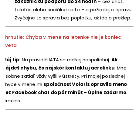
zákaznícku podporu do 24 hodín
– cez chat,
telefón alebo sociálne siete – a požiadaj o opravu.
Zvyčajne to spravia bez poplatku, ak ide o preklep.
Zhrnutie: Chyba v mene na letenke nie je koniec
sveta
Môj tip:
Na pravidlá IATA sa radšej nespoliehaj.
Ak
nájdeš chybu, čo najskôr kontaktuj aerolinku
. Mne
osobne zatiaľ vždy vyšli v ústrety. Pri mojej poslednej
chybe v mene mi
spoločnosť Volaris opravila meno
cez Facebook chat do pár minút – úplne zadarmo
.
Gracias.