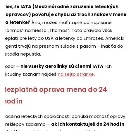
Vieš, že IATA (Medzinárodné združenie leteckých
dopravcov) povoľuje chybu až troch znakov v mene
na letenke?
Áno, môžeš mať napríklad napísané
„Tohmas“ namiesto „Thomas“. Toto pravidlo však
neplatí pre lety do USA a letenky od Emirates. Americkí
agenti trvajú na presnom súlade s pasom – inak ťa do
lietadla nepustia.
Pozor –
nie všetky aerolinky sú členmi IATA
. Ich
aktuálny zoznam nájdeš
na tejto stránke
.
Bezplatná oprava mena do 24
hodín
Väčšina leteckých spoločností ponúka možnosť opravy
preklepov zadarmo –
ak ich kontaktuješ do 24 hodín