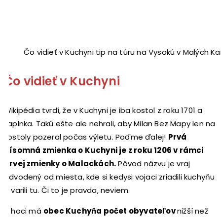
Čo vidieť v Kuchyni tip na túru na Vysokú v Malých K
Čo vidieť v Kuchyni
Wikipédia tvrdí, že v Kuchyni je iba kostol z roku 1701 a
kaplnka. Takú ešte ale nehrali, aby Milan Bez Mapy len na
kostoly pozeral počas výletu. Poďme ďalej!
Prvá
písomná zmienka o Kuchyni je z roku 1206 v rámci
prvej zmienky o Malackách.
Pôvod názvu je vraj
odvodený od miesta, kde si kedysi vojaci zriadili kuchyňu
a varili tu. Či to je pravda, neviem.
A hoci má
obec Kuchyňa počet obyvateľov
nižší než