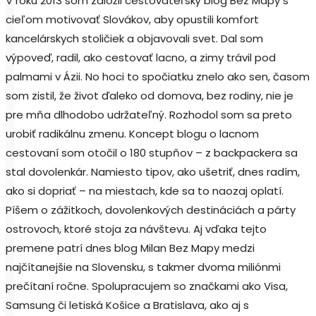
V roku 2013 som založil cestovateľský blog Bez Mapy s
cieľom motivovať Slovákov, aby opustili komfort
kancelárskych stoličiek a objavovali svet. Dal som
výpoveď, radil, ako cestovať lacno, a zimy trávil pod
palmami v Ázii. No hoci to spočiatku znelo ako sen, časom
som zistil, že život ďaleko od domova, bez rodiny, nie je
pre mňa dlhodobo udržateľný. Rozhodol som sa preto
urobiť radikálnu zmenu. Koncept blogu o lacnom
cestovaní som otočil o 180 stupňov – z backpackera sa
stal dovolenkár. Namiesto tipov, ako ušetriť, dnes radím,
ako si dopriať – na miestach, kde sa to naozaj oplatí.
Píšem o zážitkoch, dovolenkových destináciách a párty
ostrovoch, ktoré stoja za návštevu. Aj vďaka tejto
premene patrí dnes blog Milan Bez Mapy medzi
najčítanejšie na Slovensku, s takmer dvoma miliónmi
prečítaní ročne. Spolupracujem so značkami ako Visa,
Samsung či letiská Košice a Bratislava, ako aj s