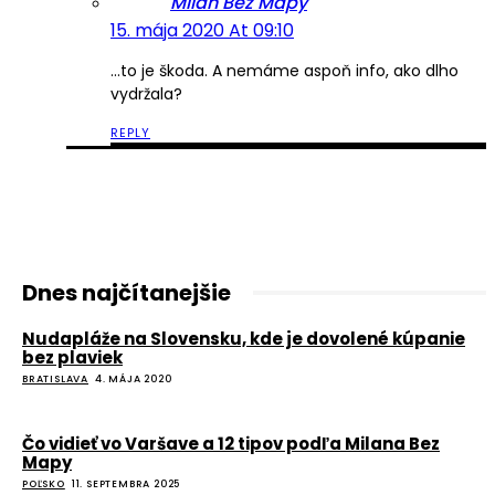
Milan Bez Mapy
15. mája 2020 At 09:10
…to je škoda. A nemáme aspoň info, ako dlho
vydržala?
REPLY
Dnes najčítanejšie
Nudapláže na Slovensku, kde je dovolené kúpanie
bez plaviek
BRATISLAVA
4. MÁJA 2020
Čo vidieť vo Varšave a 12 tipov podľa Milana Bez
Mapy
POĽSKO
11. SEPTEMBRA 2025