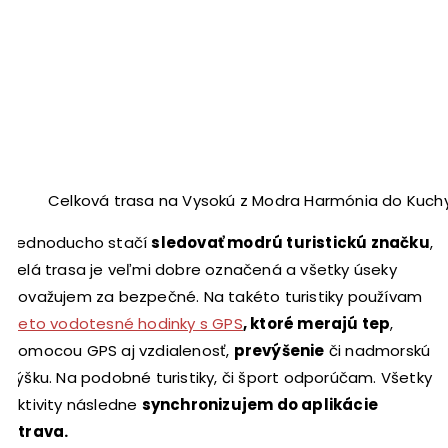
Celková trasa na Vysokú z Modra Harmónia do Kuch
Jednoducho stačí
sledovať modrú turistickú značku
,
celá trasa je veľmi dobre označená a všetky úseky
považujem za bezpečné. Na takéto turistiky používam
tieto vodotesné hodinky s GPS
, ktoré merajú tep
,
pomocou GPS aj vzdialenosť,
prevýšenie
či nadmorskú
výšku. Na podobné turistiky, či šport odporúčam. Všetky
aktivity následne
synchronizujem do aplikácie
Strava.