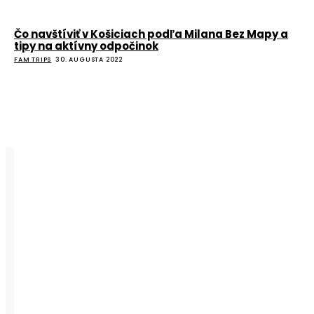
Čo navštíviť v Košiciach podľa Milana Bez Mapy a
tipy na aktívny odpočinok
FAM TRIPS
30. AUGUSTA 2022