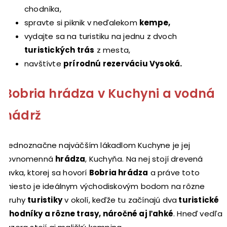
chodníka,
spravte si piknik v neďalekom
kempe,
vydajte sa na turistiku na jednu z dvoch
turistických trás
z mesta,
navštívte
prírodnú rezerváciu Vysoká.
Bobria hrádza v Kuchyni a vodná
nádrž
Jednoznačne najväčším lákadlom Kuchyne je jej
rovnomenná
hrádza
, Kuchyňa. Na nej stojí drevená
lávka, ktorej sa hovorí
Bobria hrádza
a práve toto
miesto je ideálnym východiskovým bodom na rôzne
druhy
turistiky
v okolí, keďže tu začínajú dva
turistické
chodníky a rôzne trasy, náročné aj ľahké
. Hneď vedľa