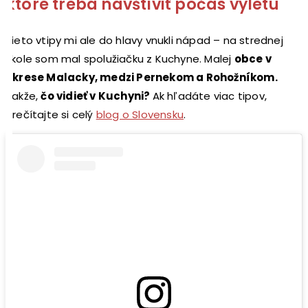
ktoré treba navštíviť počas výletu
Tieto vtipy mi ale do hlavy vnukli nápad – na strednej
škole som mal spolužiačku z Kuchyne. Malej
obce v
okrese Malacky, medzi Pernekom a Rohožníkom.
Takže,
čo vidieť v Kuchyni?
Ak hľadáte viac tipov,
prečítajte si celý
blog o Slovensku
.