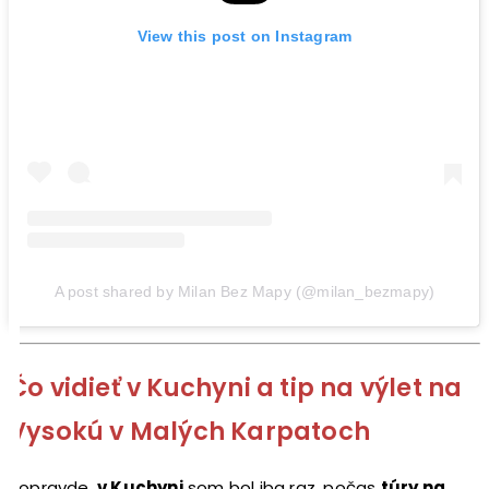
View this post on Instagram
A post shared by Milan Bez Mapy (@milan_bezmapy)
Čo vidieť v Kuchyni a tip na výlet na
Vysokú v Malých Karpatoch
Popravde,
v Kuchyni
som bol iba raz, počas
túry na