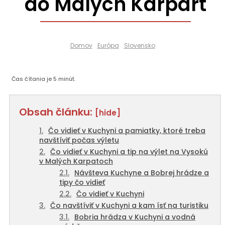
do Malých Karpárt
Domov
Európa
Slovensko
Čas čítania je
5
minút.
Obsah článku:
[hide]
Čo vidieť v Kuchyni a pamiatky, ktoré treba
navštíviť počas výletu
Čo vidieť v Kuchyni a tip na výlet na Vysokú
v Malých Karpatoch
Návšteva Kuchyne a Bobrej hrádze a
tipy čo vidieť
Čo vidieť v Kuchyni
Čo navštíviť v Kuchyni a kam ísť na turistiku
Bobria hrádza v Kuchyni a vodná