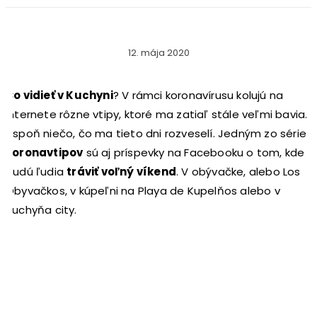
12. mája 2020
Čo vidieť v Kuchyni
? V rámci koronavírusu kolujú na
internete rôzne vtipy, ktoré ma zatiaľ stále veľmi bavia.
Aspoň niečo, čo ma tieto dni rozveselí. Jedným zo série
koronavtipov
sú aj príspevky na Facebooku o tom, kde
budú ľudia
tráviť voľný víkend
. V obývačke, alebo Los
Obyvačkos, v kúpeľni na Playa de Kupelňos alebo v
Kuchyňa city.