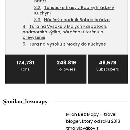
nádrž
Turistické trasy z Bobrej hrádze v
Kuchyni
Náučný chodník Bobria hrádza
Túra na Vysokú v Malých Karpatoch,
nadmorská výška, náročnosť terénu a
prevýšenie
Túra na Vysokú z Modry do Kuchyne
174,781
248,819
48,579
Fans
Followers
Subscribers
@milan_bezmapy
Milan Bez Mapy – travel
bloger, ktorý od roku 2013
trhá Slovákov z