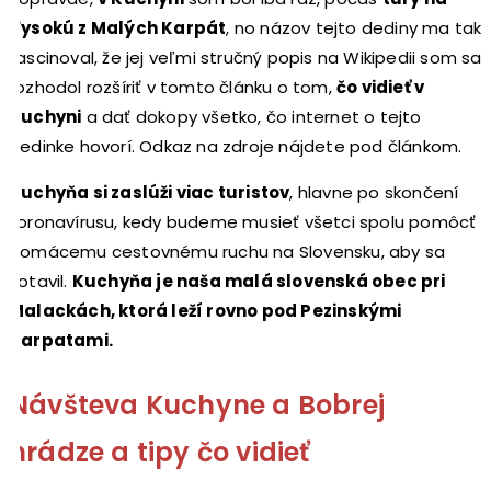
Vysokú z Malých Karpát
, no názov tejto dediny ma tak
fascinoval, že jej veľmi stručný popis na Wikipedii som sa
rozhodol rozšíriť v tomto článku o tom,
čo vidieť v
Kuchyni
a dať dokopy všetko, čo internet o tejto
dedinke hovorí. Odkaz na zdroje nájdete pod článkom.
Kuchyňa si zaslúži viac turistov
, hlavne po skončení
koronavírusu, kedy budeme musieť všetci spolu pomôcť
domácemu cestovnému ruchu na Slovensku, aby sa
zotavil.
Kuchyňa je naša malá slovenská obec pri
Malackách, ktorá leží rovno pod Pezinskými
Karpatami.
Návšteva Kuchyne a Bobrej
hrádze a tipy čo vidieť