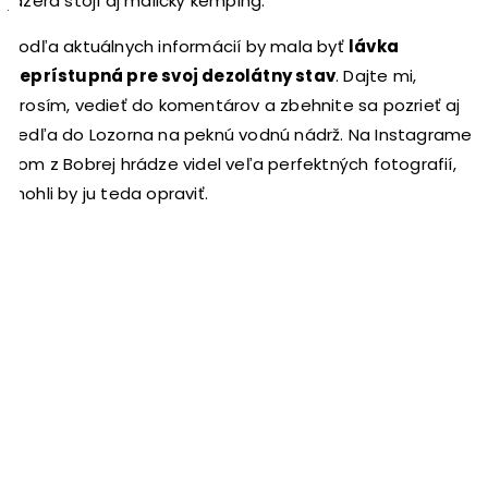
jazera stojí aj maličký kemping.
Podľa aktuálnych informácií by mala byť
lávka
neprístupná pre svoj dezolátny stav
. Dajte mi,
prosím, vedieť do komentárov a zbehnite sa pozrieť aj
vedľa do Lozorna na peknú vodnú nádrž. Na Instagrame
som z Bobrej hrádze videl veľa perfektných fotografií,
mohli by ju teda opraviť.