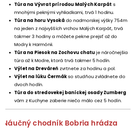
Túra na Vývrat prírodou Malých Karpát
s
mnohými peknými vyhliadkami, trvá 1 hodinu.
Túra na horu Vysoká
do nadmorskej výšky 754m
na jeden z najvyšších vrchov Malých Karpát, trvá
takmer 3 hodiny a môžete pekne prejsť až do
Modry k Harmónii.
Túra na Piesok na Zochovu chatu
je náročnejšia
túra až k Modre, ktorá trvá takmer 5 hodín.
Výlet na Dreváreň
zvrtnete za hodinu a pol.
Výlet na lúku Čermák
so studňou zvládnete do
dvoch hodín.
Túra do stredovekej baníckej osady Zumberg
vám z Kuchyne zaberie niečo málo cez 5 hodín.
Náučný chodník Bobria hrádza