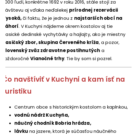
2000 ľudí, konkrétne 1692 v roku 2016, stále stojí za
návštevu aj vďaka neďalekej
prírodnej rezervácii
Vysoká,
či faktu, že je jednou z
najstarších obcí na
Záhorí
. V Kuchyni nájdeme okrem kostolov aj tie
klasické dedinské vychytávky a hajlajty, ako je miestny
hasičský zbor, skupina Červeného kríža
, a pozor,
Slovenský zväz zdravotne postihnutých
a
každoročné
Vianočné trhy
. Tie by som si pozrel.
Čo navštíviť v Kuchyni a kam ísť na
turistiku
Centrum obce s historickým kostolom a kaplnkou,
vodnú nádrž Kuchyňa,
náučný chodník Bobria hrádza,
lávku
na jazere, ktorá je súčasťou náučného