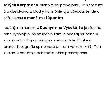
Malých Karpatoch
, alebo z nej práve prišli. Ja som túto
túru absolvoval z Modry Harmónie aj z dôvodu, že ide o
ľahšiu trasu
s menším stúpaním
.
Opačným smerom,
z Kuchyne na Vysokú
, to je síce na
vrchol rýchlejšie, no stúpanie tam je naozaj brutálne a
dalo mi zabrať aj opačným smerom, dole. Určite si
spravte fotografiu úplne hore pri tom veľkom
kríži
. Ten
do článku nedám, nech máte dáke prekvapenie.