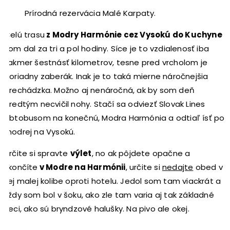
Prírodná rezervácia Malé Karpaty.
Celú trasu
z Modry Harmónie cez Vysokú do Kuchyne
som dal za tri a pol hodiny. Síce je to vzdialenosť iba
takmer šestnásť kilometrov, tesne pred vrcholom je
poriadny zaberák. Inak je to taká mierne náročnejšia
prechádzka. Možno aj nenáročná, ak by som deň
predtým necvičil nohy. Stačí sa odviezť Slovak Lines
abtobusom na konečnú, Modra Harmónia a odtiaľ ísť po
modrej na Vysokú.
Určite si spravte
výlet
, no ak pôjdete opačne a
skončíte
v Modre na Harmónii
, určite si
nedajte
obed v
tej malej kolibe oproti hotelu. Jedol som tam viackrát a
vždy som bol v šoku, ako zle tam varia aj tak základné
veci, ako sú bryndzové halušky. Na pivo ale okej.