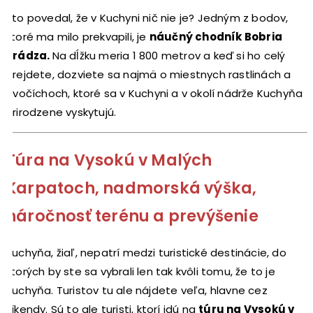
Kto povedal, že v Kuchyni nič nie je? Jedným z bodov,
ktoré ma milo prekvapili, je
náučný chodník Bobria
hrádza.
Na dĺžku meria 1 800 metrov a keď si ho celý
prejdete, dozviete sa najmä o miestnych rastlinách a
živočíchoch, ktoré sa v Kuchyni a v okolí nádrže Kuchyňa
prirodzene vyskytujú.
Túra na Vysokú v Malých
Karpatoch, nadmorská výška,
náročnosť terénu a prevýšenie
Kuchyňa, žiaľ, nepatrí medzi turistické destinácie, do
ktorých by ste sa vybrali len tak kvôli tomu, že to je
Kuchyňa. Turistov tu ale nájdete veľa, hlavne cez
víkendy. Sú to ale turisti, ktorí idú na
túru na Vysokú v