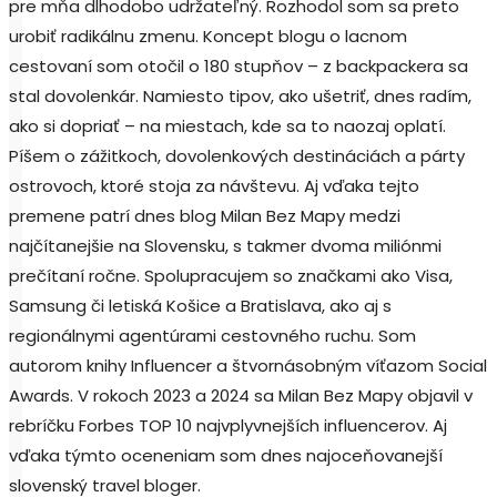
pre mňa dlhodobo udržateľný. Rozhodol som sa preto
urobiť radikálnu zmenu. Koncept blogu o lacnom
cestovaní som otočil o 180 stupňov – z backpackera sa
stal dovolenkár. Namiesto tipov, ako ušetriť, dnes radím,
ako si dopriať – na miestach, kde sa to naozaj oplatí.
Píšem o zážitkoch, dovolenkových destináciách a párty
ostrovoch, ktoré stoja za návštevu. Aj vďaka tejto
premene patrí dnes blog Milan Bez Mapy medzi
najčítanejšie na Slovensku, s takmer dvoma miliónmi
prečítaní ročne. Spolupracujem so značkami ako Visa,
Samsung či letiská Košice a Bratislava, ako aj s
regionálnymi agentúrami cestovného ruchu. Som
autorom knihy Influencer a štvornásobným víťazom Social
Awards. V rokoch 2023 a 2024 sa Milan Bez Mapy objavil v
rebríčku Forbes TOP 10 najvplyvnejších influencerov. Aj
vďaka týmto oceneniam som dnes najoceňovanejší
slovenský travel bloger.