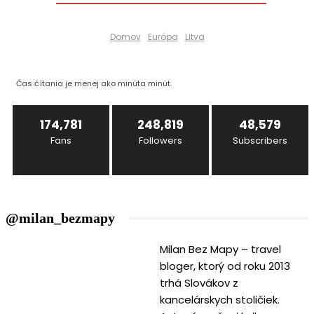
Domov
Európa
Litva
Čas čítania je
menej ako minúta
minút.
174,781
248,819
48,579
Fans
Followers
Subscribers
@milan_bezmapy
Milan Bez Mapy – travel
bloger, ktorý od roku 2013
trhá Slovákov z
kancelárskych stoličiek.