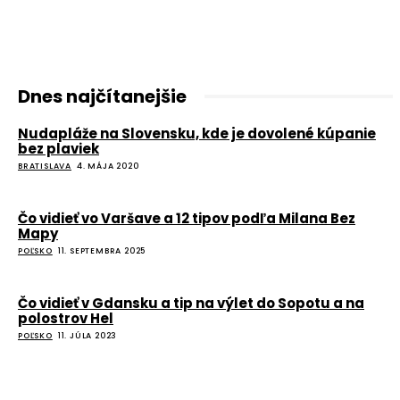
Dnes najčítanejšie
Nudapláže na Slovensku, kde je dovolené kúpanie
bez plaviek
BRATISLAVA
4. MÁJA 2020
Čo vidieť vo Varšave a 12 tipov podľa Milana Bez
Mapy
POĽSKO
11. SEPTEMBRA 2025
Čo vidieť v Gdansku a tip na výlet do Sopotu a na
polostrov Hel
POĽSKO
11. JÚLA 2023