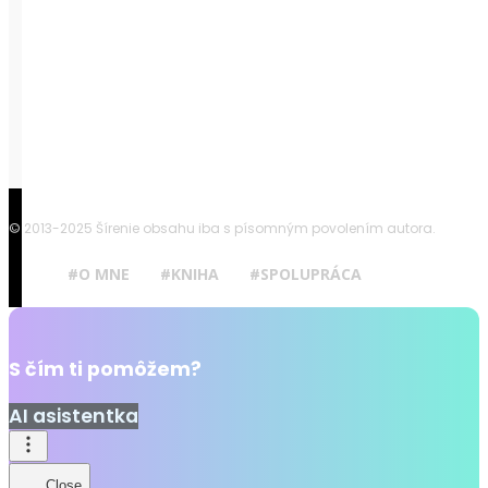
© 2013-2025 Šírenie obsahu iba s písomným povolením autora.
#O MNE
#KNIHA
#SPOLUPRÁCA
S čím ti pomôžem?
AI asistentka
Close