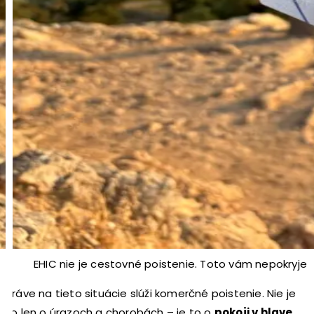
EHIC nie je cestovné poistenie. Toto vám nepokryje
Práve na tieto situácie slúži komerčné poistenie. Nie je
to len o úrazoch a chorobách – je to o
pokoji v hlave
,