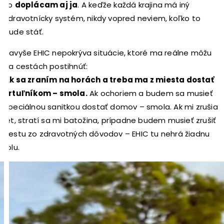
to
doplácam aj ja
. A keďže každá krajina má iný
zdravotnícky systém, nikdy vopred neviem, koľko to
bude stáť.
Navyše EHIC nepokrýva situácie, ktoré ma reálne môžu
na cestách postihnúť:
Ak sa zraním na horách a treba ma z miesta dostať
vrtuľníkom – smola.
Ak ochoriem a budem sa musieť
špeciálnou sanitkou dostať domov – smola. Ak mi zrušia
let, stratí sa mi batožina, prípadne budem musieť zrušiť
cestu zo zdravotných dôvodov – EHIC tu nehrá žiadnu
rolu.