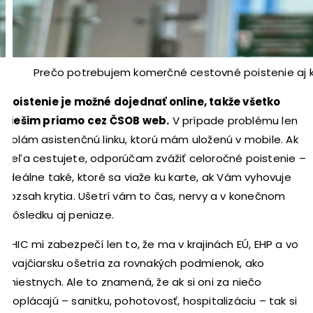
Prečo potrebujem komerčné cestovné poistenie aj 
Poistenie je možné dojednať online, takže všetko
riešim priamo cez ČSOB web.
V prípade problému len
volám asistenčnú linku, ktorú mám uloženú v mobile. Ak
veľa cestujete, odporúčam zvážiť celoročné poistenie –
ideálne také, ktoré sa viaže ku karte, ak Vám vyhovuje
rozsah krytia. Ušetrí vám to čas, nervy a v konečnom
dôsledku aj peniaze.
EHIC mi zabezpečí len to, že ma v krajinách EÚ, EHP a vo
Švajčiarsku ošetria za rovnakých podmienok, ako
miestnych. Ale to znamená, že ak si oni za niečo
doplácajú – sanitku, pohotovosť, hospitalizáciu – tak si