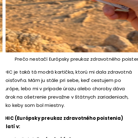
Prečo nestačí Európsky preukaz zdravotného poiste
EHIC je taká tá modrá kartička, ktorú mi dala zdravotná
poisťovňa. Mám ju stále pri sebe, keď cestujem po
Európe, lebo mi v prípade úrazu alebo choroby dáva
nárok na ošetrenie prevažne v štátnych zariadeniach,
ako keby som bol miestny.
EHIC (Európsky preukaz zdravotného poistenia)
platí v: