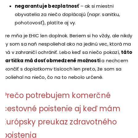
negarantuje bezplatnosť
– ak si miestni
obyvatelia za niečo doplácajú (napr. sanitku,
pohotovosť), platíte aj vy.
Pre mňa je EHIC len doplnok. Beriem si ho vždy, ale nikdy
by som sa naň nespoliehal ako na jedinú vec, ktorá ma
má v zahraničí ochrániť. Lebo keď sa niečo pokazí,
táto
kartička má dosť obmedzené možnosti
a nechcem
skončiť s doplatkomv tisícoch len preto, že som sa
spoliehal na niečo, čo na to nebolo určené.
Prečo potrebujem komerčné
cestovné poistenie aj keď mám
Európsky preukaz zdravotného
poistenia