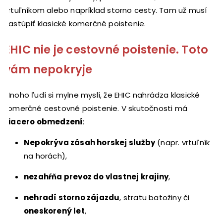
vrtuľníkom alebo napríklad storno cesty. Tam už musí
nastúpiť klasické komerčné poistenie.
EHIC nie je cestovné poistenie. Toto
vám nepokryje
Mnoho ľudí si mylne myslí, že EHIC nahrádza klasické
komerčné cestovné poistenie. V skutočnosti má
viacero obmedzení
:
Nepokrýva zásah horskej služby
(napr. vrtuľník
na horách),
nezahŕňa prevoz do vlastnej krajiny
,
nehradí storno zájazdu
, stratu batožiny či
oneskorený let
,