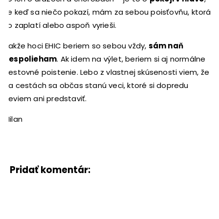
že keď sa niečo pokazí, mám za sebou poisťovňu, ktorá
to zaplatí alebo aspoň vyrieši.
Takže hoci EHIC beriem so sebou vždy,
sám naň
nespolieham
. Ak idem na výlet, beriem si aj normálne
cestovné poistenie. Lebo z vlastnej skúsenosti viem, že
na cestách sa občas stanú veci, ktoré si dopredu
neviem ani predstaviť.
Milan
Pridať komentár: