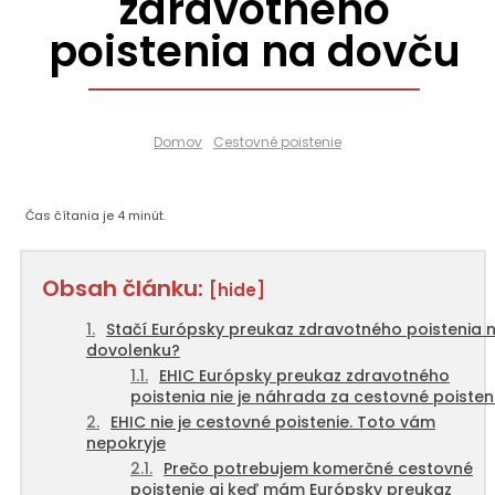
zdravotného
poistenia na dovču
Domov
Cestovné poistenie
Čas čítania je
4
minút.
Obsah článku:
[hide]
Stačí Európsky preukaz zdravotného poistenia 
dovolenku?
EHIC Európsky preukaz zdravotného
poistenia nie je náhrada za cestovné poisten
EHIC nie je cestovné poistenie. Toto vám
nepokryje
Prečo potrebujem komerčné cestovné
poistenie aj keď mám Európsky preukaz