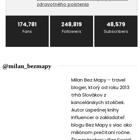
zdravotného poistenia
174,781
248,819
48,579
Fans
Followers
Subscribers
@milan_bezmapy
Milan Bez Mapy – travel
bloger, ktorý od roku 2013
trhá Slovákov z
kancelárskych stoličiek.
Autor úspešnej knihy
Influencer a zakladateľ
blogu Bez Mapy s viac ako
miliónom prečítaní ročne.
Štvornásobný víťaz Social