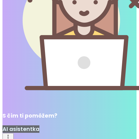
S čím ti pomôžem?
AI asistentka