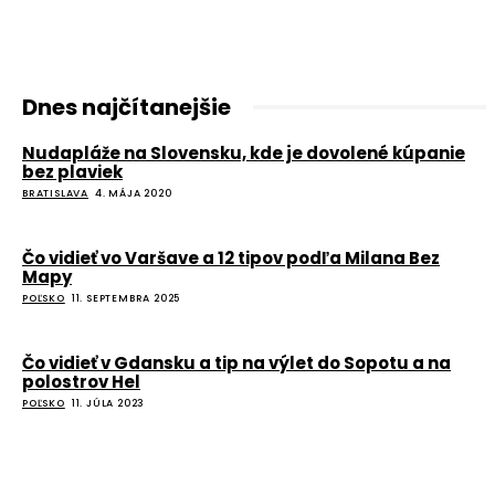
Dnes najčítanejšie
Nudapláže na Slovensku, kde je dovolené kúpanie
bez plaviek
BRATISLAVA
4. MÁJA 2020
Čo vidieť vo Varšave a 12 tipov podľa Milana Bez
Mapy
POĽSKO
11. SEPTEMBRA 2025
Čo vidieť v Gdansku a tip na výlet do Sopotu a na
polostrov Hel
POĽSKO
11. JÚLA 2023