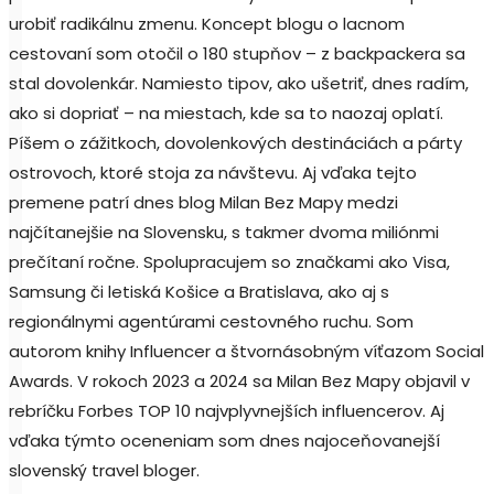
urobiť radikálnu zmenu. Koncept blogu o lacnom
cestovaní som otočil o 180 stupňov – z backpackera sa
stal dovolenkár. Namiesto tipov, ako ušetriť, dnes radím,
ako si dopriať – na miestach, kde sa to naozaj oplatí.
Píšem o zážitkoch, dovolenkových destináciách a párty
ostrovoch, ktoré stoja za návštevu. Aj vďaka tejto
premene patrí dnes blog Milan Bez Mapy medzi
najčítanejšie na Slovensku, s takmer dvoma miliónmi
prečítaní ročne. Spolupracujem so značkami ako Visa,
Samsung či letiská Košice a Bratislava, ako aj s
regionálnymi agentúrami cestovného ruchu. Som
autorom knihy Influencer a štvornásobným víťazom Social
Awards. V rokoch 2023 a 2024 sa Milan Bez Mapy objavil v
rebríčku Forbes TOP 10 najvplyvnejších influencerov. Aj
vďaka týmto oceneniam som dnes najoceňovanejší
slovenský travel bloger.