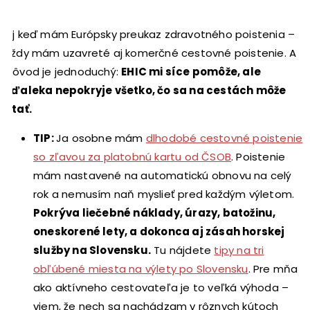
Aj keď mám Európsky preukaz zdravotného poistenia –
vždy mám uzavreté aj komerčné cestovné poistenie. A
dôvod je jednoduchý:
EHIC mi síce pomôže, ale
zďaleka nepokryje všetko, čo sa na cestách môže
stať.
TIP:
Ja osobne mám
dlhodobé cestovné poistenie
so zľavou za platobnú kartu od ČSOB
. Poistenie
mám nastavené na automatickú obnovu na celý
rok a nemusím naň myslieť pred každým výletom.
Pokrýva liečebné náklady, úrazy, batožinu,
oneskorené lety, a dokonca aj zásah horskej
služby na Slovensku.
Tu nájdete
tipy na tri
obľúbené miesta na výlety po Slovensku
. Pre mňa
ako aktívneho cestovateľa je to veľká výhoda –
viem, že nech sa nachádzam v rôznych kútoch