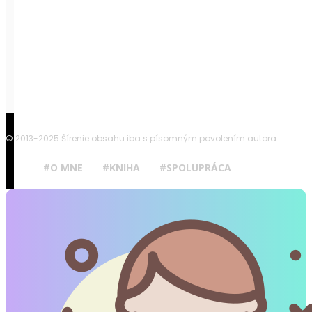
© 2013-2025 Šírenie obsahu iba s písomným povolením autora.
#O MNE
#KNIHA
#SPOLUPRÁCA