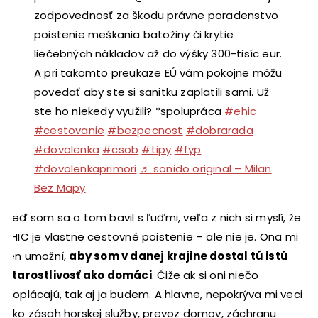
zodpovednosť za škodu právne poradenstvo
poistenie meškania batožiny či krytie
liečebných nákladov až do výšky 300-tisíc eur.
A pri takomto preukaze EÚ vám pokojne môžu
povedať aby ste si sanitku zaplatili sami. Už
ste ho niekedy využili? *spolupráca
#ehic
#cestovanie
#bezpecnost
#dobrarada
#dovolenka
#csob
#tipy
#fyp
#dovolenkaprimori
♬ sonido original – Milan
Bez Mapy
Keď som sa o tom bavil s ľuďmi, veľa z nich si myslí, že
EHIC je vlastne cestovné poistenie – ale nie je. Ona mi
len umožní,
aby som v danej krajine dostal tú istú
starostlivosť ako domáci
. Čiže ak si oni niečo
doplácajú, tak aj ja budem. A hlavne, nepokrýva mi veci
ako zásah horskej služby, prevoz domov, záchranu