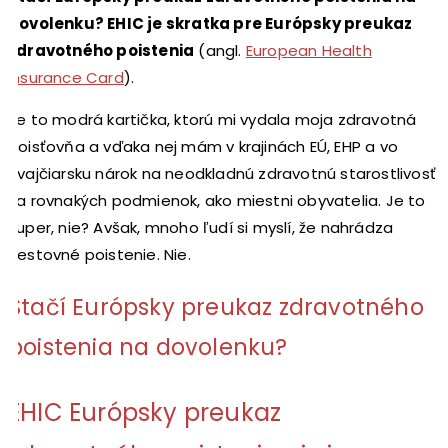
dovolenku? EHIC je skratka pre Európsky preukaz
zdravotného poistenia
(angl.
European Health
Insurance Card
).
Je to modrá kartička, ktorú mi vydala moja zdravotná
poisťovňa a vďaka nej mám v krajinách EÚ, EHP a vo
Švajčiarsku nárok na neodkladnú zdravotnú starostlivosť
za rovnakých podmienok, ako miestni obyvatelia. Je to
super, nie? Avšak, mnoho ľudí si myslí, že nahrádza
cestovné poistenie. Nie.
Stačí Európsky preukaz zdravotného
poistenia na dovolenku?
EHIC Európsky preukaz