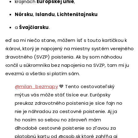
krajinách
Európskej únie
,
Nórsku
,
Islandu
,
Lichtenštajnsku
a
Švajčiarsku
.
Keď sa mi niečo stane, môžem ísť s touto kartičkou k
lekárovi, ktorý je napojený na miestny systém verejného
zdravotného (SVZP) poistenia. Ak by som náhodou
skončil u súkromníka bez napojenia na SVZP, tam mi ju
nevezmú a všetko si platím sám.
@milan_bezmapy
💙 Tento cestovateľský
mýtus vás môže stáť tisíce eur. Európsky
preukaz zdravotného poistenia je síce fajn no
nie je náhradou za cestovné poistenie. Aj ja
ho nosím so sebou no zároveň mám
dlhodobé cestovné poistenie so zľavou za
platobnú kartu od @csob.sk ktoré zahŕňa aj