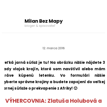
Milan Bez Mapy
bloger & spisovateľ
12. marca 2016
Veľká jarná súťaž je tu! Na obrázku nižšie nájdete 3
rady vlajok krajín, ktoré som navštívil alebo mám
práve kúpenú letenku. Vo formulári nižšie
vyberte správne krajiny a budete zapojení do veľkej
jarnej súťaže o prekvapenie z Afriky! 🙂
VÝHERCOVNIA: Zlatuša Holubová a