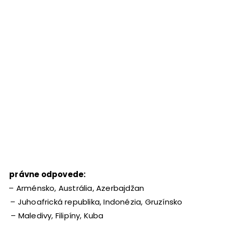
Správne odpovede:
1 – Arménsko, Austrália, Azerbajdžan
2 – Juhoafrická republika, Indonézia, Gruzínsko
3 – Maledivy, Filipíny, Kuba