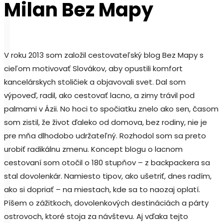
Milan Bez Mapy
V roku 2013 som založil cestovateľský blog Bez Mapy s
cieľom motivovať Slovákov, aby opustili komfort
kancelárskych stoličiek a objavovali svet. Dal som
výpoveď, radil, ako cestovať lacno, a zimy trávil pod
palmami v Ázii. No hoci to spočiatku znelo ako sen, časom
som zistil, že život ďaleko od domova, bez rodiny, nie je
pre mňa dlhodobo udržateľný. Rozhodol som sa preto
urobiť radikálnu zmenu. Koncept blogu o lacnom
cestovaní som otočil o 180 stupňov – z backpackera sa
stal dovolenkár. Namiesto tipov, ako ušetriť, dnes radím,
ako si dopriať – na miestach, kde sa to naozaj oplatí.
Píšem o zážitkoch, dovolenkových destináciách a párty
ostrovoch, ktoré stoja za návštevu. Aj vďaka tejto