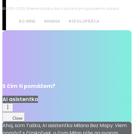
© 2013-2025 Šírenie obsahu iba s písomným povolením autora.
#O MNE
#KNIHA
#SPOLUPRÁCA
S čím ti pomôžem?
AI asistentka
Close
Ahoj, som Taška, AI asistentka Milana Bez Mapy. Viem
pomôcť s čímkoľvek, o čom Milan píše na svojom