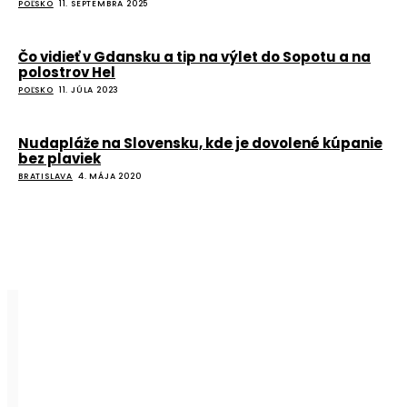
POĽSKO
11. SEPTEMBRA 2025
Čo vidieť v Gdansku a tip na výlet do Sopotu a na
polostrov Hel
POĽSKO
11. JÚLA 2023
Nudapláže na Slovensku, kde je dovolené kúpanie
bez plaviek
BRATISLAVA
4. MÁJA 2020