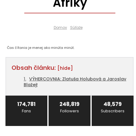
Afriky
Domov
Súťaže
Čas čítania je
menej ako minúta
minút.
Obsah článku:
[hide]
VÝHERCOVNIA: Zlatuša Holubová a Jaroslav
Blažej!
174,781
248,819
48,579
Fans
Followers
Subscribers