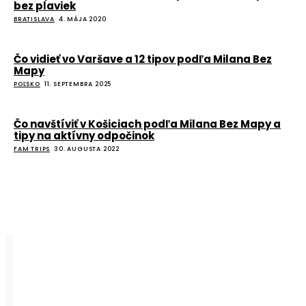
bez plaviek
BRATISLAVA
4. MÁJA 2020
Čo vidieť vo Varšave a 12 tipov podľa Milana Bez
Mapy
POĽSKO
11. SEPTEMBRA 2025
Čo navštíviť v Košiciach podľa Milana Bez Mapy a
tipy na aktívny odpočinok
FAM TRIPS
30. AUGUSTA 2022