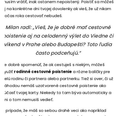
musím vrátiť, inak ostanem nepoistený. Poistiť sa môžeš
aj na konkrétne dni tvojej dovolenky ak vieš, že už nikam
počas roka cestovať nebudeš.
Milan radí: „Vieš, že je dobré mať cestovné
poistenie aj na celodenný výlet do Viedne či
víkend v Prahe alebo Budapešti? Toto ľudia
často podceňujú.“
Je dobré spomenúť, že ak cestuješ s niekým, môžeš
využiť
rodinné cestovné poistenie
a rôzne balíčky pre
celú rodinu či partnera alebo partnerku. Tiež si over, či už
náhodou nemáš uzatvorené cestovné poistenie ako
súčasť tvojej karty. Niekedy to tam býva automaticky a
ani o tom nemusíš vedieť.
V prípade, že máš so sebou drahé veci ako napríklad