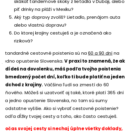
skákať tandemové skoky z lietadla v Dubaji, alebo
piť drinky na pláži v Mexiku?
Aký typ dopravy zvolíš? Lietadlo, prenájom auta
alebo vlastnú dopravu?
Do ktorej krajiny cestuješ a je označená ako
riziková?
Štandardné cestovné poistenia sú na
60 a 90 dní
na
jedno opustenie Slovenska.
V praxi to znamená, že ak
odídeš na dovolenku, máš podľa tvojho poistenia
obmedzený počet dní, koľko ti bude platiť na jeden
odchod z krajiny.
Väčšina ľudí sa zmestí do 60
dňového. Môžeš si uzatvoriť aj také, ktoré platí 365 dní
na jedno opustenie Slovenska, no tam sú sumy
podstatne vyššie. Ako si vybrať cestovné poistenie?
Podľa dĺžky tvojej cesty a toho, ako často cestuješ.
Počas svojej cesty si nechaj úplne všetky doklady,