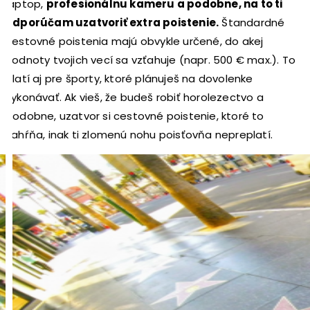
laptop,
profesionálnu kameru a podobne, na to ti
odporúčam uzatvoriť extra poistenie.
Štandardné
cestovné poistenia majú obvykle určené, do akej
hodnoty tvojich vecí sa vzťahuje (napr. 500 € max.). To
platí aj pre športy, ktoré plánuješ na dovolenke
vykonávať. Ak vieš, že budeš robiť horolezectvo a
podobne, uzatvor si cestovné poistenie, ktoré to
zahŕňa, inak ti zlomenú nohu poisťovňa nepreplatí.