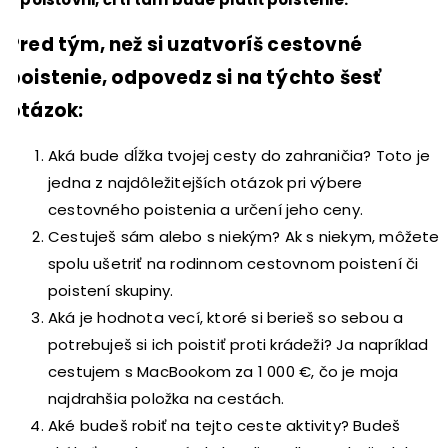
Pred tým, než si uzatvoríš cestovné
poistenie, odpovedz si na týchto šesť
otázok:
Aká bude dĺžka tvojej cesty do zahraničia? Toto je
jedna z najdôležitejších otázok pri výbere
cestovného poistenia a určení jeho ceny.
Cestuješ sám alebo s niekým? Ak s niekym, môžete
spolu ušetriť na rodinnom cestovnom poistení či
poistení skupiny.
Aká je hodnota vecí, ktoré si berieš so sebou a
potrebuješ si ich poistiť proti krádeži? Ja napríklad
cestujem s MacBookom za 1 000 €, čo je moja
najdrahšia položka na cestách.
Aké budeš robiť na tejto ceste aktivity? Budeš