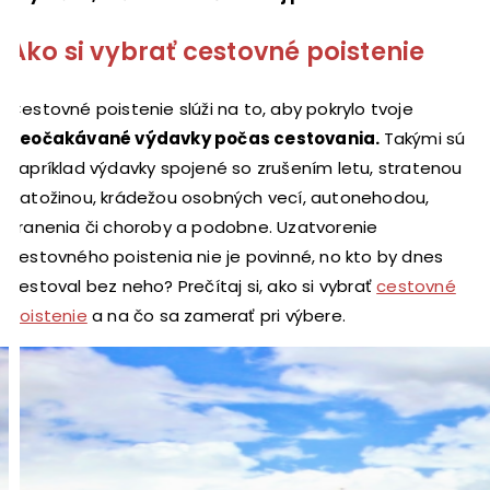
Ako si vybrať cestovné poistenie
Cestovné poistenie slúži na to, aby pokrylo tvoje
neočakávané výdavky počas cestovania.
Takými sú
napríklad výdavky spojené so zrušením letu, stratenou
batožinou, krádežou osobných vecí, autonehodou,
zranenia či choroby a podobne. Uzatvorenie
cestovného poistenia nie je povinné, no kto by dnes
cestoval bez neho? Prečítaj si, ako si vybrať
cestovné
poistenie
a na čo sa zamerať pri výbere.