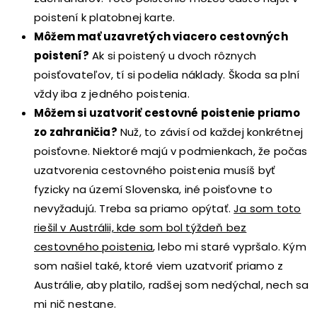
poistení k platobnej karte.
Môžem mať uzavretých viacero cestovných
poistení?
Ak si poistený u dvoch rôznych
poisťovateľov, tí si podelia náklady. Škoda sa plní
vždy iba z jedného poistenia.
Môžem si uzatvoriť cestovné poistenie priamo
zo zahraničia?
Nuž, to závisí od každej konkrétnej
poisťovne. Niektoré majú v podmienkach, že počas
uzatvorenia cestovného poistenia musíš byť
fyzicky na území Slovenska, iné poisťovne to
nevyžadujú. Treba sa priamo opýtať.
Ja som toto
riešil v Austrálii, kde som bol týždeň bez
cestovného poistenia
, lebo mi staré vypršalo. Kým
som našiel také, ktoré viem uzatvoriť priamo z
Austrálie, aby platilo, radšej som nedýchal, nech sa
mi nič nestane.