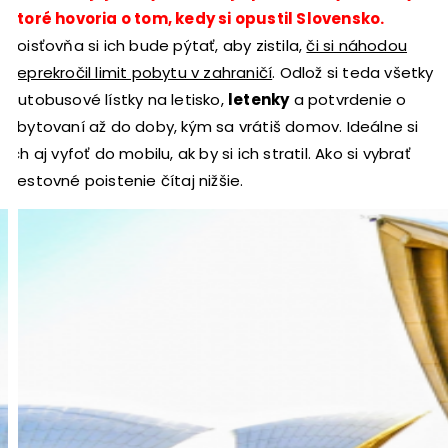
ktoré hovoria o tom, kedy si opustil Slovensko.
Poisťovňa si ich bude pýtať, aby zistila,
či si náhodou
neprekročil limit pobytu v zahraničí
. Odlož si teda všetky
autobusové lístky na letisko,
letenky
a potvrdenie o
ubytovaní až do doby, kým sa vrátiš domov. Ideálne si
ich aj vyfoť do mobilu, ak by si ich stratil. Ako si vybrať
cestovné poistenie čítaj nižšie.