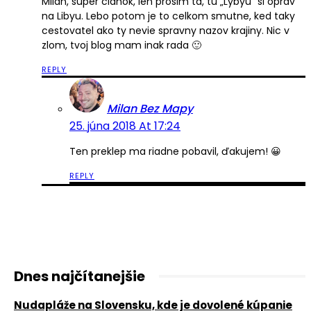
Milan, super clanok, len prosim ta, tu „Lybyu“ si oprav
na Libyu. Lebo potom je to celkom smutne, ked taky
cestovatel ako ty nevie spravny nazov krajiny. Nic v
zlom, tvoj blog mam inak rada 🙂
REPLY
Milan Bez Mapy
25. júna 2018 At 17:24
Ten preklep ma riadne pobavil, ďakujem! 😀
REPLY
Dnes najčítanejšie
Nudapláže na Slovensku, kde je dovolené kúpanie