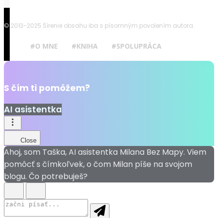
© 2013-2025 Šírenie obsahu iba s písomným povolením autora.
#O MNE
#KNIHA
#SPOLUPRÁCA
S čím ti pomôžem?
AI asistentka
Close
Ahoj, som Taška, AI asistentka Milana Bez Mapy. Viem
pomôcť s čímkoľvek, o čom Milan píše na svojom
blogu. Čo potrebuješ?