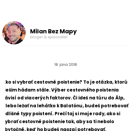
Milan Bez Mapy
bloger & spisovateľ
18. júna 2018
Ako si vybrať cestovné poistenie? To je otázka, ktorú
riešim hádam stále. Výber cestovného poistenia
závisí od viacerých faktorov. Či ideš na túru do Álp,
alebo ležať na lehátko k Balatónu, budeš potrebovať
odlišné typy poistení. Prečítaj si moje rady, ako si
vybrať cestovné poistenie tak, aby sa ti nebolo
zbytočné, keď ho budeš naozaj potrebovať.