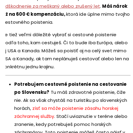
odškodnenie za meškaný alebo zrušený let
.
Máš nárok
až na 600 € kompenzáciu,
ktorá ide úplne mimo tvojho
cestovného poistenia.
Je tiež veľmi dôležité vybrať si cestovné poistenie
podľa toho, kam cestuješ. Či to bude iba Európa, alebo
aj USA a Kanada. Môžeš sa poistiť aj na celý svet mimo
USA a Kanady, ak tam neplánuješ cestovať alebo len na
konkrétnu jednu krajinu.
Potrebujem cestovné poistenie na cestovanie
po Slovensku?
Tu máš zdravotné poistenie, čiže
nie. Ak sa však chystáš na turistiku po slovenských
horách,
zísť sa môže poistenie zásahu horskej
záchrannej služby
. Stačí uviaznutie v teréne alebo
zranenie, kedy potrebuješ pomoc horských
záchranárov. Toto poistenie môžeš často nájsť v