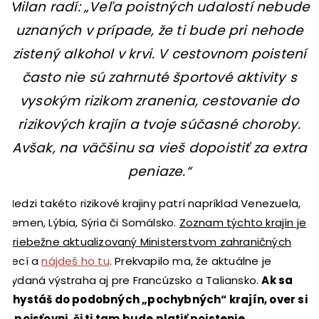
Milan radí: „Veľa poistných udalostí nebude
uznaných v prípade, že ti bude pri nehode
zistený alkohol v krvi. V cestovnom poistení
často nie sú zahrnuté športové aktivity s
vysokým rizikom zranenia, cestovanie do
rizikových krajín a tvoje súčasné choroby.
Avšak, na väčšinu sa vieš dopoistiť za extra
peniaze.“
Medzi takéto rizikové krajiny patrí napríklad Venezuela,
Jemen, Lýbia, Sýria či Somálsko.
Zoznam týchto krajín je
priebežne aktualizovaný Ministerstvom zahraničných
vecí a
nájdeš ho tu
. Prekvapilo ma, že aktuálne je
vydaná výstraha aj pre Francúzsko a Taliansko.
Ak sa
chystáš do podobných „pochybných“ krajín, over si
v poisťovni, či ti tam bude platiť poistenie.