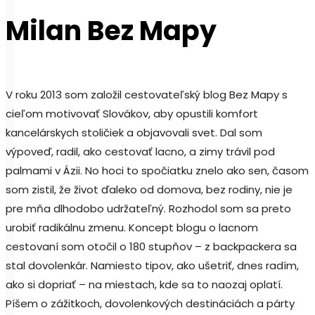
Milan Bez Mapy
V roku 2013 som založil cestovateľský blog Bez Mapy s
cieľom motivovať Slovákov, aby opustili komfort
kancelárskych stoličiek a objavovali svet. Dal som
výpoveď, radil, ako cestovať lacno, a zimy trávil pod
palmami v Ázii. No hoci to spočiatku znelo ako sen, časom
som zistil, že život ďaleko od domova, bez rodiny, nie je
pre mňa dlhodobo udržateľný. Rozhodol som sa preto
urobiť radikálnu zmenu. Koncept blogu o lacnom
cestovaní som otočil o 180 stupňov – z backpackera sa
stal dovolenkár. Namiesto tipov, ako ušetriť, dnes radím,
ako si dopriať – na miestach, kde sa to naozaj oplatí.
Píšem o zážitkoch, dovolenkových destináciách a párty