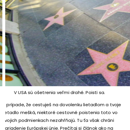
V USA sú ošetrenia veľmi drahé. Poisti sa.
V prípade, že cestuješ na dovolenku lietadlom a tvoje
lietadlo mešká, niektoré cestovné poistenia toto vo
svojich podmienkach nezahŕňajú. Tu ťa však chráni
nariadenie Európskej únie. Prečítaj si článok ako na