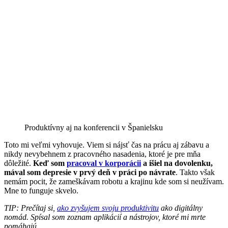
Produktívny aj na konferencii v Španielsku
Toto mi veľmi vyhovuje. Viem si nájsť čas na prácu aj zábavu a
nikdy nevybehnem z pracovného nasadenia, ktoré je pre mňa
dôležité.
Keď som
pracoval v korporácii
a išiel na dovolenku,
mával som depresie v prvý deň v práci po návrate
. Takto však
nemám pocit, že zameškávam robotu a krajinu kde som si neužívam.
Mne to funguje skvelo.
TIP: Prečítaj si,
ako zvyšujem svoju produktivitu
ako digitálny
nomád. Spísal som zoznam aplikácií a nástrojov, ktoré mi mrte
pomáhajú.