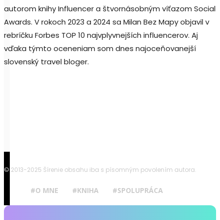
autorom knihy Influencer a štvornásobným víťazom Social
Awards. V rokoch 2023 a 2024 sa Milan Bez Mapy objavil v
rebríčku Forbes TOP 10 najvplyvnejších influencerov. Aj
vďaka týmto oceneniam som dnes najoceňovanejší
slovenský travel bloger.
© 2013-2025 Šírenie obsahu iba s písomným povolením autora.
#O MNE
#KNIHA
#SPOLUPRÁCA