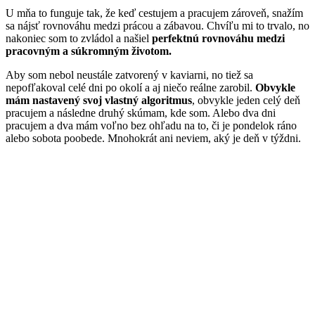
U mňa to funguje tak, že keď cestujem a pracujem zároveň, snažím
sa nájsť rovnováhu medzi prácou a zábavou. Chvíľu mi to trvalo, no
nakoniec som to zvládol a našiel
perfektnú rovnováhu medzi
pracovným a súkromným životom.
Aby som nebol neustále zatvorený v kaviarni, no tiež sa
nepofľakoval celé dni po okolí a aj niečo reálne zarobil.
Obvykle
mám nastavený svoj vlastný algoritmus
, obvykle jeden celý deň
pracujem a následne druhý skúmam, kde som. Alebo dva dni
pracujem a dva mám voľno bez ohľadu na to, či je pondelok ráno
alebo sobota poobede. Mnohokrát ani neviem, aký je deň v týždni.