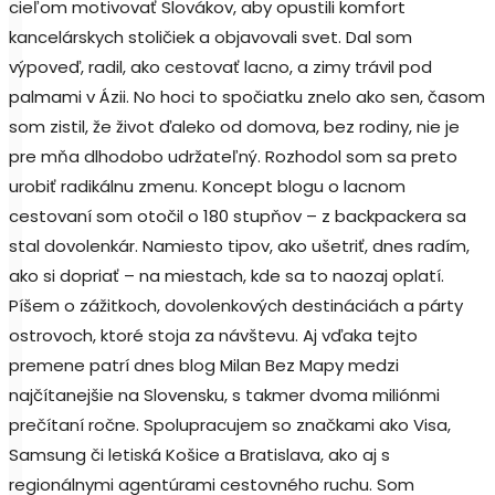
cieľom motivovať Slovákov, aby opustili komfort
kancelárskych stoličiek a objavovali svet. Dal som
výpoveď, radil, ako cestovať lacno, a zimy trávil pod
palmami v Ázii. No hoci to spočiatku znelo ako sen, časom
som zistil, že život ďaleko od domova, bez rodiny, nie je
pre mňa dlhodobo udržateľný. Rozhodol som sa preto
urobiť radikálnu zmenu. Koncept blogu o lacnom
cestovaní som otočil o 180 stupňov – z backpackera sa
stal dovolenkár. Namiesto tipov, ako ušetriť, dnes radím,
ako si dopriať – na miestach, kde sa to naozaj oplatí.
Píšem o zážitkoch, dovolenkových destináciách a párty
ostrovoch, ktoré stoja za návštevu. Aj vďaka tejto
premene patrí dnes blog Milan Bez Mapy medzi
najčítanejšie na Slovensku, s takmer dvoma miliónmi
prečítaní ročne. Spolupracujem so značkami ako Visa,
Samsung či letiská Košice a Bratislava, ako aj s
regionálnymi agentúrami cestovného ruchu. Som