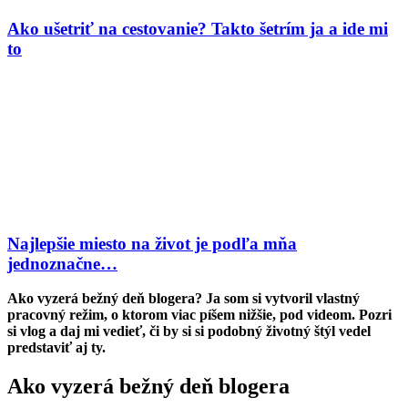
Ako ušetriť na cestovanie? Takto šetrím ja a ide mi
to
Najlepšie miesto na život je podľa mňa
jednoznačne…
Ako vyzerá bežný deň blogera? Ja som si vytvoril vlastný
pracovný režim, o ktorom viac píšem nižšie, pod videom. Pozri
si vlog a daj mi vedieť, či by si si podobný životný štýl vedel
predstaviť aj ty.
Ako vyzerá bežný deň blogera