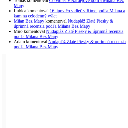
Tomas
komentoval
Čo vidieť v Bardejove podľa Milana Bez
Mapy
Ľubica
komentoval
16 tipov čo vidieť v Ríme podľa Milana a
kam na celodenný výlet
Milan Bez Mapy
komentoval
Nudapláž Zlaté Piesky &
úprimná recenzia podľa Milana Bez Mapy
Miro
komentoval
Nudapláž Zlaté Piesky & úprimná recenzia
podľa Milana Bez Mapy
Adam
komentoval
Nudapláž Zlaté Piesky & úprimná recenzia
podľa Milana Bez Mapy