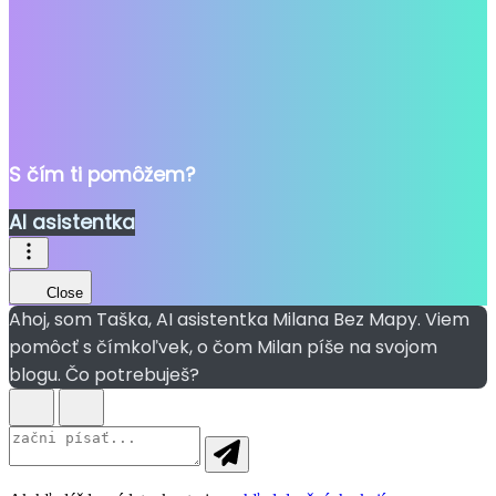
S čím ti pomôžem?
AI asistentka
Close
Ahoj, som Taška, AI asistentka Milana Bez Mapy. Viem
pomôcť s čímkoľvek, o čom Milan píše na svojom
blogu. Čo potrebuješ?