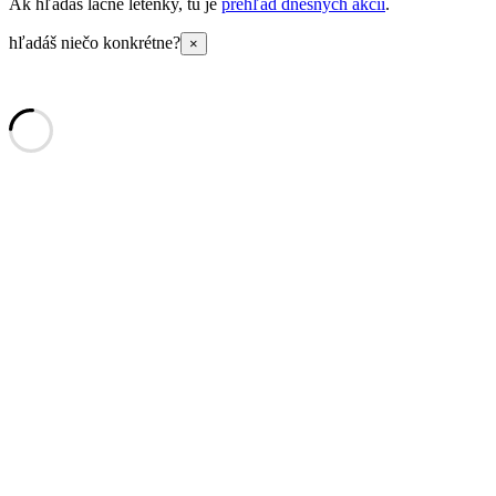
Ak hľadáš lacné letenky, tu je
prehľad dnešných akcií
.
hľadáš niečo konkrétne?
×