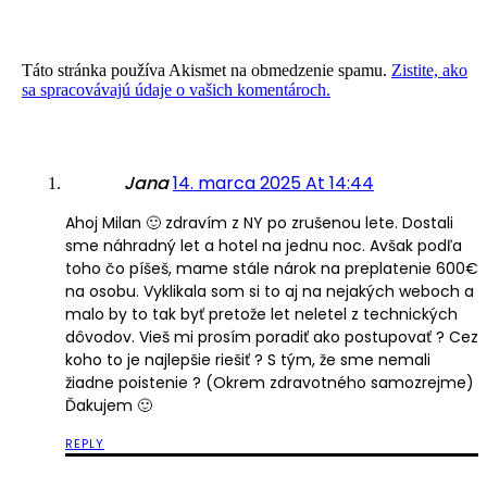
Táto stránka používa Akismet na obmedzenie spamu.
Zistite, ako
sa spracovávajú údaje o vašich komentároch.
Jana
14. marca 2025 At 14:44
Ahoj Milan 🙂 zdravím z NY po zrušenou lete. Dostali
sme náhradný let a hotel na jednu noc. Avšak podľa
toho čo píšeš, mame stále nárok na preplatenie 600€
na osobu. Vyklikala som si to aj na nejakých weboch a
malo by to tak byť pretože let neletel z technických
dôvodov. Vieš mi prosím poradiť ako postupovať ? Cez
koho to je najlepšie riešiť ? S tým, že sme nemali
žiadne poistenie ? (Okrem zdravotného samozrejme)
Ďakujem 🙂
REPLY