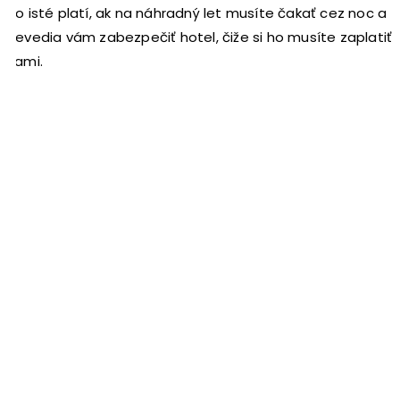
To isté platí, ak na náhradný let musíte čakať cez noc a
nevedia vám zabezpečiť hotel, čiže si ho musíte zaplatiť
sami.