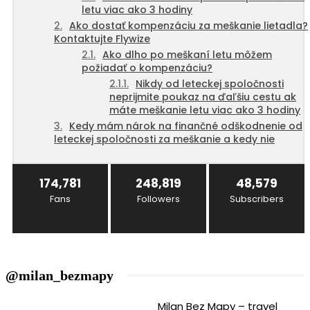
letu viac ako 3 hodiny
Ako dostať kompenzáciu za meškanie lietadla?
Kontaktujte Flywize
Ako dlho po meškaní letu môžem
požiadať o kompenzáciu?
Nikdy od leteckej spoločnosti
neprijmite poukaz na ďaľšiu cestu ak
máte meškanie letu viac ako 3 hodiny
Kedy mám nárok na finančné odškodnenie od
leteckej spoločnosti za meškanie a kedy nie
174,781
248,819
48,579
Fans
Followers
Subscribers
@milan_bezmapy
Milan Bez Mapy – travel