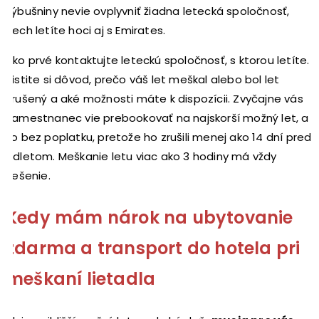
výbušniny nevie ovplyvniť žiadna letecká spoločnosť,
nech letíte hoci aj s Emirates.
Ako prvé kontaktujte leteckú spoločnosť, s ktorou letíte.
Zistite si dôvod, prečo váš let meškal alebo bol let
zrušený a aké možnosti máte k dispozícii. Zvyčajne vás
zamestnanec vie prebookovať na najskorší možný let, a
to bez poplatku, pretože ho zrušili menej ako 14 dní pred
odletom. Meškanie letu viac ako 3 hodiny má vždy
riešenie.
Kedy mám nárok na ubytovanie
zdarma a transport do hotela pri
meškaní lietadla