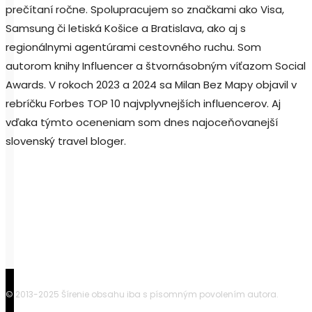
prečítaní ročne. Spolupracujem so značkami ako Visa,
Samsung či letiská Košice a Bratislava, ako aj s
regionálnymi agentúrami cestovného ruchu. Som
autorom knihy Influencer a štvornásobným víťazom Social
Awards. V rokoch 2023 a 2024 sa Milan Bez Mapy objavil v
rebríčku Forbes TOP 10 najvplyvnejších influencerov. Aj
vďaka týmto oceneniam som dnes najoceňovanejší
slovenský travel bloger.
© 2013-2025 Šírenie obsahu iba s písomným povolením autora.