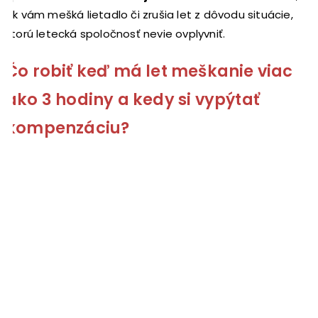
ak vám mešká lietadlo či zrušia let z dôvodu situácie,
ktorú letecká spoločnosť nevie ovplyvniť.
Čo robiť keď má let meškanie viac
ako 3 hodiny a kedy si vypýtať
kompenzáciu?