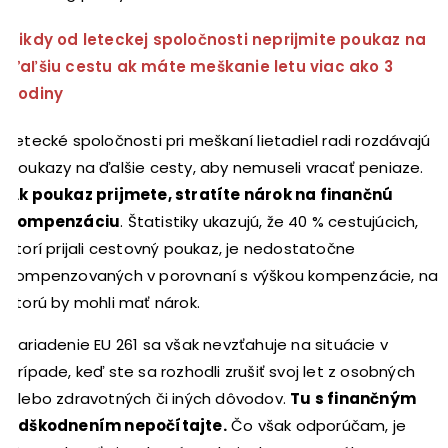
Nikdy od leteckej spoločnosti neprijmite poukaz na
ďaľšiu cestu ak máte meškanie letu viac ako 3
hodiny
Letecké spoločnosti pri meškaní lietadiel radi rozdávajú
poukazy na ďalšie cesty, aby nemuseli vracať peniaze.
Ak poukaz prijmete, stratíte nárok na finančnú
kompenzáciu
. Štatistiky ukazujú, že 40 % cestujúcich,
ktorí prijali cestovný poukaz, je nedostatočne
kompenzovaných v porovnaní s výškou kompenzácie, na
ktorú by mohli mať nárok.
Nariadenie EU 261 sa však nevzťahuje na situácie v
prípade, keď ste sa rozhodli zrušiť svoj let z osobných
alebo zdravotných či iných dôvodov.
Tu s finančným
odškodnením nepočítajte.
Čo však odporúčam, je