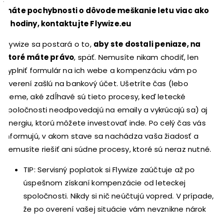
máte pochybnosti o dôvode meškanie letu viac ako
3 hodiny, kontaktujte Flywize.eu
Flywize sa postará o to,
aby ste dostali peniaze, na
ktoré máte právo
, späť. Nemusíte nikam chodiť, len
vyplniť formulár na ich webe a kompenzáciu vám po
overení zašlú na bankový účet. Ušetríte čas (lebo
vieme, aké zdĺhavé sú tieto procesy, keď letecké
spoločnosti neodpovedajú na emaily a vykrúcajú sa) aj
energiu, ktorú môžete investovať inde. Po celý čas vás
informujú, v akom stave sa nachádza vaša žiadosť a
nemusíte riešiť ani súdne procesy, ktoré sú neraz nutné.
TIP: Servisný poplatok s
i Flywize zaúčtuje až po
úspešnom získaní kompenzácie od leteckej
spoločnosti. Nikdy si nič neúčtujú vopred. V prípade,
že po overení vašej situácie vám nevznikne nárok