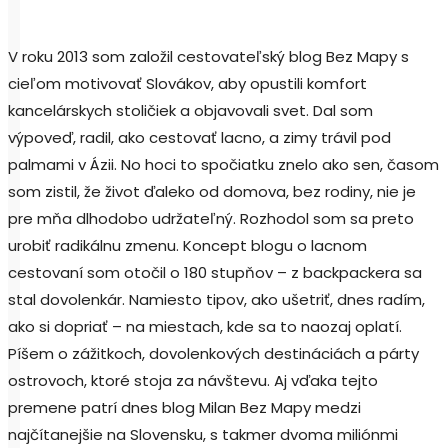
V roku 2013 som založil cestovateľský blog Bez Mapy s
cieľom motivovať Slovákov, aby opustili komfort
kancelárskych stoličiek a objavovali svet. Dal som
výpoveď, radil, ako cestovať lacno, a zimy trávil pod
palmami v Ázii. No hoci to spočiatku znelo ako sen, časom
som zistil, že život ďaleko od domova, bez rodiny, nie je
pre mňa dlhodobo udržateľný. Rozhodol som sa preto
urobiť radikálnu zmenu. Koncept blogu o lacnom
cestovaní som otočil o 180 stupňov – z backpackera sa
stal dovolenkár. Namiesto tipov, ako ušetriť, dnes radím,
ako si dopriať – na miestach, kde sa to naozaj oplatí.
Píšem o zážitkoch, dovolenkových destináciách a párty
ostrovoch, ktoré stoja za návštevu. Aj vďaka tejto
premene patrí dnes blog Milan Bez Mapy medzi
najčítanejšie na Slovensku, s takmer dvoma miliónmi