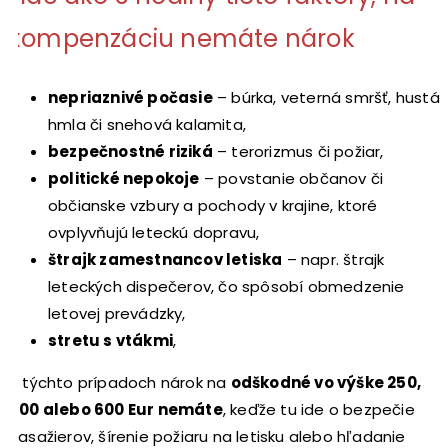
kompenzáciu nemáte nárok
nepriaznivé počasie
– búrka, veterná smršť, hustá
hmla či snehová kalamita,
bezpečnostné riziká
– terorizmus či požiar,
politické nepokoje
– povstanie občanov či
občianske vzbury a pochody v krajine, ktoré
ovplyvňujú leteckú dopravu,
štrajk zamestnancov letiska
– napr. štrajk
leteckých dispečerov, čo spôsobí obmedzenie
letovej prevádzky,
stretu s vtákmi
,
V týchto prípadoch nárok na
odškodné vo výške 250,
400 alebo 600 Eur nemáte
, keďže tu ide o bezpečie
pasažierov, šírenie požiaru na letisku alebo hľadanie