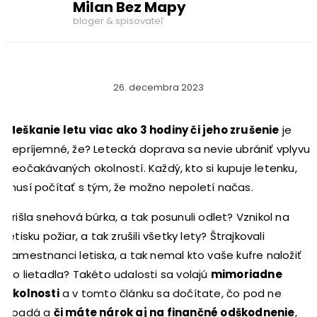
Milan Bez Mapy
bloger & spisovateľ
26. decembra 2023
Meškanie letu viac ako 3 hodiny či jeho zrušenie
je
nepríjemné, že? L
etecká doprava sa nevie ubrániť vplyvu
neočakávaných okolností. Každý, kto si kupuje letenku,
musí počítať s tým, že možno nepoletí načas.
Prišla snehová búrka, a tak posunuli odlet? Vznikol na
letisku požiar, a tak zrušili všetky lety? Štrajkovali
zamestnanci letiska, a tak nemal kto vaše kufre naložiť
do lietadla? Takéto udalosti sa volajú
mimoriadne
okolnosti
a v tomto článku sa dočítate, čo pod ne
spadá a
či máte nárok aj na finančné odškodnenie
,