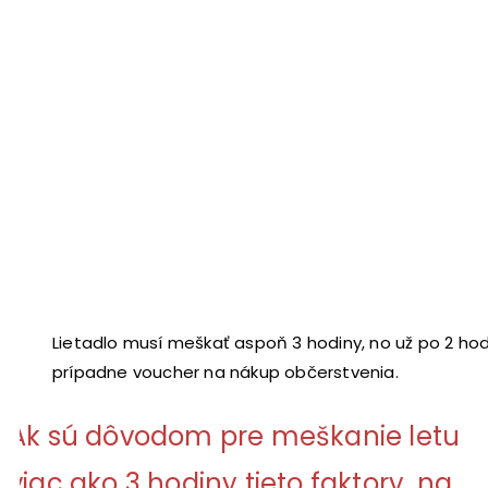
Lietadlo musí meškať aspoň 3 hodiny, no už po 2 ho
prípadne voucher na nákup občerstvenia.
Ak sú dôvodom pre meškanie letu
viac ako 3 hodiny tieto faktory, na