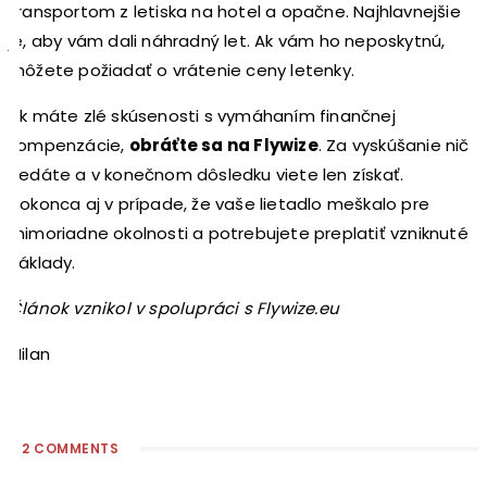
transportom z letiska na hotel a opačne. Najhlavnejšie
je, aby vám dali náhradný let. Ak vám ho neposkytnú,
môžete požiadať o vrátenie ceny letenky.
Ak máte zlé skúsenosti s vymáhaním finančnej
kompenzácie,
obráťte sa na Flywize
. Za vyskúšanie nič
nedáte a v konečnom dôsledku viete len získať.
Dokonca aj v prípade, že vaše lietadlo meškalo pre
mimoriadne okolnosti a potrebujete preplatiť vzniknuté
náklady.
Článok vznikol v spolupráci s Flywize.eu
Milan
2 COMMENTS