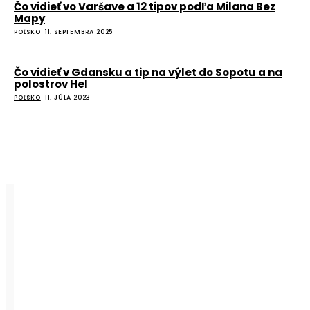
Čo vidieť vo Varšave a 12 tipov podľa Milana Bez
Mapy
POĽSKO
11. SEPTEMBRA 2025
Čo vidieť v Gdansku a tip na výlet do Sopotu a na
polostrov Hel
POĽSKO
11. JÚLA 2023