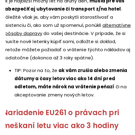
Ak je najbližší možný let na druhý deň,
musia pre vás
zabezpečiť aj ubytovanie či transport z/na hotel
.
Dôležité však je, aby vám poskytli starostlivosť a
asistenciu či, ako som už spomenul, ponúkli
alternatívne
spôsoby dopravy
do vašej destinácie. V prípade, že si
musíte nové letenky kúpiť sami, odložte si doklad,
pretože môžete požiadať o vrátenie týchto nákladov aj
dodatočne (dokonca až 3 roky spätne).
TIP: Pozor na to, že
ak vám zrušia alebo zmenia
dátumy a časy letov viac ako 14 dní pred
odletom, máte nárok na vrátenie peňazí
či na
akceptovanie zmeny nových letov.
Nariadenie EU261 o právach pri
meškaní letu viac ako 3 hodiny