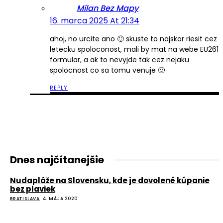
Milan Bez Mapy
16. marca 2025 At 21:34
ahoj, no urcite ano 🙂 skuste to najskor riesit cez
letecku spoloconost, mali by mat na webe EU261
formular, a ak to nevyjde tak cez nejaku
spolocnost co sa tomu venuje 🙂
REPLY
Dnes najčítanejšie
Nudapláže na Slovensku, kde je dovolené kúpanie
bez plaviek
BRATISLAVA
4. MÁJA 2020