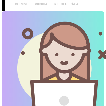
#O MNE
#KNIHA
#SPOLUPRÁCA