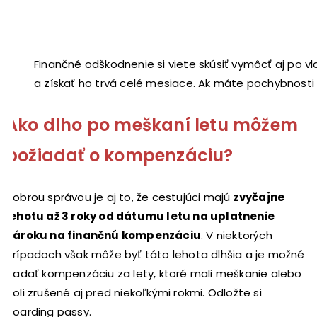
Finančné odškodnenie si viete skúsiť vymôcť aj po vla
a získať ho trvá celé mesiace. Ak máte pochybnosti 
Ako dlho po meškaní letu môžem
požiadať o kompenzáciu?
Dobrou správou je aj to, že cestujúci majú
zvyčajne
lehotu až 3 roky od dátumu letu na uplatnenie
nároku na finančnú kompenzáciu
. V niektorých
prípadoch však môže byť táto lehota dlhšia a je možné
žiadať kompenzáciu za lety, ktoré mali meškanie alebo
boli zrušené aj pred niekoľkými rokmi. Odložte si
boarding passy.