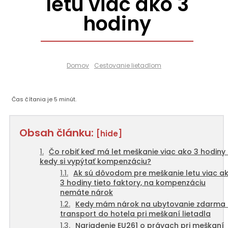
letu viac ako 3
hodiny
Domov
Cestovanie lietadlom
Čas čítania je
5
minút.
Obsah článku:
[hide]
Čo robiť keď má let meškanie viac ako 3 hodiny
kedy si vypýtať kompenzáciu?
Ak sú dôvodom pre meškanie letu viac a
3 hodiny tieto faktory, na kompenzáciu
nemáte nárok
Kedy mám nárok na ubytovanie zdarma
transport do hotela pri meškaní lietadla
Nariadenie EU261 o právach pri meškaní