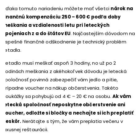
Vďaka tomuto nariadeniu môžete mať všetci
nárok na
finančnú kompenzáciu 250 – 600 € podľa doby
meškania a vzdialenosti letu pri leteckých
spojeniach z a do štátov EU
. Najčastejším dôvodom na
úspešné finančné odškodnenie je technický problém
lietadla.
Lietadlo musí meškať aspoň 3 hodiny, no už po 2
hodinách meškania z akéhokoľvek dôvodu je letecká
spoločnosť povinná zabezpečiť vám jedlo a pitie,
prípadne voucher na nákup občerstvenia. Takéto
poukážky sa pohybujú od 4 € – 20 € na osobu.
Ak vám
letecká spoločnosť neposkytne občerstvenie ani
voucher, odložte si bločky a nechajte si ich preplatiť
neskôr.
Nerátajte s tým, že vám preplatia večeru v
luxusnej reštaurácii.