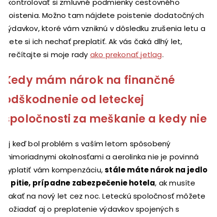
skontrolovať si zmluvné podmienky cestovného
poistenia. Možno tam nájdete poistenie dodatočných
výdavkov, ktoré vám vzniknú v dôsledku zrušenia letu a
viete si ich nechať preplatiť. Ak vás čaká dlhý let,
prečítajte si moje rady
ako prekonať jetlag
.
Kedy mám nárok na finančné
odškodnenie od leteckej
spoločnosti za meškanie a kedy nie
Aj keď bol problém s vaším letom spôsobený
mimoriadnymi okolnosťami a aerolinka nie je povinná
vyplatiť vám kompenzáciu,
stále máte nárok na jedlo
a pitie, prípadne zabezpečenie hotela
, ak musíte
čakať na nový let cez noc. Leteckú spoločnosť môžete
požiadať aj o preplatenie výdavkov spojených s