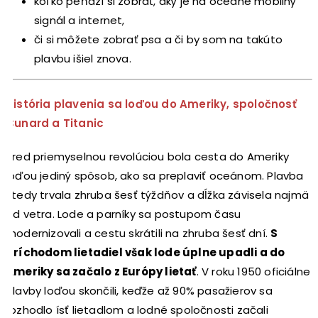
koľko peňazí si zobrať, aký je na oceáne mobilný
signál a internet,
či si môžete zobrať psa a či by som na takúto
plavbu išiel znova.
História plavenia sa loďou do Ameriky, spoločnosť
Cunard a Titanic
Pred priemyselnou revolúciou bola cesta do Ameriky
loďou jediný spôsob, ako sa preplaviť oceánom. Plavba
vtedy trvala zhruba šesť týždňov a dĺžka závisela najmä
od vetra. Lode a parníky sa postupom času
modernizovali a cestu skrátili na zhruba šesť dní.
S
príchodom lietadiel však lode úplne upadli a do
Ameriky sa začalo z Európy lietať
. V roku 1950 oficiálne
plavby loďou skončili, keďže až 90% pasažierov sa
rozhodlo ísť lietadlom a lodné spoločnosti začali