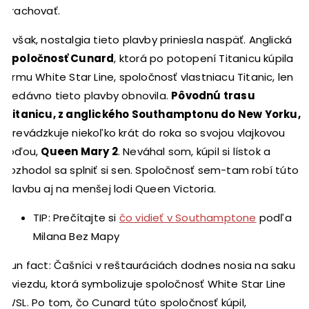
krachovať.
Avšak, nostalgia tieto plavby priniesla naspäť. Anglická
spoločnosť Cunard
, ktorá po potopení Titanicu kúpila
firmu White Star Line, spoločnosť vlastniacu Titanic, len
nedávno tieto plavby obnovila.
Pôvodnú trasu
Titanicu, z anglického Southamptonu do New Yorku,
prevádzkuje niekoľko krát do roka so svojou vlajkovou
loďou,
Queen Mary 2
. Neváhal som, kúpil si lístok a
rozhodol sa splniť si sen. Spoločnosť sem-tam robí túto
plavbu aj na menšej lodi Queen Victoria.
TIP: Prečítajte si
čo vidieť v Southamptone
podľa
Milana Bez Mapy
Fun fact: Čašníci v reštauráciách dodnes nosia na saku
hviezdu, ktorá symbolizuje spoločnosť White Star Line
WSL. Po tom, čo Cunard túto spoločnosť kúpil,