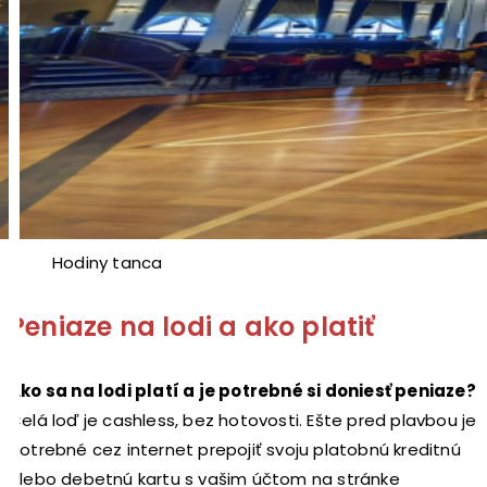
Hodiny tanca
Peniaze na lodi a ako platiť
Ako sa na lodi platí a je potrebné si doniesť peniaze?
Celá loď je cashless, bez hotovosti. Ešte pred plavbou je
potrebné cez internet prepojiť svoju platobnú kreditnú
alebo debetnú kartu s vašim účtom na stránke