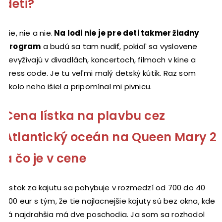
deti?
Nie, nie a nie.
Na lodi nie je pre deti takmer žiadny
program
a budú sa tam nudiť, pokiaľ sa vyslovene
nevyžívajú v divadlách, koncertoch, filmoch v kine a
dress code. Je tu veľmi malý detský kútik. Raz som
okolo neho išiel a pripomínal mi pivnicu.
Cena lístka na plavbu cez
Atlantický oceán na Queen Mary 2
a čo je v cene
Lístok za kajutu sa pohybuje v rozmedzí od 700 do 40
000 eur s tým, že tie najlacnejšie kajuty sú bez okna, kde
tá najdrahšia má dve poschodia. Ja som sa rozhodol