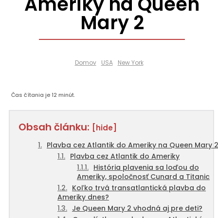
Ameriky na Queen
Mary 2
Domov
USA
New York
Čas čítania je
12
minút.
Obsah článku:
[hide]
Plavba cez Atlantik do Ameriky na Queen Mary 
Plavba cez Atlantik do Ameriky
História plavenia sa loďou do
Ameriky, spoločnosť Cunard a Titanic
Koľko trvá transatlantická plavba do
Ameriky dnes?
Je Queen Mary 2 vhodná aj pre deti?