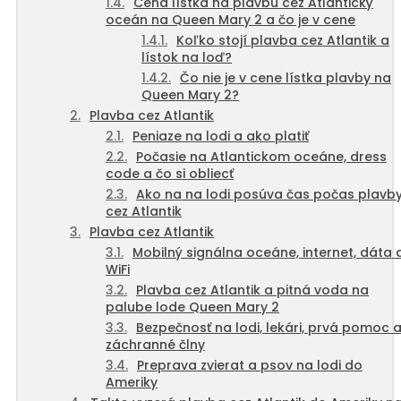
Cena lístka na plavbu cez Atlantický
oceán na Queen Mary 2 a čo je v cene
Koľko stojí plavba cez Atlantik a
lístok na loď?
Čo nie je v cene lístka plavby na
Queen Mary 2?
Plavba cez Atlantik
Peniaze na lodi a ako platiť
Počasie na Atlantickom oceáne, dress
code a čo si obliecť
Ako na na lodi posúva čas počas plavb
cez Atlantik
Plavba cez Atlantik
Mobilný signálna oceáne, internet, dáta 
WiFi
Plavba cez Atlantik a pitná voda na
palube lode Queen Mary 2
Bezpečnosť na lodi, lekári, prvá pomoc 
záchranné člny
Preprava zvierat a psov na lodi do
Ameriky