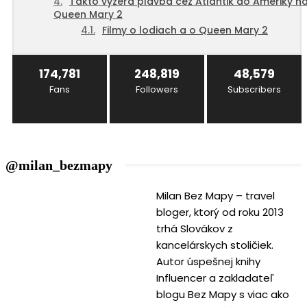
Takto vyzerá plavba cez Atlantik do Ameriky n
Queen Mary 2
Filmy o lodiach a o Queen Mary 2
174,781
248,819
48,579
Fans
Followers
Subscribers
@milan_bezmapy
Milan Bez Mapy – travel
bloger, ktorý od roku 2013
trhá Slovákov z
kancelárskych stoličiek.
Autor úspešnej knihy
Influencer a zakladateľ
blogu Bez Mapy s viac ako