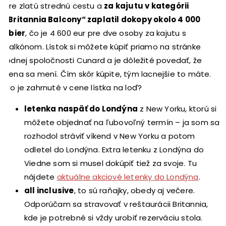
pre zlatú strednú cestu a
za kajutu v kategórii
„Britannia Balcony“ zaplatil dokopy okolo 4 000
libier
, čo je 4 600 eur pre dve osoby za kajutu s
balkónom. Lístok si môžete kúpiť priamo na stránke
lodnej spoločnosti Cunard a je dôležité povedať, že
cena sa mení. Čím skôr kúpite, tým lacnejšie to máte.
Čo je zahrnuté v cene lístka na loď?
letenka naspäť do Londýna
z New Yorku, ktorú si
môžete objednať na ľubovoľný termín – ja som sa
rozhodol stráviť víkend v New Yorku a potom
odletel do Londýna. Extra letenku z Londýna do
Viedne som si musel dokúpiť tiež za svoje. Tu
nájdete
aktuálne akciové letenky do Londýna
.
all inclusive
, to sú raňajky, obedy aj večere.
Odporúčam sa stravovať v reštaurácii Britannia,
kde je potrebné si vždy urobiť rezerváciu stola.