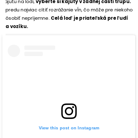
kajutu na lodi,
vyberte si kajuty v zadnej časti trupu.
Vpredu najviac cítiť rozrážanie vĺn, čo môže pre niekoho
pôsobiť nepríjemne.
Celá loď je priateľská pre ľudí
na vozíku.
View this post on Instagram