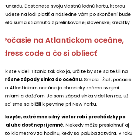
Cunardu. Dostanete svoju vlastnú lodnú kartu, ktorou
budete na lodi platiť a následne vám po skončení bude
celá suma stiahnutá z prelinkovanej slovenskej kreditky.
Počasie na Atlantickom oceáne,
dress code a čo si obliecť
Ak ste videli Titanic tak ako ja, určite by ste sa tešili na
krásne západy slnka do oceánu
. Smola. Žiaľ, počasie
na Atlantickom oceáne je chronicky známe svojimi
hmlami a dažďom. Ja som západ slnka videl len raz, už
keď sme sa blížili k pevnine pri New Yorku.
Navyše, extrémne silný vietor robí prechádzky po
palube dosť nepríjemné
. Niekedy môže presiahnuť aj
sto kilometrov za hodinu, kedy sa paluba zatvára. V roku