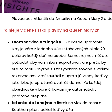
Plavba cez Atlantik do Ameriky na Queen Mary 2 a 
Čo nie je v cene lístka plavby na Queen Mary 2?
room service a tringelty –
Za každé upratanie
izby je vám z lodného účtu sťahovaných okolo 20
dolárov každý deň na osobu. Samozrejme, môžete
požiadať aby vám izbu neupratovali, ale prečo by
ste to robili. Chyžné sú zosynchronizované s vašimi
rezerváciami v reštaurácii a upratujú vtedy, keď vy
jete. Izba je uprataná dvakrát denne. Ku každej
objednávke v bare či kaviarni je automaticky
prirátané prepitné.
letenka do Londýna
a lístok na vlak do mesta
Southampton, odkiaľ loď vyráža