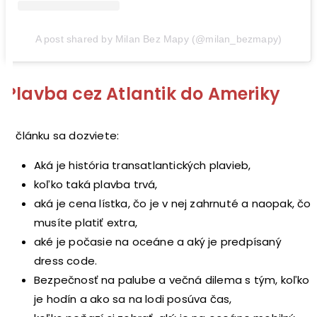
A post shared by Milan Bez Mapy (@milan_bezmapy)
Plavba cez Atlantik do Ameriky
V článku sa dozviete:
Aká je história transatlantických plavieb,
koľko taká plavba trvá,
aká je cena lístka, čo je v nej zahrnuté a naopak, čo
musíte platiť extra,
aké je počasie na oceáne a aký je predpísaný
dress code.
Bezpečnosť na palube a večná dilema s tým, koľko
je hodín a ako sa na lodi posúva čas,