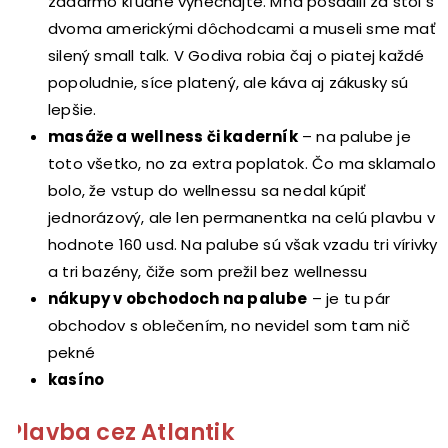
zadarmo kľudne vynechajte. Mňa posadili za stôl s
dvoma americkými dôchodcami a museli sme mať
silený small talk. V Godiva robia čaj o piatej každé
popoludnie, síce platený, ale káva aj zákusky sú
lepšie.
masáže a wellness či kaderník
– na palube je
toto všetko, no za extra poplatok. Čo ma sklamalo
bolo, že vstup do wellnessu sa nedal kúpiť
jednorázový, ale len permanentka na celú plavbu v
hodnote 160 usd. Na palube sú však vzadu tri vírivky
a tri bazény, čiže som prežil bez wellnessu
nákupy v obchodoch na palube
– je tu pár
obchodov s oblečením, no nevidel som tam nič
pekné
kasíno
Plavba cez Atlantik