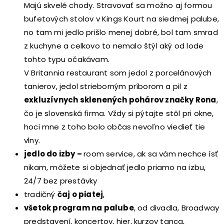
Majú skvelé chody. Stravovať sa možno aj formou
bufetových stolov v Kings Kourt na siedmej palube,
no tam mi jedlo prišlo menej dobré, bol tam smrad
z kuchyne a celkovo to nemalo štýl aký od lode
tohto typu očakávam.
V Britannia restaurant som jedol z porcelánových
tanierov, jedol strieborným príborom a pil z
exkluzívnych sklenených pohárov značky Rona
,
čo je slovenská firma. Vždy si pýtajte stôl pri okne,
hoci mne z toho bolo občas nevoľno viedieť tie
vlny.
jedlo do izby –
room service, ak sa vám nechce ísť
nikam, môžete si objednať jedlo priamo na izbu,
24/7 bez prestávky
tradičný
čaj o piatej
,
všetok program na palube
, od divadla, Broadway
predstavení, koncertov, hier, kurzov tanca,