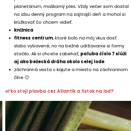
planetárium, maškarný ples. Vždy večer som dostal
na izbu denný program na zajtrajší deň a mohol si
krúžkovať čo chcem vidieť.
knižnica
fitness centrum
, ktoré bolo na môj vkus dosť
slabo vybavené, no na bežné udržiavanie si formy
stačilo. Ak si chcete zabehať,
paluba číslo 7 slúži
aj ako bežecká dráha okolo celej lode
.
záchranná vesta v kajute a miesto na záchrannom
člne 🙂
Koľko stojí plavba cez Atlantik a lístok na loď?