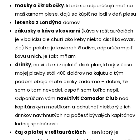
masky a škrabošky
, ktoré sa odporúčajú mať na
maškarnom plese, dajú sa kúpiť na lodi v deň plesu
letenka z Londýna
domov
zákusky a káva v kaviarni
(káva v reštauráciách
je v balíčku ale chutí ako keby niekto čistil kávovar,
zle) Na palube je kaviareň Godiva, odporúčam piť
kávu u nich, je fakt mňam
drinky
, no viete si zaplatiť drink plan, ktorý v čase
mojej plavby stál 400 dolárov na kajutu a tým
pádom obaja máte drinky zadarmo – dobre, že
som o tom nevedel, aspoň som toľko nepil.
Odporúčam vám
navštíviť Comodor Club
nad
kapitánskym mostíkom a ochutnať niektorý z ich
drinkov navrhnutých na počesť bývalých kapitánov
lodnej spoločnosti.
čaj o piatej v reštauráciách
– ten ktorý je