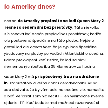
do Ameriky dnes?
Dnes sa
do Ameriky preplavíte na lodi Queen Mary 2
presne za sedem dní bez prestávky.
Táto niekoľko
tisíc tonová loď oceán preplaví bez problémov, keďže
bola postavená špeciálne na túto plavbu. Nejde o
výletnú loď ale
ocean liner
, čo je typ lode špeciálne
vybudovaný na plavby po vodách Atlantického oceánu.
Budete prekvapení, keď zistíte, že loď sa plaví
priemernou rýchlosťou iba 35 kilometrov za hodinu.
Queen Mary 2 má
prispôsobený trup na odrážanie
vĺn
, stabilizátory a veľmi dobrú aerodynamiku. Ak sa
teda obávate, že by vám bolo na oceáne zle, nemusíte
sa báť. Veľakrát som nič necítil – len výnimočne mierne
hojdanie. TIP: Keď budete mať možnosť rezervovať si