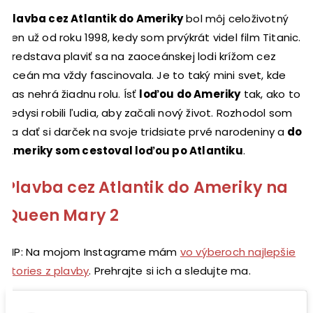
Plavba cez Atlantik do Ameriky
bol môj celoživotný
sen už od roku 1998, kedy som prvýkrát videl film Titanic.
Predstava plaviť sa na zaoceánskej lodi krížom cez
oceán ma vždy fascinovala. Je to taký mini svet, kde
čas nehrá žiadnu rolu. Ísť
loďou do Ameriky
tak, ako to
kedysi robili ľudia, aby začali nový život. Rozhodol som
sa dať si darček na svoje tridsiate prvé narodeniny a
do
Ameriky som cestoval loďou po Atlantiku
.
Plavba cez Atlantik do Ameriky na
Queen Mary 2
TIP: Na mojom Instagrame mám
vo výberoch najlepšie
stories z plavby
. Prehrajte si ich a sledujte ma.