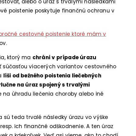
estovať, alebo o úraz s trvalými následkami
ové poistenie poskytuje finančnú ochranu v
oročné cestovné poistenie ktoré mám v
ov.
nia, ktorý ma
chráni v prípade úrazu
 súčasťou viacerých variantov cestovného
sa
líši od bežného poistenia liečebných
lučne na úraz spojený s trvalými
ie na úhradu liečenia choroby alebo iné
 sú teda trvalé následky úrazu vo výške
resp. ich finančné odškodnenie. A ten úraz
ek a kdekoľvek. Veď asi vieme, ako to chodí.