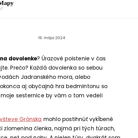
 Mapy
eľ
19. mája 2024
u na dovolenke
? Úrazové poistenie v čas
te. Prečo? Každá dovolenka so sebou
vo vodách Jadranského mora, alebo
dokonca aj obyčajná hra bedmintonu so
 moje sesternice by vám o tom vedeli
všteve Grónska
mohlo postihnúť vykĺbené
i zlomenina členka, najmä pri tých túrach,
ce, než pod nohy. A nielen túry, dvakrát som