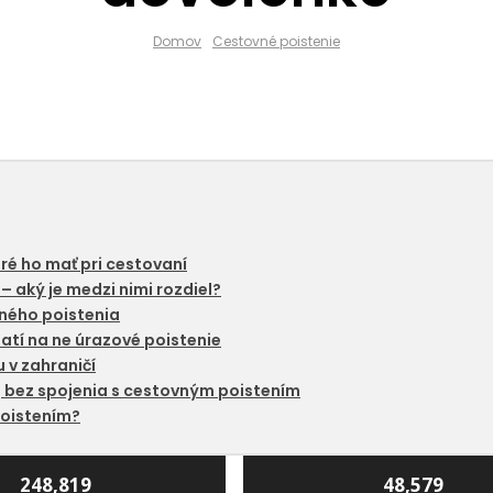
Domov
Cestovné poistenie
bré ho mať pri cestovaní
– aký je medzi nimi rozdiel?
ovného poistenia
latí na ne úrazové poistenie
 v zahraničí
j bez spojenia s cestovným poistením
poistením?
248,819
48,579