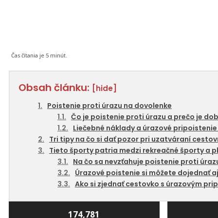
Čas čítania je
5
minút.
Obsah článku:
[hide]
Poistenie proti úrazu na dovolenke
Čo je poistenie proti úrazu a prečo je do
Liečebné náklady a úrazové pripoistenie 
Tri tipy na čo si dať pozor pri uzatváraní cest
Tieto športy patria medzi rekreačné športy a p
Na čo sa nevzťahuje poistenie proti úrazu
Úrazové poistenie si môžete dojednať a
Ako si zjednať cestovko s úrazovým pri
174,781