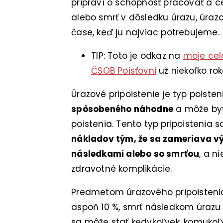
pripraví o schopnosť pracovať a c
alebo smrť v dôsledku úrazu, úraz
čase, keď ju najviac potrebujeme.
TIP: Toto je odkaz na
moje cel
ČSOB Poisťovni
už niekoľko rok
Úrazové pripoistenie je typ poiste
spôsobeného náhodne
a môže byť
poistenia. Tento typ pripoistenia 
nákladov tým, že sa zameriava vý
následkami alebo so smrťou
, a n
zdravotné komplikácie.
Predmetom úrazového pripoistenia
aspoň 10 %, smrť následkom úrazu 
sa môže stať kedykoľvek, komukoľv