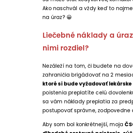
Ako naschvál a vždy keď to najme
na úraz? 😀
Liečebné náklady a úrazo
nimi rozdiel?
Nezáleží na tom, či budete na dov
zahraničia brigádovať na 2 mesia
ktoré si bude vyžadovať lekárske
poistenia preplatíte celú dovolen
sa vám náklady preplatia za predp
postupovať správne, zodpovedne a
Aby som bol konkrétnejší, moja
ČS