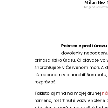
Milan Bez
bloger & spisovat
Poistenie proti úraz
dovolenky nepodceňuj
prináša riziko úrazu. Či plávate 
šnorchlujete v Červenom mori. A 
súrodencom vie narobiť šarapatu,
rozprávať.
Takisto aj mňa na mojej druhej
ná
rameno, roztrhnuté väzy v kolene č
kde viac pozeráte na okolité ľadov