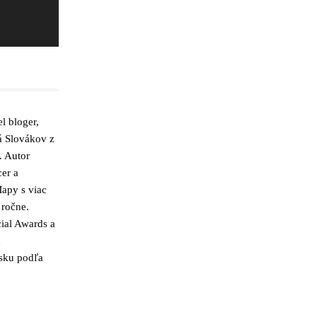
l bloger,
á Slovákov z
. Autor
cer a
apy s viac
 ročne.
ial Awards a
h
nsku podľa