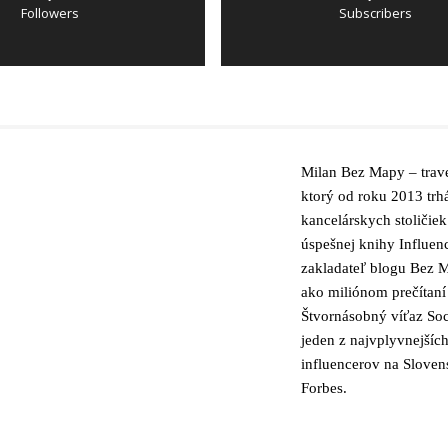
Followers
Subscribers
Milan Bez Mapy – trave
ktorý od roku 2013 trh
kancelárskych stoličiek
úspešnej knihy Influen
zakladateľ blogu Bez M
ako miliónom prečítaní
Štvornásobný víťaz Soc
jeden z najvplyvnejšíc
influencerov na Slove
Forbes.