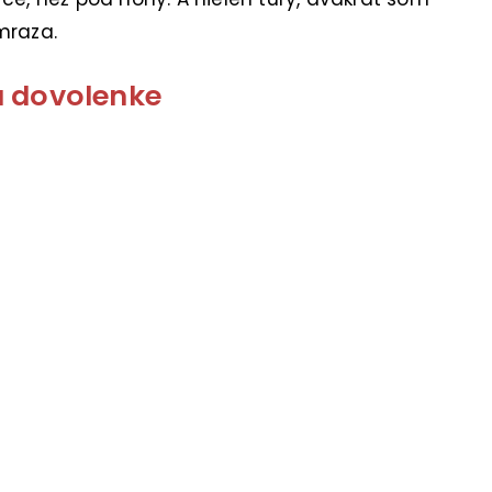
mraza.
na dovolenke