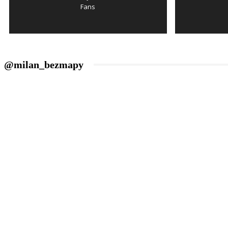
Fans
@milan_bezmapy