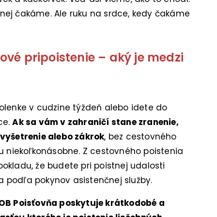
nej čakáme. Ale ruku na srdce, kedy čakáme
vé pripoistenie – aký je medzi
olenke v cudzine týždeň alebo idete do
ce.
Ak sa vám v zahraničí stane zranenie,
 vyšetrenie alebo zákrok
, bez cestovného
ku niekoľkonásobne. Z cestovného poistenia
okladu, že budete pri poistnej udalosti
 podľa pokynov asistenčnej služby.
OB Poisťovňa poskytuje krátkodobé a