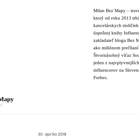
Milan Bez Mapy – trave
ktorý od roku 2013 trh
kancelárskych stoličiek
úspešnej knihy Influen
zakladateľ blogu Bez M
ako miliónom prečítaní
Štvornásobný víťaz Soc
jeden z najvplyvnejšíc
influencerov na Slove
Forbes.
 Mapy
eľ
30. apríla 2018