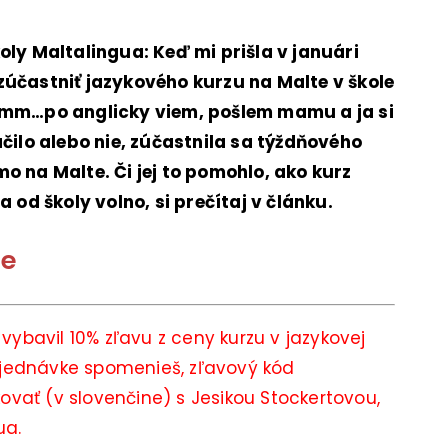
oly Maltalingua: Keď mi prišla v januári
zúčastniť jazykového kurzu na Malte v škole
 hmm…po anglicky viem, pošlem mamu a ja si
áčilo alebo nie, zúčastnila sa týždňového
o na Malte. Či jej to pomohlo, ako kurz
a od školy volno, si prečítaj v článku.
te
vybavil 10% zľavu z ceny kurzu v jazykovej
objednávke spomenieš, zľavový kód
ovať (v slovenčine) s Jesikou Stockertovou,
ua.