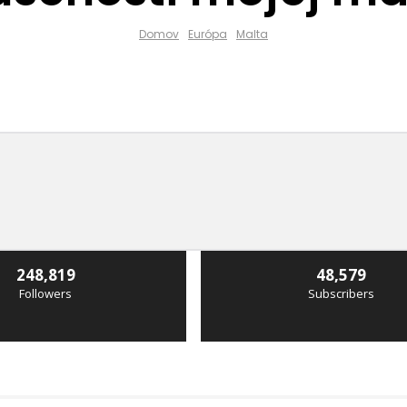
Domov
Európa
Malta
248,819
48,579
Followers
Subscribers