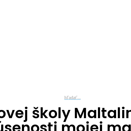
hľadať...
ovej školy Maltal
úsenosti mojej m