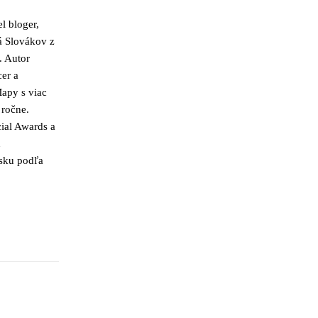
l bloger,
á Slovákov z
. Autor
cer a
apy s viac
 ročne.
ial Awards a
h
nsku podľa