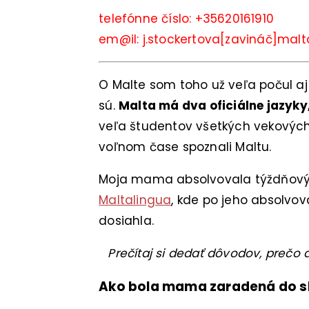
telefónne číslo: +35620161910
em@il: j.stockertova[zavináč]mal
O Malte som toho už veľa počul aj 
sú.
Malta má dva oficiálne jazyky
veľa študentov všetkých vekových 
voľnom čase spoznali Maltu.
Moja mama absolvovala týždňový ku
Maltalingua
, kde po jeho absolvov
dosiahla.
Prečítaj si dedať dôvodov, prečo
Ako bola mama zaradená do s