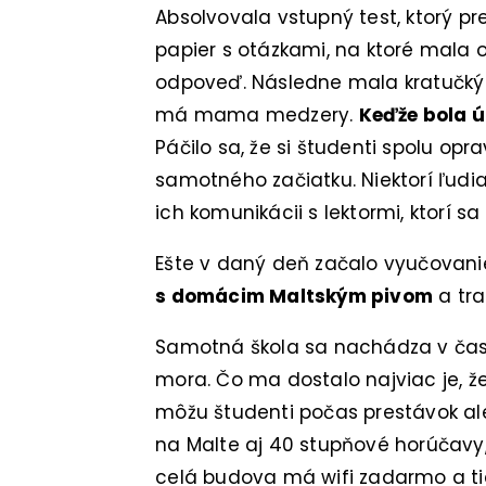
Absolvovala vstupný test, ktorý pr
papier s otázkami, na ktoré mala 
odpoveď. Následne mala kratučký p
má mama medzery.
Keďže bola úp
Páčilo sa, že si študenti spolu oprav
samotného začiatku. Niektorí ľudia v
ich komunikácii s lektormi, ktorí sa t
Ešte v daný deň začalo vyučovani
s domácim Maltským pivom
a tra
Samotná škola sa nachádza v čast
mora. Čo ma dostalo najviac je, ž
môžu študenti počas prestávok ale
na Malte aj 40 stupňové horúčavy, 
celá budova má wifi zadarmo a tiež