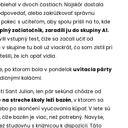
ebiehal v dvoch častiach. Najskôr dostala
odpovedať, alebo zakrúžkovať správnu
okec s učiteľom, aby spolu prišli na to, kde
lný začiatočník, zaradili ju do skupiny A1.
ili vstupný test, čiže sa začali učiť od
 skupine tu boli už viackrát, čo som zistil pri
ešili, že ich opäť vidia.
e, po ktorom bola v pondelok
uvítacia párty
dičnými koláčmi.
i Sant Julian, len pár sekúnd chôdze od
e
na streche školy leží bazén
, v ktorom sa
bo po skončení vyučovania kúpať. V lete sú
čiže bazén je viac, než potrebný. Navyše,
 študovňu s knižnicou k dispozícii. Táto