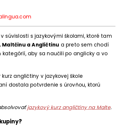
talingua.com
v súvislosti s jazykovými školami, ktoré tam
, Maltčinu a Angličtinu
a preto sem chodí
kategórií, aby sa naučili po anglicky a vo
rz angličtiny v jazykovej škole
aní dostala potvrdenie s úrovňou, ktorú
 absolvovať
jazykový kurz angličtiny na Malte
.
kupiny?