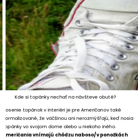
Kde si topánky nechať na návšteve obuté?
Nosenie topánok v interiéri je pre Američanov také
normalizované, že väčšinou ani nerozmýšľajú, keď nosia
topánky vo svojom dome alebo u niekoho iného.
Američania vnímajú chôdzu naboso/v ponožkách