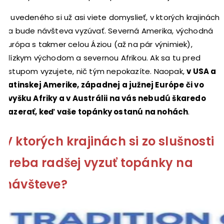
Z uvedeného si už asi viete domyslieť, v ktorých krajinách
sa bude návšteva vyzúvať. Severná Amerika, východná
Európa s takmer celou Áziou (až na pár výnimiek),
Blízkym východom a severnou Afrikou. Ak sa tu pred
vstupom vyzujete, nič tým nepokazíte. Naopak,
v USA a
Latinskej Amerike, západnej a južnej Európe či vo
zvyšku Afriky a v Austrálii na vás nebudú škaredo
zazerať, keď vaše topánky ostanú na nohách
.
V ktorých krajinách si zo slušnosti
treba radšej vyzuť topánky na
návšteve?