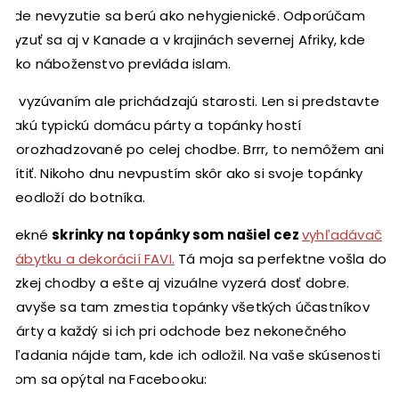
kde nevyzutie sa berú ako nehygienické. Odporúčam
vyzuť sa aj v Kanade a v krajinách severnej Afriky, kde
ako náboženstvo prevláda islam.
S vyzúvaním ale prichádzajú starosti. Len si predstavte
takú typickú domácu párty a topánky hostí
porozhadzované po celej chodbe. Brrr, to nemôžem ani
cítiť. Nikoho dnu nevpustím skôr ako si svoje topánky
neodloží do botníka.
Pekné
skrinky na topánky som našiel cez
vyhľadávač
nábytku a dekorácií FAVI.
Tá moja sa perfektne vošla do
úzkej chodby a ešte aj vizuálne vyzerá dosť dobre.
Navyše sa tam zmestia topánky všetkých účastníkov
párty a každý si ich pri odchode bez nekonečného
hľadania nájde tam, kde ich odložil. Na vaše skúsenosti
som sa opýtal na Facebooku: