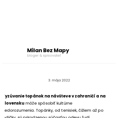
Milan Bez Mapy
bloger & spisovateľ
3. mája 2022
Vyzúvanie topánok na návšteve v zahraničí a na
Slovensku
môže spôsobiť kultúrne
nedorozumenia. Topánky, od tenisiek, čižiem až po
lodičky, sú prirodzenou súčasťou odevu ľudí.