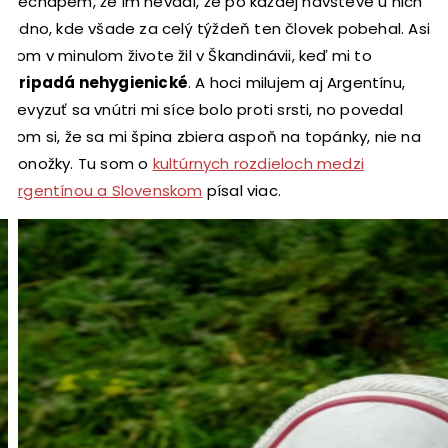
Nechápem, že im nevadí, že po každej návšteve u nich
vidno, kde všade za celý týždeň ten človek pobehal. Asi
som v minulom živote žil v Škandinávii, keď mi to
pripadá nehygienické
. A hoci milujem aj Argentínu,
nevyzuť sa vnútri mi síce bolo proti srsti, no povedal
som si, že sa mi špina zbiera aspoň na topánky, nie na
ponožky. Tu som o
kultúrnych rozdieloch medzi
Argentínou a Slovenskom
písal viac.