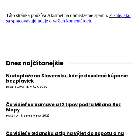
Táto stránka používa Akismet na obmedzenie spamu.
Zistite, ako
sa spracovávajú údaje o vašich komentároch.
Dnes najčítanejšie
Nudapláže na Slovensku, kde je dovolené kúpanie
bez plaviek
BRATISLAVA
4. MÁJA 2020
Čo vidieť vo Varšave a 12 tipov podľa Milana Bez
Mapy
POĽSKO
11. SEPTEMBRA 2025
Čo vidieť v Gdansku a tip na výlet do Sopotu a na