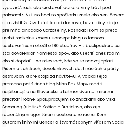
výpoveď, radil, ako cestovať lacno, a zimy trávil pod
palmami v Ázii. No hoci to spočiatku znelo ako sen, časom
som zistil, že život ďaleko od domova, bez rodiny, nie je
pre mňa dlhodobo udržateľný. Rozhodol som sa preto
urobiť radikálnu zmenu. Koncept blogu o lacnom
cestovaní som otočil o 180 stupňov – z backpackera sa
stal dovolenkár. Namiesto tipov, ako ušetriť, dnes radím,
ako si dopriať – na miestach, kde sa to naozaj oplatí.
Píšem o zážitkoch, dovolenkových destináciách a párty
ostrovoch, ktoré stoja za návštevu. Aj vďaka tejto
premene patrí dnes blog Milan Bez Mapy medzi
najčítanejšie na Slovensku, s takmer dvoma miliónmi
prečítaní ročne. Spolupracujem so značkami ako Visa,
Samsung či letiská Košice a Bratislava, ako aj s
regionálnymi agentúrami cestovného ruchu. Som
autorom knihy Influencer a štvornásobným víťazom Social