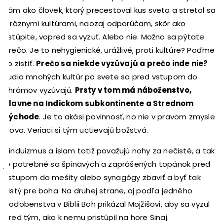
vám ako človek, ktorý precestoval kus sveta a stretol sa
s rôznymi kultúrami, naozaj odporúčam, skôr ako
vstúpite, vopred sa vyzuť. Alebo nie. Možno sa pýtate
prečo. Je to nehygienické, urážlivé, proti kultúre? Poďme
to zistiť.
Prečo sa niekde vyzúvajú a prečo inde nie?
Ľudia mnohých kultúr po svete sa pred vstupom do
chrámov vyzúvajú.
Prsty v tom má náboženstvo,
hlavne na Indickom subkontinente a Strednom
východe
. Je to akási povinnosť, no nie v pravom zmysle
slova. Veriaci si tým uctievajú božstvá.
Hinduizmus a islam totiž považujú nohy za nečisté, a tak
je potrebné sa špinavých a zaprášených topánok pred
vstupom do mešity alebo synagógy zbaviť a byť tak
čistý pre boha. Na druhej strane, aj podľa jedného
podobenstva v Biblii Boh prikázal Mojžišovi, aby sa vyzul
pred tým, ako k nemu pristúpil na hore Sinaj.