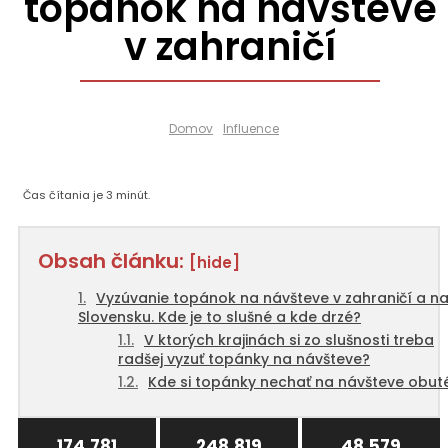
topánok na návšteve
v zahraničí
Domov
Influence
Čas čítania je
3
minút.
Obsah článku:
[hide]
Vyzúvanie topánok na návšteve v zahraničí a n
Slovensku. Kde je to slušné a kde drzé?
V ktorých krajinách si zo slušnosti treba
radšej vyzuť topánky na návšteve?
Kde si topánky nechať na návšteve obut
174,781
248,819
48,579