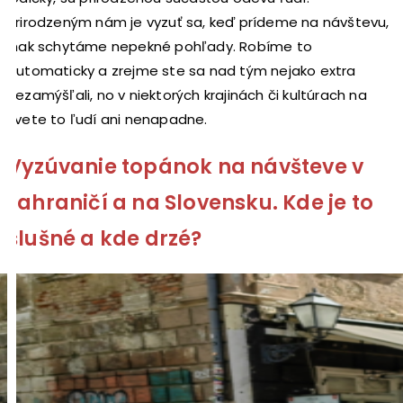
Prirodzeným nám je vyzuť sa, keď prídeme na návštevu,
inak schytáme nepekné pohľady. Robíme to
automaticky a zrejme ste sa nad tým nejako extra
nezamýšľali, no v niektorých krajinách či kultúrach na
svete to ľudí ani nenapadne.
Vyzúvanie topánok na návšteve v
zahraničí a na Slovensku. Kde je to
slušné a kde drzé?