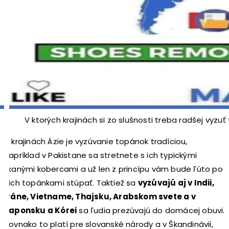
V ktorých krajinách si zo slušnosti treba radšej vyz
V krajinách Ázie je vyzúvanie topánok tradíciou,
napríklad v Pakistane sa stretnete s ich typickými
tkanými kobercami a už len z princípu vám bude ľúto po
nich topánkami stúpať. Taktiež sa
vyzúvajú aj v Indii,
Iráne, Vietname, Thajsku, Arabskom svete a v
Japonsku a Kórei
sa ľudia prezúvajú do domácej obuvi.
Rovnako to platí pre slovanské národy a v Škandinávii,