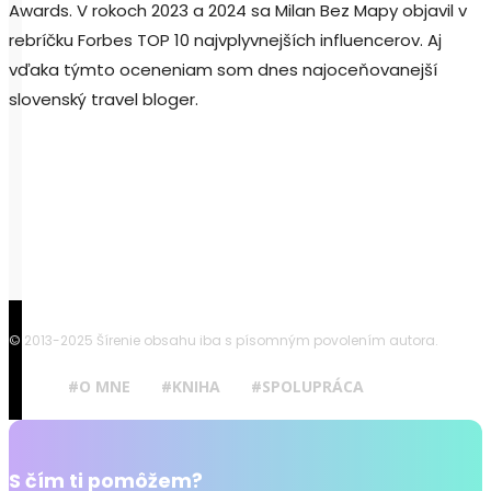
Awards. V rokoch 2023 a 2024 sa Milan Bez Mapy objavil v
rebríčku Forbes TOP 10 najvplyvnejších influencerov. Aj
vďaka týmto oceneniam som dnes najoceňovanejší
slovenský travel bloger.
© 2013-2025 Šírenie obsahu iba s písomným povolením autora.
#O MNE
#KNIHA
#SPOLUPRÁCA
S čím ti pomôžem?