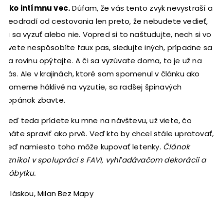
ako intímnu vec.
Dúfam, že vás tento zvyk nevystraší a
neodradí od cestovania len preto, že nebudete vedieť,
či sa vyzuť alebo nie. Vopred si to naštudujte, nech si vo
svete nespôsobíte faux pas, sledujte iných, prípadne sa
na rovinu opýtajte. A či sa vyzúvate doma, to je už na
vás. Ale v krajinách, ktoré som spomenul v článku ako
pomerne háklivé na vyzutie, sa radšej špinavých
topánok zbavte.
Keď teda prídete ku mne na návštevu, už viete, čo
máte spraviť ako prvé. Veď kto by chcel stále upratovať,
keď namiesto toho môže kupovať letenky.
Článok
vznikol v spolupráci s FAVI, vyhľadávačom dekorácií a
nábytku.
S láskou, Milan Bez Mapy