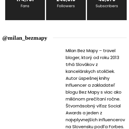
Fans
Followers
Subscribers
@milan_bezmapy
Milan Bez Mapy – travel
bloger, ktorý od roku 2013
trhá Slovákov z
kancelárskych stoličiek.
Autor úspešnej knihy
Influencer a zakladateľ
blogu Bez Mapy s viac ako
miliónom prečítaní ročne.
Štvornásobný víťaz Social
Awards a jeden z
najvplyvnejších influencerov
na Slovensku podľa Forbes.