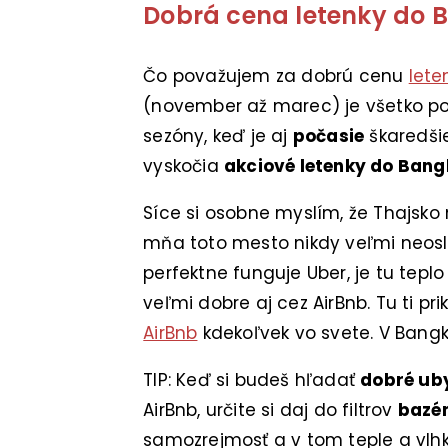
Dobrá cena letenky do 
Čo považujem za dobrú cenu
lete
(november až marec) je všetko p
sezóny, keď je aj
počasie
škaredši
vyskočia
akciové letenky do Ban
Síce si osobne myslím, že Thajsko 
mňa toto mesto nikdy veľmi neoslov
perfektne funguje Uber, je tu tepl
veľmi dobre aj cez AirBnb. Tu ti p
AirBnb
kdekoľvek vo svete. V Bangk
TIP: Keď si budeš hľadať
dobré ub
AirBnb, určite si daj do filtrov
bazé
samozrejmosť a v tom teple a vlh