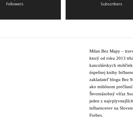
Followers
Subscribers
Milan Bez Mapy – trave
ktorý od roku 2013 trh
kancelárskych stoličiek
úspešnej knihy Influen
zakladateľ blogu Bez M
ako miliónom prečítaní
Štvornásobný víťaz Soc
jeden z najvplyvnejšíc
influencerov na Slove
Forbes.