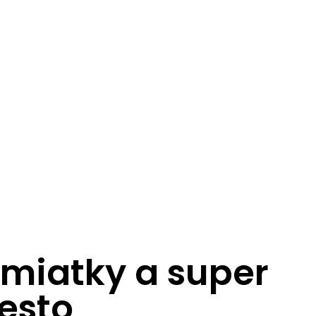
amiatky a super
esto