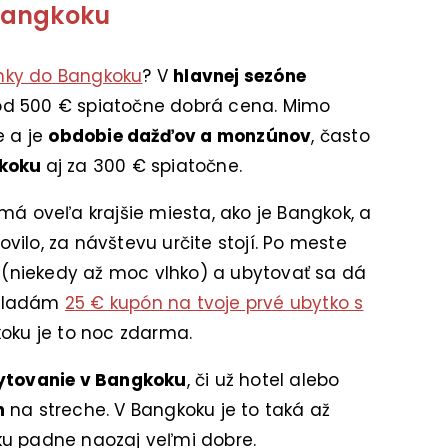
Bangkoku
nky do Bangkoku
? V
hlavnej sezóne
od 500 € spiatočne dobrá cena. Mimo
e a je
obdobie dažďov a monzúnov
, často
gkoku
aj za 300 € spiatočne.
má oveľa krajšie miesta, ako je Bangkok, a
ilo, za návštevu určite stojí. Po meste
o (niekedy až moc vlhko) a ubytovať sa dá
rikladám
25 € kupón na tvoje prvé ubytko s
oku je to noc zdarma.
ytovanie v Bangkoku
, či už hotel alebo
n
na streche. V Bangkoku je to taká až
ku padne naozaj veľmi dobre.