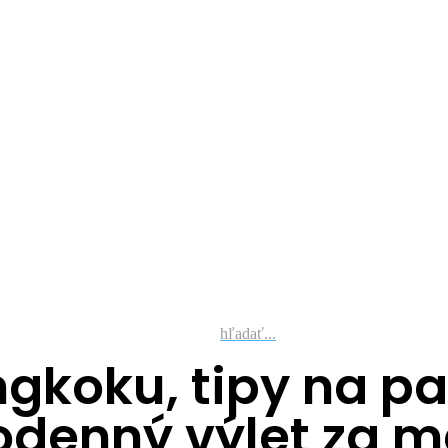
hľadať...
ngkoku, tipy na p
odenný výlet za m