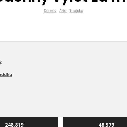
Domov
Ázia
Thajsko
y
Buddhu
248,819
48,579