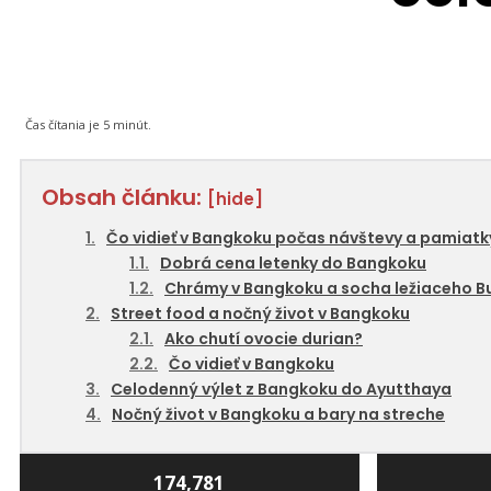
Čas čítania je
5
minút.
Obsah článku:
[hide]
Čo vidieť v Bangkoku počas návštevy a pamiatk
Dobrá cena letenky do Bangkoku
Chrámy v Bangkoku a socha ležiaceho 
Street food a nočný život v Bangkoku
Ako chutí ovocie durian?
Čo vidieť v Bangkoku
Celodenný výlet z Bangkoku do Ayutthaya
Nočný život v Bangkoku a bary na streche
174,781