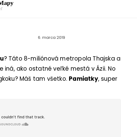
 Mapy
eľ
6. marca 2019
ku
? Táto 8-miliónová metropola Thajska a
e iná, ako ostatné veľké mestá v Ázii. No
ngkoku? Máš tam všetko.
Pamiatky
, super