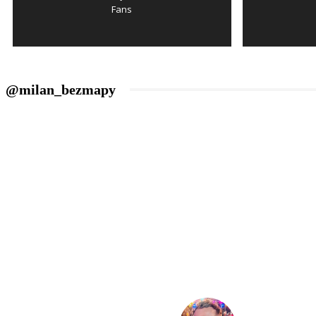
Fans
@milan_bezmapy