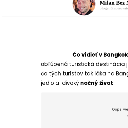
Milan Bez
bloger & spisovat
Čo vidieť v Bangko
obľúbená turistická destinácia j
čo tých turistov tak láka na Ba
jedlo aj divoký
nočný život
.