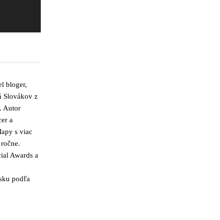
l bloger,
á Slovákov z
. Autor
cer a
apy s viac
 ročne.
ial Awards a
h
nsku podľa