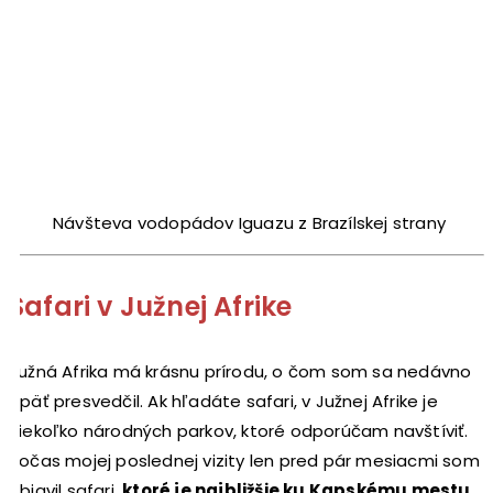
Návšteva vodopádov Iguazu z Brazílskej strany
Safari v Južnej Afrike
Južná Afrika má krásnu prírodu, o čom som sa nedávno
opäť presvedčil. Ak hľadáte safari, v Južnej Afrike je
niekoľko národných parkov, ktoré odporúčam navštíviť.
Počas mojej poslednej vizity len pred pár mesiacmi som
objavil safari,
ktoré je najbližšie ku Kapskému mestu,