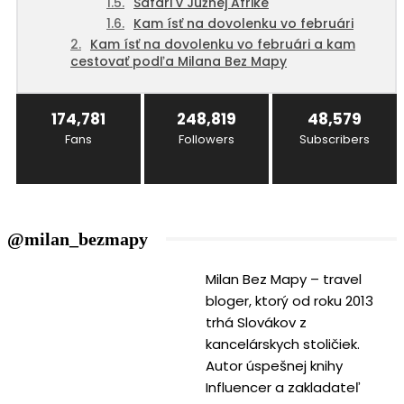
Safari v Južnej Afrike
Kam ísť na dovolenku vo februári
Kam ísť na dovolenku vo februári a kam
cestovať podľa Milana Bez Mapy
174,781
248,819
48,579
Fans
Followers
Subscribers
@milan_bezmapy
Milan Bez Mapy – travel
bloger, ktorý od roku 2013
trhá Slovákov z
kancelárskych stoličiek.
Autor úspešnej knihy
Influencer a zakladateľ