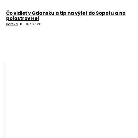
Čo vidieť v Gdansku a tip na výlet do Sopotu a na
polostrov Hel
POĽSKO
11. JÚLA 2023