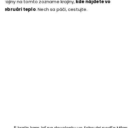
krajiny na tomto zozname krajiny,
kde nájdete vo
februári teplo
. Nech sa páči, cestujte.
5 krajín kam ísť na dovolenku vo februári podľa Mil