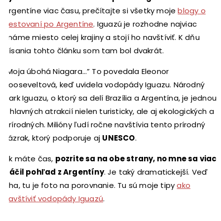
Argentíne viac času, prečítajte si všetky moje
blogy o
cestovaní po Argentíne
. Iguazú je rozhodne najviac
známe miesto celej krajiny a stojí ho navštíviť. K dňu
písania tohto článku som tam bol dvakrát.
“Moja úbohá Niagara…” To povedala Eleonor
Rooseveltová, keď uvidela vodopády Iguazu. Národný
park Iguazu, o ktorý sa delí Brazília a Argentína, je jednou
z hlavných atrakcií nielen turisticky, ale aj ekologických a
prírodných. Milióny ľudí ročne navštívia tento prírodný
zázrak, ktorý podporuje aj
UNESCO
.
Ak máte čas,
pozrite sa na obe strany, no mne sa viac
páčil pohľad z Argentíny
. Je taký dramatickejší. Veď
aha, tu je foto na porovnanie. Tu sú moje tipy
ako
navštíviť vodopády Iguazú
.