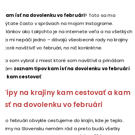
Kam ísť na dovolenku vo februári
? Toto sa ma
pýtate často v správach na mojom Instagrame.
Článkov ako takýchto je na internete veľa a na všetkých
sa mi nepáči jedno – dávajú všeobecné rady na krajiny
ktoré navštíviť vo februári, no nič konkrétne.
Ja som vybral z miest ktoré som navštívil a prinášam
vám
zoznam tipov kam ísť na dovolenku vo februári
a kam cestovať
.
Tipy na krajiny kam cestovať a kam
ísť na dovolenku vo februári
Vo februári obvykle cestujeme do krajín, kde je teplo.
Zimy na Slovensku nemám rád a preto budú všetky