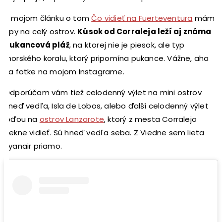
V mojom článku o tom
Čo vidieť na Fuerteventura
mám
tipy na celý ostrov.
Kúsok od Corraleja leží aj známa
pukancová pláž
, na ktorej nie je piesok, ale typ
morského koralu, ktorý pripomína pukance. Vážne, aha
na fotke na mojom Instagrame.
Odporúčam vám tiež celodenný výlet na mini ostrov
hneď vedľa, Isla de Lobos, alebo ďalší celodenný výlet
loďou na
ostrov Lanzarote
, ktorý z mesta Corralejo
pekne vidieť. Sú hneď vedľa seba. Z Viedne sem lieta
Ryanair priamo.