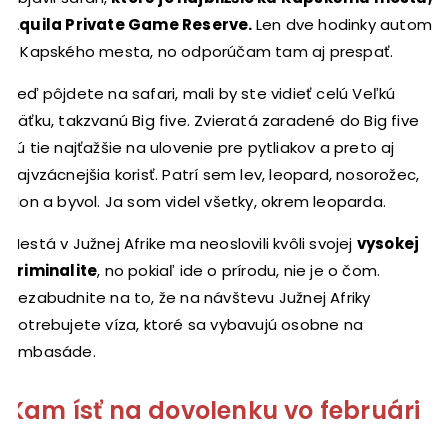
Aquila Private Game Reserve.
Len dve hodinky autom
z Kapského mesta, no odporúčam tam aj prespať.
Keď pôjdete na safari, mali by ste vidieť celú Veľkú
päťku, takzvanú Big five. Zvieratá zaradené do Big five
sú tie najťažšie na ulovenie pre pytliakov a preto aj
najvzácnejšia korisť. Patrí sem lev, leopard, nosorožec,
slon a byvol. Ja som videl všetky, okrem leoparda.
Mestá v Južnej Afrike ma neoslovili kvôli svojej
vysokej
kriminalite
, no pokiaľ ide o prírodu, nie je o čom.
Nezabudnite na to, že na návštevu Južnej Afriky
potrebujete víza, ktoré sa vybavujú osobne na
ambasáde.
Kam ísť na dovolenku vo februári