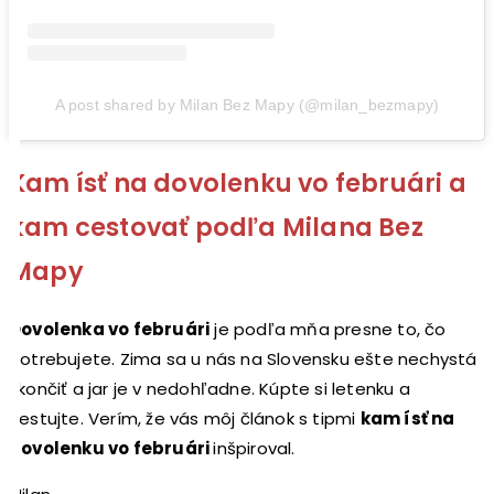
A post shared by Milan Bez Mapy (@milan_bezmapy)
Kam ísť na dovolenku vo februári a
kam cestovať podľa Milana Bez
Mapy
Dovolenka vo februári
je podľa mňa presne to, čo
potrebujete. Zima sa u nás na Slovensku ešte nechystá
skončiť a jar je v nedohľadne. Kúpte si letenku a
cestujte. Verím, že vás môj článok s tipmi
kam ísť na
dovolenku vo februári
inšpiroval.