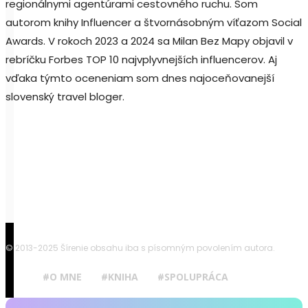
regionálnymi agentúrami cestovného ruchu. Som
autorom knihy Influencer a štvornásobným víťazom Social
Awards. V rokoch 2023 a 2024 sa Milan Bez Mapy objavil v
rebríčku Forbes TOP 10 najvplyvnejších influencerov. Aj
vďaka týmto oceneniam som dnes najoceňovanejší
slovenský travel bloger.
© 2013-2025 Šírenie obsahu iba s písomným povolením autora.
#O MNE
#KNIHA
#SPOLUPRÁCA