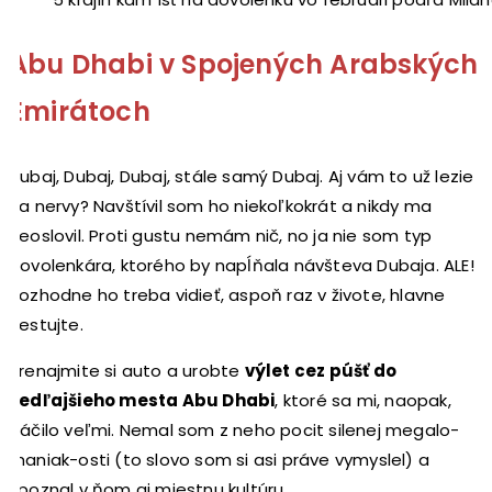
Abu Dhabi v Spojených Arabských
Emirátoch
Dubaj, Dubaj, Dubaj, stále samý Dubaj. Aj vám to už lezie
na nervy? Navštívil som ho niekoľkokrát a nikdy ma
neoslovil. Proti gustu nemám nič, no ja nie som typ
dovolenkára, ktorého by napĺňala návšteva Dubaja. ALE!
Rozhodne ho treba vidieť, aspoň raz v živote, hlavne
cestujte.
Prenajmite si auto a urobte
výlet cez púšť do
vedľajšieho mesta Abu Dhabi
, ktoré sa mi, naopak,
páčilo veľmi. Nemal som z neho pocit silenej megalo-
maniak-osti (to slovo som si asi práve vymyslel) a
spoznal v ňom aj miestnu kultúru.