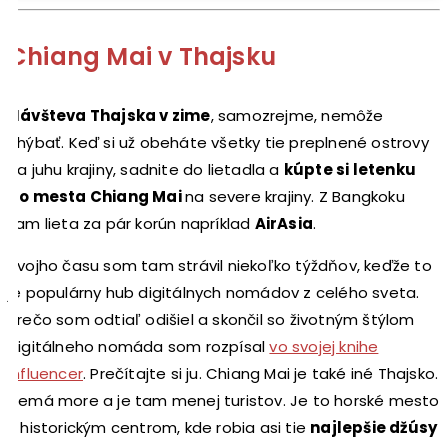
Chiang Mai v Thajsku
Návšteva Thajska v zime
, samozrejme, nemôže
chýbať. Keď si už obeháte všetky tie preplnené ostrovy
na juhu krajiny, sadnite do lietadla a
kúpte si letenku
do mesta Chiang Mai
na severe krajiny. Z Bangkoku
tam lieta za pár korún napríklad
AirAsia
.
Svojho času som tam strávil niekoľko týždňov, keďže to
je populárny hub digitálnych nomádov z celého sveta.
Prečo som odtiaľ odišiel a skončil so životným štýlom
digitálneho nomáda som rozpísal
vo svojej knihe
Influencer
. Prečítajte si ju. Chiang Mai je také iné Thajsko.
Nemá more a je tam menej turistov. Je to horské mesto
s historickým centrom, kde robia asi tie
najlepšie džúsy