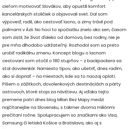
cieľom motivovať Slovákov, aby opustili komfort
kancelárskych stoličiek a objavovali svet. Dal som
výpoveď, radil, ako cestovať lacno, a zimy trávil pod
palmami v Ázii. No hoci to spočiatku znelo ako sen, časom
som zistil, že život ďaleko od domova, bez rodiny, nie je
pre mňa dlhodobo udržateľný. Rozhodol som sa preto
urobiť radikálnu zmenu. Koncept blogu o lacnom
cestovaní som otočil o 180 stupňov – z backpackera sa
stal dovolenkár. Namiesto tipov, ako ušetriť, dnes radím,
ako si dopriať – na miestach, kde sa to naozaj oplatí.
Píšem o zážitkoch, dovolenkových destináciách a párty
ostrovoch, ktoré stoja za návštevu. Aj vďaka tejto
premene patrí dnes blog Milan Bez Mapy medzi
najčítanejšie na Slovensku, s takmer dvoma miliónmi
prečítaní ročne. Spolupracujem so značkami ako Visa,
Samsung či letiská Košice a Bratislava, ako aj s