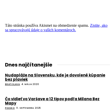
Táto stránka používa Akismet na obmedzenie spamu.
Zistite, ako
sa spracovávajú údaje o vašich komentároch.
Dnes najčítanejšie
Nudapláže na Slovensku, kde je dovolené kúpanie
bez plaviek
BRATISLAVA
4. MÁJA 2020
Čo vidieť vo Varšave a 12 tipov podľa Milana Bez
Mapy
POĽSKO
11. SEPTEMBRA 2025