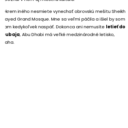
Okrem iného nesmiete vynechať obrovskú mešitu Sheikh
Zayed Grand Mosque. Mne sa veľmi páčila a išiel by som
tam kedykoľvek naspäť. Dokonca ani nemusíte
letieť do
Dubaja
, Abu Dhabi má veľké medzinárodné letisko,
haha.