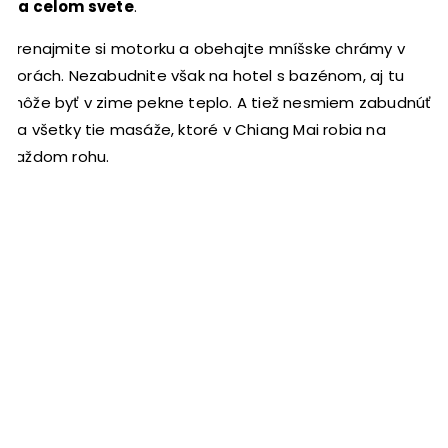
na celom svete
.
Prenajmite si motorku a obehajte mníšske chrámy v
horách. Nezabudnite však na hotel s bazénom, aj tu
môže byť v zime pekne teplo. A tiež nesmiem zabudnúť
na všetky tie masáže, ktoré v Chiang Mai robia na
každom rohu.