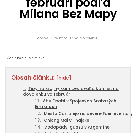
februári podľa
Milana Bez Mapy
Domov
Tipy kam ísť na dovolenku
Čas čítania je
4
minút.
Obsah článku:
[hide]
Tipy na krajiny kam cestovať a kam ísť na
dovolenku vo februári
Abu Dhabi v Spojených Arabských
Emirátoch
Mesto Corralejo na severe Fuerteventury
Chiang Mai v Thajsku
Vodopády Iguazú v Argentíne