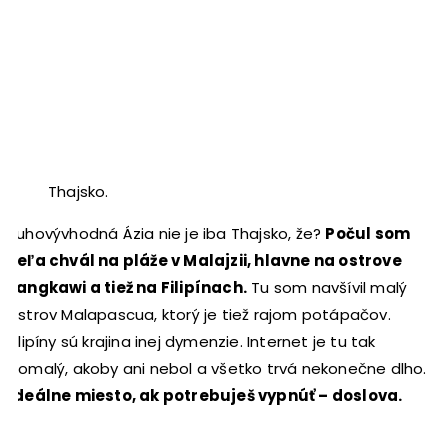
Thajsko.
Juhovývhodná Ázia nie je iba Thajsko, že?
Počul som
veľa chvál na pláže v Malajzii, hlavne na ostrove
Langkawi a tiež na Filipínach.
Tu som navšívil malý
ostrov Malapascua, ktorý je tiež rajom potápačov.
Filipíny sú krajina inej dymenzie. Internet je tu tak
pomalý, akoby ani nebol a všetko trvá nekonečne dlho.
Ideálne miesto, ak potrebuješ vypnúť – doslova.