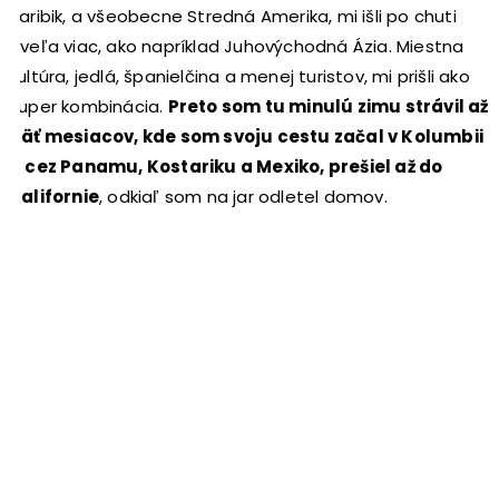
Karibik, a všeobecne Stredná Amerika, mi išli po chuti
oveľa viac, ako napríklad Juhovýchodná Ázia. Miestna
kultúra, jedlá, španielčina a menej turistov, mi prišli ako
super kombinácia.
Preto som tu minulú zimu strávil až
päť mesiacov, kde som svoju cestu začal v Kolumbii
a cez Panamu, Kostariku a Mexiko, prešiel až do
Kalifornie
, odkiaľ som na jar odletel domov.