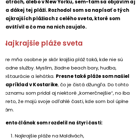
Tatrách, alebo v New Yorku, sem-tam sa objavím aj
na dákej tej pláži. Rozhodol som sa napísať o tých
najkrajších plážiach z celého sveta, ktoré som
navštívil a čo ma na nich zaujalo.
Najkrajšie pláže sveta
Pre mňa osobne je skôr krajšia pláž taká, kde nie sú
žiadne služby. Myslím, žiadne beach bary, hudba,
reštaurácie a lehátka.
Presne také pláže som našiel
napríklad v Kostarike
, čo je čistá džungľa. Do tohto
zoznamu som pridal aj niektoré „komerčnejšie“, no iba
preto, že majú svoje odľahlé časti, kde som bol úplne
sám.
Tento článok som rozdelil na štyri časti:
Najkrajšie pláže na Maldivách,