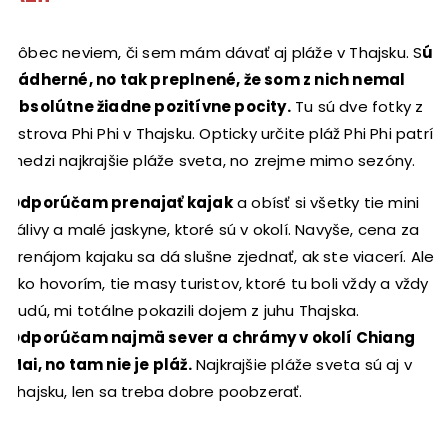
Vôbec neviem, či sem mám dávať aj pláže v Thajsku. S
ú
nádherné, no tak preplnené, že som z nich nemal
absolútne žiadne pozitívne pocity.
Tu sú dve fotky z
ostrova Phi Phi v Thajsku. Opticky určite pláž Phi Phi patrí
medzi najkrajšie pláže sveta, no zrejme mimo sezóny.
Odporúčam prenajať kajak
a obísť si všetky tie mini
zálivy a malé jaskyne, ktoré sú v okolí. Navyše, cena za
prenájom kajaku sa dá slušne zjednať, ak ste viacerí. Ale
ako hovorím, tie masy turistov, ktoré tu boli vždy a vždy
budú, mi totálne pokazili dojem z juhu Thajska.
Odporúčam najmä sever a chrámy v okolí Chiang
Mai, no tam nie je pláž.
Najkrajšie pláže sveta sú aj v
Thajsku, len sa treba dobre poobzerať.