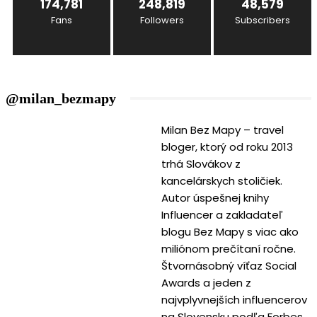
174,781
248,819
48,579
Fans
Followers
Subscribers
@milan_bezmapy
Milan Bez Mapy – travel
bloger, ktorý od roku 2013
trhá Slovákov z
kancelárskych stoličiek.
Autor úspešnej knihy
Influencer a zakladateľ
blogu Bez Mapy s viac ako
miliónom prečítaní ročne.
Štvornásobný víťaz Social
Awards a jeden z
najvplyvnejších influencerov
na Slovensku podľa Forbes.