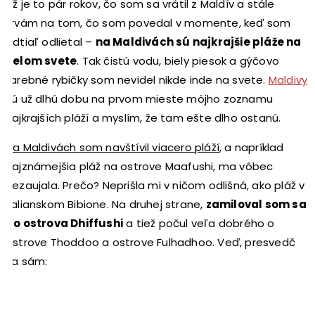
Už je to pár rokov, čo som sa vrátil z Maldív a stále
trvám na tom, čo som povedal v momente, keď som
odtiaľ odlietal –
na Maldivách sú najkrajšie pláže na
celom svete
. Tak čistú vodu, biely piesok a gýčovo
farebné rybičky som nevidel nikde inde na svete.
Maldivy
sú už dlhú dobu na prvom mieste môjho zoznamu
najkrajších pláží a myslím, že tam ešte dlho ostanú.
Na Maldivách som navštívil viacero pláží
, a napríklad
najznámejšia pláž na ostrove Maafushi, ma vôbec
nezaujala. Prečo? Neprišla mi v ničom odlišná, ako pláž v
talianskom Bibione. Na druhej strane,
zamiloval som sa
do ostrova Dhiffushi
a tiež počul veľa dobrého o
ostrove Thoddoo a ostrove Fulhadhoo. Veď, presvedč
sa sám: