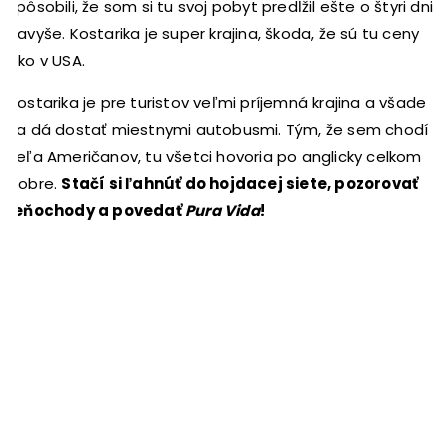
spôsobili, že som si tu svoj pobyt predĺžil ešte o štyri dni
navyše. Kostarika je super krajina, škoda, že sú tu ceny
ako v USA.
Kostarika je pre turistov veľmi príjemná krajina a všade
sa dá dostať miestnymi autobusmi. Tým, že sem chodí
veľa Američanov, tu všetci hovoria po anglicky celkom
dobre.
Stačí si ľahnúť do hojdacej siete, pozorovať
leňochody a povedať
Pura Vida
!