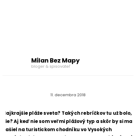
Milan Bez Mapy
bloger & spisovateľ
11. decembra 2018
Najkrajšie pláže sveta? Takých rebríčkov tu už bolo,
nie? Aj keď nie som veľmi plážový typ a skôr by si ma
našiel na turistickom chodníku vo Vysokých