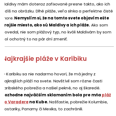
Maldivy mám doteraz zafixované presne takto, ako ich
vidíš na obrázku. Dlhé pláže, veľa slnka a perfektne čisté
more.
Nemyslím si, že na tomto svete objavím ešte
krajšie miesto, ako sú Maldivy a ich pláže.
Ako som
povedal, nie som plážový typ, no kvôli Maldivám by som
bol ochotný to na pár dní zmeniť.
Najkrajšie pláže v Karibiku
O Karibiku sa nie nadarmo hovorí, že má jedny z
najkrajších pláží na svete. Navštívil som rôzne časti
karibského pobrežia a našiel pekné, no aj škaredé.
Rozhodne najväčším sklamaním bola pre mňa
pláž
vo Varadere
na Kube.
Našťastie, pobrežie Kolumbie,
Kostariky, Panamy či Mexika, to zachránili.