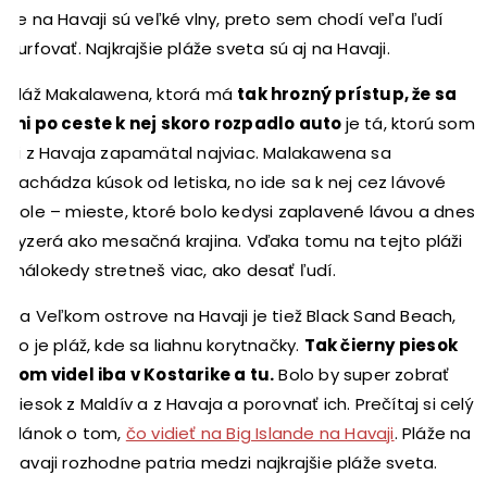
že na Havaji sú veľké vlny, preto sem chodí veľa ľudí
surfovať. Najkrajšie pláže sveta sú aj na Havaji.
Pláž Makalawena, ktorá má
tak hrozný prístup, že sa
mi po ceste k nej skoro rozpadlo auto
je tá, ktorú som
si z Havaja zapamätal najviac. Malakawena sa
nachádza kúsok od letiska, no ide sa k nej cez lávové
pole – mieste, ktoré bolo kedysi zaplavené lávou a dnes
vyzerá ako mesačná krajina. Vďaka tomu na tejto pláži
málokedy stretneš viac, ako desať ľudí.
Na Veľkom ostrove na Havaji je tiež Black Sand Beach,
čo je pláž, kde sa liahnu korytnačky.
Tak čierny piesok
som videl iba v Kostarike a tu.
Bolo by super zobrať
piesok z Maldív a z Havaja a porovnať ich. Prečítaj si celý
článok o tom,
čo vidieť na Big Islande na Havaji
. Pláže na
Havaji rozhodne patria medzi najkrajšie pláže sveta.