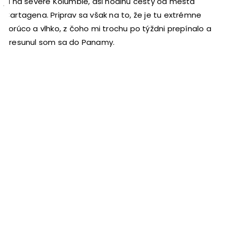
ju na severe Kolumbie, asi hodinu cesty od mesta
Cartagena. Priprav sa však na to, že je tu extrémne
horúco a vlhko, z čoho mi trochu po týždni prepínalo a
presunul som sa do Panamy.