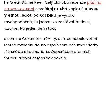
The Great Barrier Reef
. Celý článok a recenzie
pláží na
ostrove Cozumel
si prečítaj tu. Ak si zaplatíš
plavbu
výletnou loďou po Karibiku
, je vysoko
pravdepodobné, že jednou zo zastávok bude aj
Cozumel. Na jeden deň stačí.
Ja som na Cozumeli strávil týždeň, čo nebolo veľmi
šťastné rozhodnutie, no aspoň som ochutnal všetky
reštaurácie s tacos, haha. Odporúčam prenajať
motorku a obísť celý ostrov dokola.