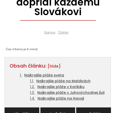
doprial každému
Slovákovi
Domov
Články
Čas čítania je
6
minút.
Obsah článku:
[hide]
Najkrajšie pláže sveta
Najkrajšie pláže na Maldivách
Najkrajšie pláže v Karibiku
Najkrajšie pláže v Juhovýchodnej Ázii
Najkrajšie pláže na Havaji