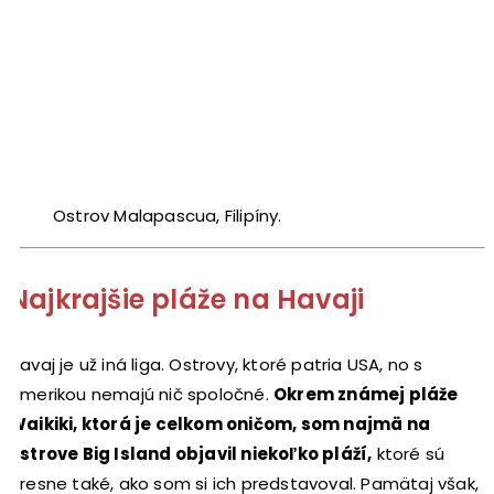
Ostrov Malapascua, Filipíny.
Najkrajšie pláže na Havaji
Havaj je už iná liga. Ostrovy, ktoré patria USA, no s
Amerikou nemajú nič spoločné.
Okrem známej pláže
Waikiki, ktorá je celkom oničom, som najmä na
ostrove Big Island objavil niekoľko pláží,
ktoré sú
presne také, ako som si ich predstavoval. Pamätaj však,