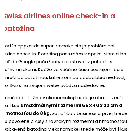
Swiss airlines online check-in a
batožina
Keďže appka ide super, rovnako nie je problém ani
online check-in. Boarding pass mám v appke, viem si ho
dať do Google peňaženky a cestovať v pohode s
voľnými rukami. Keďže vo väčšine času cestujem iba s
príručnou batožinou, kufre som do podpalubia nedával,
no Swiss na svojom webe uvádza nasledovné:
Príručná batožina v ekonomickej triede je obmedzená
na 1 kus
s maximálnymi rozmermi 55 x 40 x 23 cm a
hmotnosťou do 8 kg
, zatiaľ čo v business a prvej triede
sú povolené 2 kusy s rovnakými rozmermi a hmotnosťou.
Odbavená batožina v ekonomickej triede môže byť 1 kus