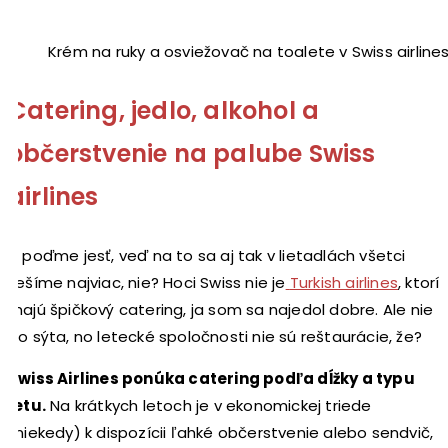
Krém na ruky a osviežovač na toalete v Swiss airline
Catering, jedlo, alkohol a
občerstvenie na palube Swiss
airlines
A poďme jesť, veď na to sa aj tak v lietadlách všetci
tešíme najviac, nie? Hoci Swiss nie je
Turkish airlines
, ktorí
majú špičkový catering, ja som sa najedol dobre. Ale nie
do sýta, no letecké spoločnosti nie sú reštaurácie, že?
Swiss Airlines ponúka catering podľa dĺžky a typu
letu.
Na krátkych letoch je v ekonomickej triede
(niekedy) k dispozícii ľahké občerstvenie alebo sendvič,