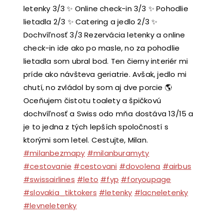
letenky 3/3 ✨ Online check-in 3/3 ✨ Pohodlie
lietadla 2/3 ✨ Catering a jedlo 2/3 ✨
Dochvíľnosť 3/3 Rezervácia letenky a online
check-in ide ako po masle, no za pohodlie
lietadla som ubral bod. Ten čierny interiér mi
príde ako návšteva geriatrie. Avšak, jedlo mi
chutí, no zvládol by som aj dve porcie 🌎
Oceňujem čistotu toalety a špičkovú
dochvíľnosť a Swiss odo mňa dostáva 13/15 a
je to jedna z tých lepších spoločností s
ktorými som letel. Cestujte, Milan.
#milanbezmapy
#milanburamyty
#cestovanie
#cestovani
#dovolena
#airbus
#swissairlines
#leto
#fyp
#foryoupage
#slovakia_tiktokers
#letenky
#lacneletenky
#levneletenky