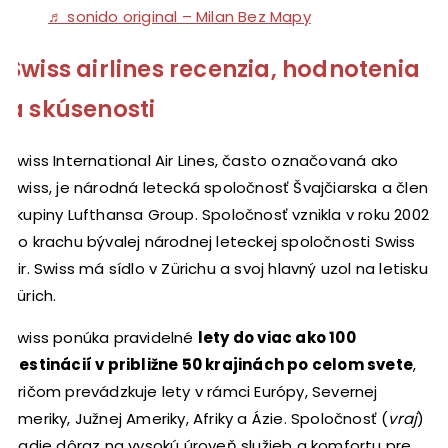
♬ sonido original – Milan Bez Mapy
Swiss airlines recenzia, hodnotenia
a skúsenosti
Swiss International Air Lines, často označovaná ako
Swiss, je národná letecká spoločnosť Švajčiarska a člen
skupiny Lufthansa Group. Spoločnosť vznikla v roku 2002
po krachu bývalej národnej leteckej spoločnosti Swiss
Air. Swiss má sídlo v Zürichu a svoj hlavný uzol na letisku
Zürich.
Swiss ponúka pravidelné
lety do viac ako 100
destinácií v približne 50 krajinách po celom svete
,
pričom prevádzkuje lety v rámci Európy, Severnej
Ameriky, Južnej Ameriky, Afriky a Ázie. Spoločnosť (
vraj
)
kladie dôraz na vysokú úroveň služieb a komfortu pre