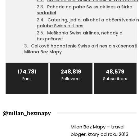
Pohode na pabe Swiss airlines a šírka
sedadiel
Catering, jedlo, alkohol a občerstvenie 
palube Swiss airlines
Meškania Swiss airlines, nehody a
bezpečnosť
Celkové hodnotenie Swiss airlines a skúsenosti
Milana Bez Mapy
174,781
248,819
48,579
Fans
Followers
Subscribers
@milan_bezmapy
Milan Bez Mapy – travel
bloger, ktorý od roku 2013