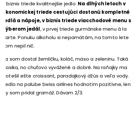
v biznis triede kvalitnejšie jedlo.
Na dlhých letoch v
ekonomickej triede cestujúci dostanú kompletné
jedlá a nápoje, v biznis triede viacchodové menu s
výberom jedál
, v prvej triede gurmánske menu à la
carte. Ponuku alkoholu si nepamätám, na tomto lete
som nepil nič.
Ja som dostal žemličku, koláč, mäso a zeleninu. Taká
klasika, no chuťovo vyvážené a dobré. Na raňajky ma
potešil ešte croissant, paradajkový džús a veľa vody.
Jedlo na palube Swiss airlines hodnotím pozitívne, len
by som pridal gramáž. Dávam 2/3.