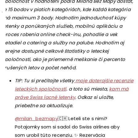
spoločnosť v hodnotení podľa Milana Bez Mapy dostať,
je 15 bodov v piatich kategóriách, kde každá kategória
má maximum 3 body. Hodnotím jednoduchosť kúpy
letenky a ponúkaných služieb, mobilnú aplikáciu a
proces robenia online check-inu, pohodlie a vek
lietadiel a catering a služby na palube. Hodnotím aj
verejne dostupné celkové štatistiky o leteckej
spoločnosti, ako je priemerné meškanie či percento
zrušených letov a počet nehôd.
TIP: Tu si prečítajte všetky
moje doterajšie recenzie
leteckých spoločností
. a toto sú miesta,
kam má
práve Swiss lacné letenky
. Odkaz si uložte,
priebežne sa aktualizuje.
@milan_bezmapy
🇨🇭 Leteli ste s nimi?
Potajomky som si sadol do Swiss airlines aby
som urobil túto recenziu. ✨ Rezervácia