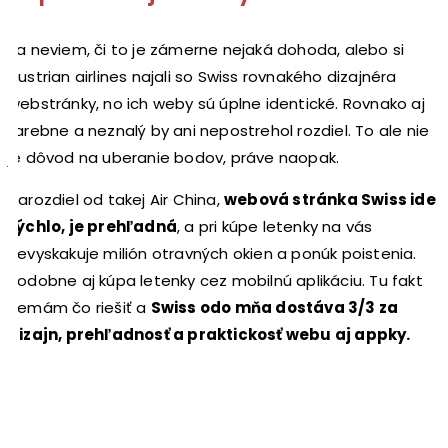
Ja neviem, či to je zámerne nejaká dohoda, alebo si
Austrian airlines najali so Swiss rovnakého dizajnéra
webstránky, no ich weby sú úplne identické. Rovnako aj
farebne a neznalý by ani nepostrehol rozdiel. To ale nie
je dôvod na uberanie bodov, práve naopak.
Narozdiel od takej Air China,
webová stránka Swiss ide
rýchlo, je prehľadná
, a pri kúpe letenky na vás
nevyskakuje milión otravných okien a ponúk poistenia.
Podobne aj kúpa letenky cez mobilnú aplikáciu. Tu fakt
nemám čo riešiť a
Swiss odo mňa dostáva 3/3 za
dizajn, prehľadnosť a praktickosť webu aj appky.