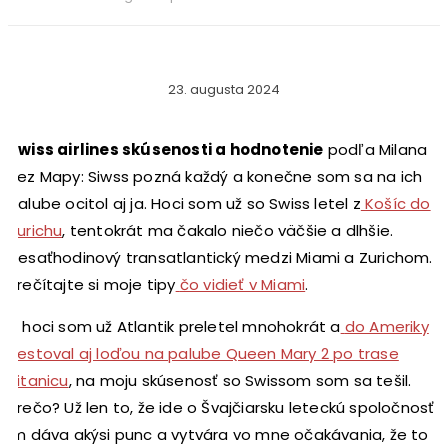
23. augusta 2024
Swiss airlines skúsenosti a hodnotenie
podľa Milana
Bez Mapy: Siwss pozná každý a konečne som sa na ich
palube ocitol aj ja. Hoci som už so Swiss letel z
Košíc do
Zurichu
, tentokrát ma čakalo niečo väčšie a dlhšie.
Desaťhodinový transatlantický medzi Miami a Zurichom.
Prečítajte si moje tipy
čo vidieť v Miami
.
A hoci som už Atlantik preletel mnohokrát a
do Ameriky
cestoval aj loďou na palube Queen Mary 2 po trase
Titanicu
, na moju skúsenosť so Swissom som sa tešil.
Prečo? Už len to, že ide o Švajčiarsku leteckú spoločnosť
im dáva akýsi punc a vytvára vo mne očakávania, že to