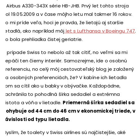
v Airbus A330-343X série HB-JHB. Prvý let tohto stroja
bol 19.05.2009 a v čase môjho letu mal takmer 16 rokov.
To mi príde veľa, hoci je pravda, že lietajú aj staršie
lietadlá, ako napríklad môj
let s Lufthansa v Boeingu 747
.
To bola prehliadka čistej geriatrie.
V prípade Swiss to nebolo až tak cítiť, no veľmi sa mi
nepáči ten čierny interiér. Samozrejme, ide o osobnú
preferenciu, no celý môj cestovateľský blog je založený
na osobných preferenciách, že? V kabíne ich lietadla
som sa cítil ako u babky v obývačke. Každopádne,
zachránila to pohodlná šírka sedadiel a extrémna
čistota a vôňa v lietadle.
Priemerná šírka sedadiel sa
pohybuje od 44 cm do 46 cm v ekonomickej triede, v
závislosti od typu lietadla.
Myslím, že toalety v Swiss airlines sú najčistejšie, aké