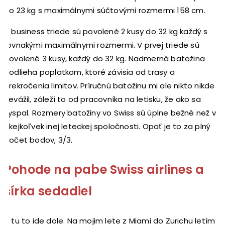
do 23 kg s maximálnymi súčtovými rozmermi 158 cm.
V business triede sú povolené 2 kusy do 32 kg každý s
rovnakými maximálnymi rozmermi. V prvej triede sú
povolené 3 kusy, každý do 32 kg. Nadmerná batožina
podlieha poplatkom, ktoré závisia od trasy a
prekročenia limitov. Príručnú batožinu mi ale nikto nikde
nevážil, záleží to od pracovníka na letisku, že ako sa
vyspal. Rozmery batožiny vo Swiss sú úplne bežné než v
akejkoľvek inej leteckej spoločnosti. Opäť je to za plný
počet bodov, 3/3.
Pohode na pabe Swiss airlines a
šírka sedadiel
A tu to ide dole. Na mojim lete z Miami do Zurichu letím