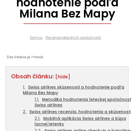
hodnotenie podľa
Milana Bez Mapy
Domov
Recenzie leteckých spoločností
Čas čítania je
7
minút.
Obsah článku:
[hide]
Swiss airlines skúsenosti a hodnotenie podľa
Milana Bez Mapy
Metodika hodnotenia leteckej spoločnost
Swiss airlines
Swiss airlines recenzia, hodnotenia a skúsenost
Mobilná aplikácia Swiss airlines a kúpa
lacnej letenky
Swiss airlines online check-in a batožina