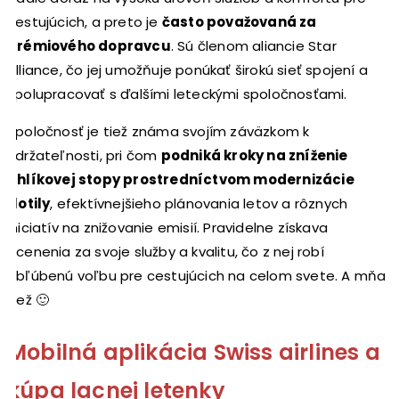
cestujúcich, a preto je
často považovaná za
prémiového dopravcu
. Sú členom aliancie Star
Alliance, čo jej umožňuje ponúkať širokú sieť spojení a
spolupracovať s ďalšími leteckými spoločnosťami.
Spoločnosť je tiež známa svojím záväzkom k
udržateľnosti, pri čom
podniká kroky na zníženie
uhlíkovej stopy prostredníctvom modernizácie
flotily
, efektívnejšieho plánovania letov a rôznych
iniciatív na znižovanie emisií. Pravidelne získava
ocenenia za svoje služby a kvalitu, čo z nej robí
obľúbenú voľbu pre cestujúcich na celom svete. A mňa
tiež 🙂
Mobilná aplikácia Swiss airlines a
kúpa lacnej letenky