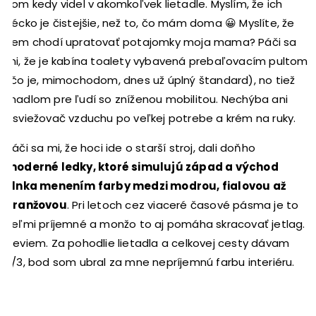
som kedy videl v akomkoľvek lietadle. Myslím, že ich
vécko je čistejšie, než to, čo mám doma 😀 Myslíte, že
sem chodí upratovať potajomky moja mama? Páči sa
mi, že je kabína toalety vybavená prebaľovacím pultom
(čo je, mimochodom, dnes už úplný štandard), no tiež
madlom pre ľudí so zníženou mobilitou. Nechýba ani
osviežovač vzduchu po veľkej potrebe a krém na ruky.
Páči sa mi, že hoci ide o starší stroj, dali doňho
moderné ledky, ktoré simulujú západ a východ
slnka menením farby medzi modrou, fialovou až
oranžovou
. Pri letoch cez viaceré časové pásma je to
veľmi príjemné a monžo to aj pomáha skracovať jetlag.
Neviem.
Za pohodlie lietadla a celkovej cesty dávam
2/3, bod som ubral za mne nepríjemnú farbu interiéru.