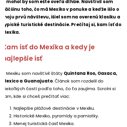
a mohol by som ešte oveľa dlhšie. Navštívil som
väčšinu toho, čo má Mexiko v ponuke a keďže išlo o
moju prvú návštevu, išiel som na overenú klasiku a
typické turistické destinácie. Prečítaj si, kam ísť do
Mexika.
Kam ísť do Mexika a kedy je
najlepšie ísť
V Mexiku som navštívil štáty
Quintana Roo, Oaxaca,
Mexico a Guanajuato
. Článok som rozdelil do
niekoľkých častí podľa toho, čo ťa zaujíma. Scrolni si
tam, kde si chceš prečítať viac:
Najlepšie plážové destinácie v Mexiku.
Historické Mexiko, pyramídy a pamiatky.
Menej turistická časť Mexika.