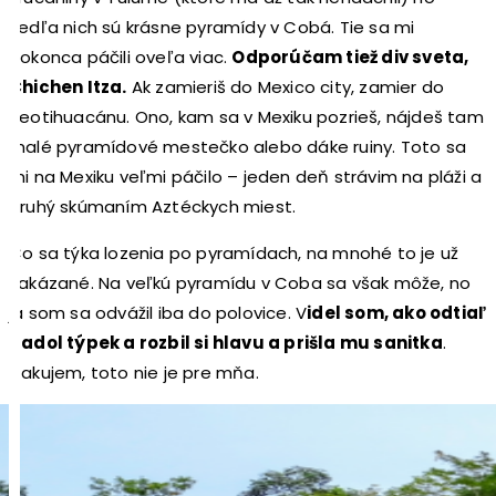
vedľa nich sú krásne pyramídy v Cobá. Tie sa mi
dokonca páčili oveľa viac.
Odporúčam tiež div sveta,
Chichen Itza.
Ak zamieriš do Mexico city, zamier do
Teotihuacánu. Ono, kam sa v Mexiku pozrieš, nájdeš tam
malé pyramídové mestečko alebo dáke ruiny. Toto sa
mi na Mexiku veľmi páčilo – jeden deň strávim na pláži a
druhý skúmaním Aztéckych miest.
Čo sa týka lozenia po pyramídach, na mnohé to je už
zakázané. Na veľkú pyramídu v Coba sa však môže, no
ja som sa odvážil iba do polovice. V
idel som, ako odtiaľ
padol týpek a rozbil si hlavu a prišla mu sanitka
.
Ďakujem, toto nie je pre mňa.