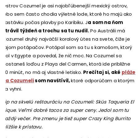
Ostrov Cozumel je asi najobľúbenejší mexický ostrov,
lebo sem často chodia výletné lode, ktoré ho majú ako
zastávku počas plavby po Karibiku. J
a som na ňom
strávil týždeň a trochu sa tu nudil.
Po Austrálii má
Cozumel druhý najväčší koralový útes na svete, čiže je
rajom potápačov. Potápal som sa tu s kamošom, ktorý
bol v Egypte a povedal, že nič moc. Na Cozumel sa
dostaneš loďou z Playa del Carmen, ktorá ide približne
30 minút, no má aj vlastné letisko.
Prečítaj si, aké
pláže
na Cozumeli
som navštívil,
ktoré odporúčam a ktorým
sa vyhni.
Tip na skvelú reštauráciu na Cozumeli: Skús Taqueria El
Pique. Veľmi dobré tacos za super ceny. Jedol som tu
každý večer. Pre zmenu je tiež super Crazy King Burrito
bližšie k prístavu.