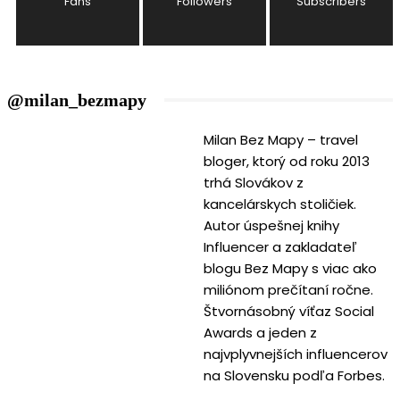
Fans
Followers
Subscribers
@milan_bezmapy
Milan Bez Mapy – travel
bloger, ktorý od roku 2013
trhá Slovákov z
kancelárskych stoličiek.
Autor úspešnej knihy
Influencer a zakladateľ
blogu Bez Mapy s viac ako
miliónom prečítaní ročne.
Štvornásobný víťaz Social
Awards a jeden z
najvplyvnejších influencerov
na Slovensku podľa Forbes.