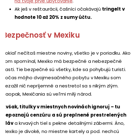
na tvoje prvé ubytovanie
.
Ak ješ v reštaurácii, čašníci očakávajú
tringelt v
hodnote 10 až 20% z sumy účtu.
Bezpečnosť v Mexiku
Pokiaľ nečítaš miestne noviny, všetko je v poriadku. Ako
som spomínal, Mexiko má bezpečné a nebezpečné
časti. Tie bezpečné sú všetky, kde sa pohybujú turisti.
Počas môjho dvojmesačného pobytu v Mexiku som
nezažil nič nepríjemné a nestretol sa s nikým zlým.
Naopak, Mexičania sú veľmi milý národ.
Avšak, titulky v miestnych novinách ignoruj – tu
nepoznajú cenzúru a sú preplnené prestrelených
hláv
a krvavých tiel s pekne detailnými zábermi. Áno,
Mexiko je divoké, no miestne kartely a pod. nechcú