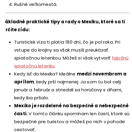
Rušné veľkomestá.
Základné praktické tipy a rady o Mexiku, ktoré sa ti
určite zídu:
Turistické víza ti platia 180 dní, čo je pol roka. Pri
vstupe do krajiny sa však musíš preukázať
spiatočnou letenkou. Môžeš si však vytvoriť
falošnú
spiatočnú letenku
.
Kedy ísť do Mexika? Ideálne
medzi novembrom a
aprílom
, kedy prší najmenej. Ja som tu bol celý
január a február a striedali sa horúčavy s dňami,
kedy iba pršalo.
Mexiko je rozdelené na bezpečné a nebezpečné
časti.
V tomto článku spomínam len časti, ktoré sú
bezpečné pre turistov a môžeš po nich v pohode
cestovať.