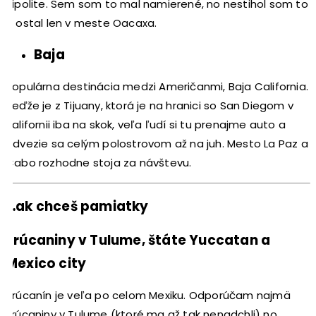
Zipolite. Sem som to mal namierené, no nestihol som to
a ostal len v meste Oacaxa.
Baja
Populárna destinácia medzi Američanmi, Baja California.
Keďže je z Tijuany, ktorá je na hranici so San Diegom v
Kalifornii iba na skok, veľa ľudí si tu prenajme auto a
odvezie sa celým polostrovom až na juh. Mesto La Paz a
Cabo rozhodne stoja za návštevu.
…ak chceš pamiatky
Zrúcaniny v Tulume, štáte Yuccatan a
Mexico city
Zrúcanín je veľa po celom Mexiku. Odporúčam najmä
zrúcaniny v Tulume (ktoré ma až tak nenadchli) no