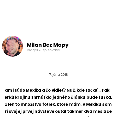
Milan Bez Mapy
bloger & spisovateľ
7. júna 2018
Kam ísť do Mexika a čo vidieť? Nuž, kde začať… Tak
veľkú krajinu zhrnúť do jedného článku bude fuška.
Už len to množstvo fotiek, ktoré mám. V Mexiku som
pri svojej prvej návšteve ostal takmer dva mesiace