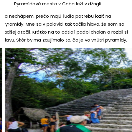
Pyramídové mesto v Coba leží v džngli
Ja nechápem, prečo majú ľudia potrebu loziť na
pyramídy. Mne sa v polovici tak točila hlava, že som sa
radšej otočil. Krátko na to odtiaľ padol chalan a rozbil si
hlavu. Skôr by ma zaujímalo to, čo je vo vnútri pyramídy.