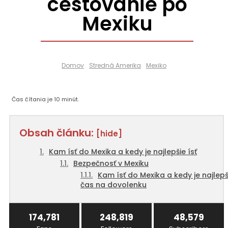
cestovanie po
Mexiku
Domov
Stredná Amerika
Mexiko
Čas čítania je
10
minút.
Obsah článku:
[hide]
Kam ísť do Mexika a kedy je najlepšie ísť
Bezpečnosť v Mexiku
Kam ísť do Mexika a kedy je najlepš
čas na dovolenku
174,781
248,819
48,579