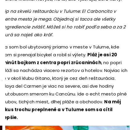
Tip na skvelú reštauráciu v Tulume: El Carboncito v
centre mesta je mega. Objednaj si tacos ale všetky
ingrediencie zvlášť. Môžeš si ho robiť podľa seba a za 2
eurá sa naješ ako kráľ.
Ja som bol ubytovaný priamo v meste v Tulume, kde
som si prenajal bicykel a robil si výlety.
Pláž je asi 20
minút bajkom z centra popri zrúcaninách
, no popri
pláži sa nachádza viacero rezortov a hotelov. Najviac ich
je v okolí klubu Gitano, ktorý je cez deň reštaurácia.
Playa del Carmen je viac na severe, asi dve hodiny
autobusom smerom ku Cancúnu. Ide o echt mesto plné
klubov, tichých miest, dlhej pláže a obchodov.
Na môj
vkus trochu preplnené a v Tulume som sa cítil
lepšie.