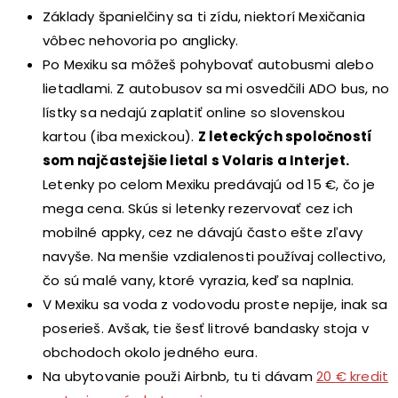
Základy španielčiny sa ti zídu, niektorí Mexičania
vôbec nehovoria po anglicky.
Po Mexiku sa môžeš pohybovať autobusmi alebo
lietadlami. Z autobusov sa mi osvedčili ADO bus, no
lístky sa nedajú zaplatiť online so slovenskou
kartou (iba mexickou).
Z leteckých spoločností
som najčastejšie lietal s Volaris a Interjet.
Letenky po celom Mexiku predávajú od 15 €, čo je
mega cena. Skús si letenky rezervovať cez ich
mobilné appky, cez ne dávajú často ešte zľavy
navyše. Na menšie vzdialenosti používaj collectivo,
čo sú malé vany, ktoré vyrazia, keď sa naplnia.
V Mexiku sa voda z vodovodu proste nepije, inak sa
poserieš. Avšak, tie šesť litrové bandasky stoja v
obchodoch okolo jedného eura.
Na ubytovanie použi Airbnb, tu ti dávam
20 € kredit