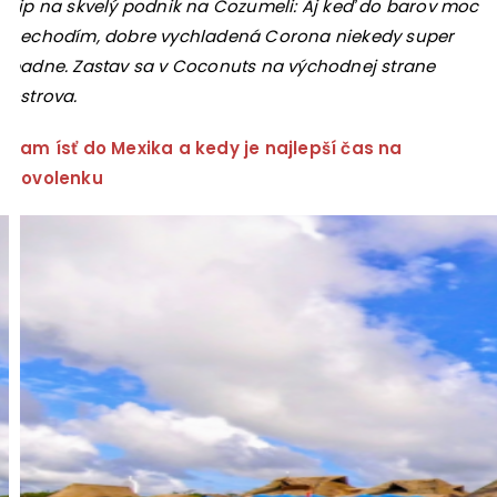
Tip na skvelý podnik na Cozumeli: Aj keď do barov moc
nechodím, dobre vychladená Corona niekedy super
padne. Zastav sa v Coconuts na východnej strane
ostrova.
Kam ísť do Mexika a kedy je najlepší čas na
dovolenku