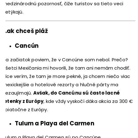
medzinárodnú pozornosť, čiže turistov sa tieto veci
netýkajú.
…ak chceš pláž
Cancún
Na začiatok poviem, že v Cancúne som nebol. Prečo?
Všetci Mexičania mi hovorili, že tam ani nemám chodiť.
Síce verím, že tam je more pekné, ja chcem niečo viac
mexickejšie a hotelové rezorty a hlučné párty ma
nezaujímajú.
Avšak, do Cancúnu sú často lacné
letenky z Európy
, kde vždy vyskočí dáka akcia za 300 €
spiatočne z Európy.
Tulum a Playa del Carmen
Tulum a Playa del Carmen sú po Cancúne